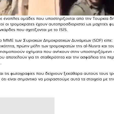
ε ένοπλες ομάδες που υποστηρίζονται από την Τουρκία δ
οί οι τρομοκράτες έχουν αυτοπροσδιοριστεί ως μαχητές φυ
νκάρδες που σχετίζονται με το ISIS.
τρο ΜΜΕ των Συριακών Δημοκρατικών Δυνάμεων (SDF) είπε
ικότητα, πρώην μέλη των τρομοκρατών της al-Nusra και του
χρησιμοποιούν οχήματα που ανήκουν στην υποστηριζόμενη
υ αποτελούν για τη σταθερότητα και την ασφάλεια της περι
.
και τις φωτογραφίες που δείχνουν ξεκάθαρα αυτούς τους 
ε ότι είναι σημαντικό να μοιραστούμε αυτά τα στοιχεία με τη