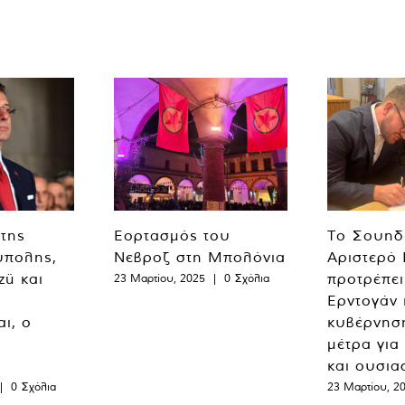
 της
Εορτασμός του
Το Σουηδ
ύπολης,
Νεβροζ στη Μπολόνια
Αριστερό
zü και
προτρέπει
23 Μαρτίου, 2025
|
0 Σχόλια
Ερντογάν 
ι, ο
κυβέρνησ
μέτρα για
και ουσια
|
0 Σχόλια
23 Μαρτίου, 2