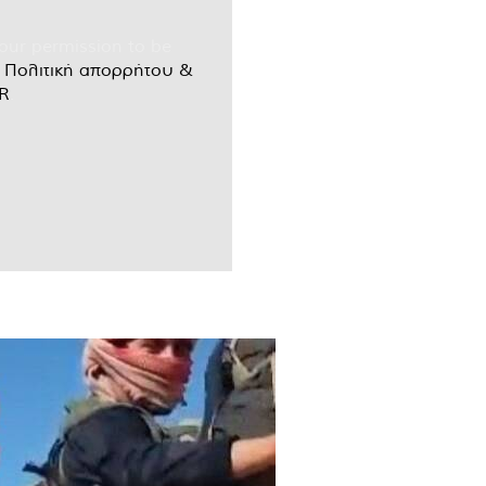
our permission to be
r
Πολιτική απορρήτου &
R
.