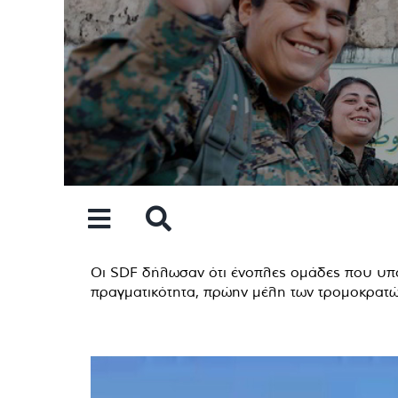
Skip
to
content
Οι SDF δήλωσαν ότι ένοπλες ομάδες που υποσ
πραγματικότητα, πρώην μέλη των τρομοκρατών