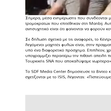
Σήμερα, μέσα ενημέρωσης που συνδέονται μ
τρομοκρατών που επιτέθηκαν στη Manbij. Αυτ
ανησυχητικό είναι ότι φαίνονται να φορούν κο
Σε δήλωση σχετικά με τις αναφορές, το Κέν
λεγόμενοι μαχητές φυλών είναι, στην πραγματ
υπό ένα διαφορετικό πρόσχημα. Επιπλέον, 
υπογραμμίζει περαιτέρω την πιθανή απειλή πο
Τουρκικής SNA που αποκαλύψαμε νωρίτερα»
Το SDF Media Center δημοσίευσε το βίντεο 
σχετίζονται με το ISIS, λέγοντας: «Πιστεύουμ