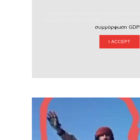
For privacy reasons YouTube needs y
loaded. For more details, please see ou
συμμόρφωση GDP
I ACCEPT