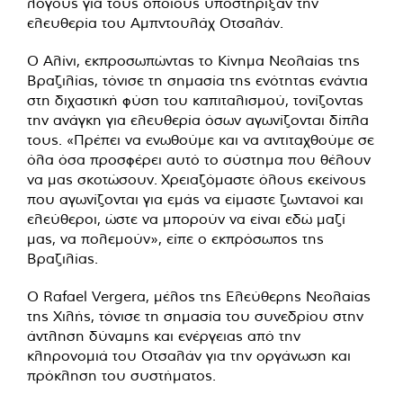
λόγους για τους οποίους υποστήριξαν την
ελευθερία του Αμπντουλάχ Οτσαλάν.
Ο Αλίνι, εκπροσωπώντας το Κίνημα Νεολαίας της
Βραζιλίας, τόνισε τη σημασία της ενότητας ενάντια
στη διχαστική φύση του καπιταλισμού, τονίζοντας
την ανάγκη για ελευθερία όσων αγωνίζονται δίπλα
τους. «Πρέπει να ενωθούμε και να αντιταχθούμε σε
όλα όσα προσφέρει αυτό το σύστημα που θέλουν
να μας σκοτώσουν. Χρειαζόμαστε όλους εκείνους
που αγωνίζονται για εμάς να είμαστε ζωντανοί και
ελεύθεροι, ώστε να μπορούν να είναι εδώ μαζί
μας, να πολεμούν», είπε ο εκπρόσωπος της
Βραζιλίας.
Ο Rafael Vergera, μέλος της Ελεύθερης Νεολαίας
της Χιλής, τόνισε τη σημασία του συνεδρίου στην
άντληση δύναμης και ενέργειας από την
κληρονομιά του Οτσαλάν για την οργάνωση και
πρόκληση του συστήματος.