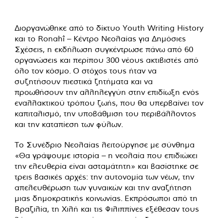
Διοργανώθηκε από το δίκτυο Youth Writing History
και το Ronahî – Κέντρο Νεολαίας για Δημόσιες
Σχέσεις, η εκδήλωση συγκέντρωσε πάνω από 60
οργανώσεις και περίπου 300 νέους ακτιβιστές από
όλο τον κόσμο. Ο στόχος τους ήταν να
συζητήσουν πιεστικά ζητήματα και να
προωθήσουν την αλληλεγγύη στην επιδίωξη ενός
εναλλακτικού τρόπου ζωής, που θα υπερβαίνει τον
καπιταλισμό, την υποβάθμιση του περιβάλλοντος
και την καταπίεση των φύλων.
Το Συνέδριο Νεολαίας λειτούργησε με σύνθημα
«Θα γράψουμε ιστορία – η νεολαία που επιδιώκει
την ελευθερία είναι ασταμάτητη» και βασίστηκε σε
τρεις βασικές αρχές: την αυτονομία των νέων, την
απελευθέρωση των γυναικών και την αναζήτηση
μιας δημοκρατικής κοινωνίας. Εκπρόσωποι από τη
Βραζιλία, τη Χιλή και τις Φιλιππίνες εξέθεσαν τους