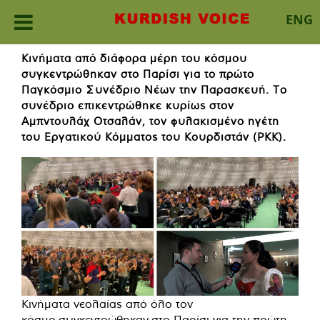
ENG
Skip
Κινήματα από διάφορα μέρη του κόσμου
to
συγκεντρώθηκαν στο Παρίσι για το πρώτο
content
Παγκόσμιο Συνέδριο Νέων την Παρασκευή. Το
συνέδριο επικεντρώθηκε κυρίως στον
Αμπντουλάχ Οτσαλάν, τον φυλακισμένο ηγέτη
του Εργατικού Κόμματος του Κουρδιστάν (PKK).
Κινήματα νεολαίας από όλο τον
κόσμο
συγκεντρώθηκαν
στο Παρίσι για την πρώτη