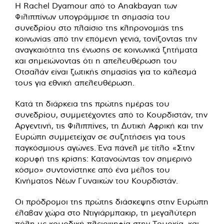
Η Rachel Dyamour από το Anakbayan των
Φιλιππίνων υπογράμμισε τη σημασία του
συνεδρίου στο πλαίσιο της κληρονομιάς της
κοινωνίας από την επόμενη γενιά, τονίζοντας την
αναγκαιότητα της ένωσης σε κοινωνικά ζητήματα
και σημειώνοντας ότι η απελευθέρωση του
Οτσαλάν είναι ζωτικής σημασίας για το κάλεσμά
τους για εθνική απελευθέρωση.
Κατά τη διάρκεια της πρώτης ημέρας του
συνεδρίου, συμμετέχοντες από το Κουρδιστάν, την
Αργεντινή, τις Φιλιππίνες, τη Δυτική Αφρική και την
Ευρώπη συμμετείχαν σε συζητήσεις για τους
παγκόσμιους αγώνες. Ένα πάνελ με τίτλο «Στην
κορυφή της κρίσης: Κατανοώντας τον σημερινό
κόσμο» συντονίστηκε από ένα μέλος του
Κινήματος Νέων Γυναικών του Κουρδιστάν.
Οι πρόδρομοι της πρώτης διάσκεψης στην Ευρώπη
έλαβαν χώρα στο Ντιγιάρμπακιρ, τη μεγαλύτερη
πόλη με κουρδική πλειοψηφία στην Τουρκία, και