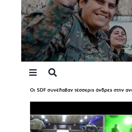
Skip
to
content
Οι SDF συνέλαβαν τέσσερις άνδρες στην ανα