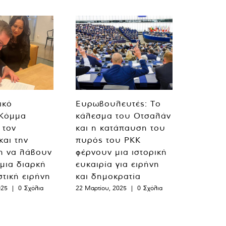
ικό
Ευρωβουλευτές: Το
 Κόμμα
κάλεσμα του Οτσαλάν
 τον
και η κατάπαυση του
και την
πυρός του PKK
η να λάβουν
φέρνουν μια ιστορική
 μια διαρκή
ευκαιρία για ειρήνη
στική ειρήνη
και δημοκρατία
025
|
0 Σχόλια
22 Μαρτίου, 2025
|
0 Σχόλια