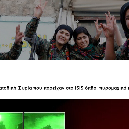
τολική Συρία που παρείχαν στο ISIS όπλα, πυρομαχικά κ