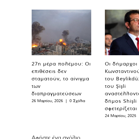
27η μέρα πολέμου: Οι
Οι δήμαρχοι
επιθέσεις δεν
Κωνσταντινο
σταματούν, το αίνιγμα
του Beylikdü
των
του Şişli
διαπραγματεύσεων
αναστέλλοντα
δήμος Shişli
26 Μαρτίου, 2026
|
0 Σχόλια
σφετερίζεται
24 Μαρτίου, 2025
Αφήστε ένα σχόλιο