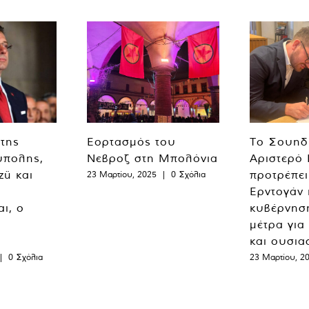
 της
Εορτασμός του
Το Σουηδ
ύπολης,
Νεβροζ στη Μπολόνια
Αριστερό
zü και
προτρέπει
23 Μαρτίου, 2025
|
0 Σχόλια
Ερντογάν 
ι, ο
κυβέρνησ
μέτρα για
και ουσια
|
0 Σχόλια
23 Μαρτίου, 2