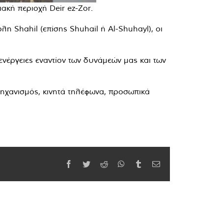
ακή περιοχή Deir ez-Zor.
η Shahil (επίσης Shuhail ή Al-Shuhayl), οι
νέργειες εναντίον των δυνάμεών μας και των
μηχανισμός, κινητά τηλέφωνα, προσωπικά
Facebook
Twitter
Reddit
WhatsApp
Tumblr
Email