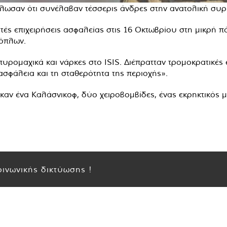
λωσαν ότι συνέλαβαν τέσσερις άνδρες στην ανατολική συρι
 επιχειρήσεις ασφαλείας στις 16 Οκτωβρίου στη μικρή πόλ
όπλων.
ρομαχικά και νάρκες στο ISIS. Διέπρατταν τρομοκρατικές ε
ασφάλεια και τη σταθερότητα της περιοχής».
ηκαν ένα Καλάσνικοφ, δύο χειροβομβίδες, ένας εκρηκτικός 
ινωνικής δικτύωσης !