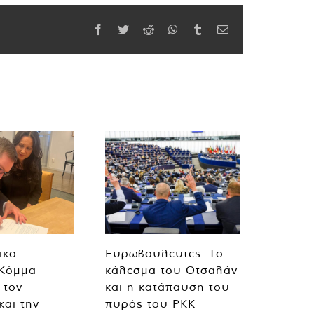
Facebook
Twitter
Reddit
WhatsApp
Tumblr
Email
ικό
Ευρωβουλευτές: Το
 Κόμμα
κάλεσμα του Οτσαλάν
 τον
και η κατάπαυση του
και την
πυρός του PKK