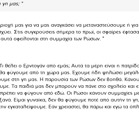
 γη μας; "
ριοχή μας για να μας αναγκάσει να μεταναστεύσουμε ή για 
ύει. Στις συγκρούσεις σήμερα το πρωί, οι σφαίρες έφτασαν 
αυτά οφείλονται στη συμμαχία των Ρώσων. "
"Τι θέλει ο Ερντογάν από εμάς; Αυτά τα μέρη είναι η πατρί
ν θα φύγουμε από τη χώρα μας. Έχουμε ήδη ψηλώσει μεγάλο
υμε στη γη μας. Η παρουσία των Ρώσων δεν βοηθά. Κάνου
ουμε. Τα παιδιά μας δεν μπορούν να πάνε στο σχολείο και
ς πρέπει να φύγουν από εδώ. Οι Ρώσοι κάνουν συμμαχίες με
 ξανά. Είμαι γυναίκα, δεν θα φύγουμε ποτέ από αυτήν τη γη
ην εγκαταλείψουμε. Εάν χρειαστεί, θα πάρω και εγώ τα όπλ