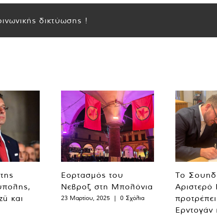
ινωνικής δικτύωσης !
 της
Εορτασμός του
Το Σουηδ
ύπολης,
Νεβροζ στη Μπολόνια
Αριστερό
zü και
προτρέπει
23 Μαρτίου, 2025
|
0 Σχόλια
Ερντογάν 