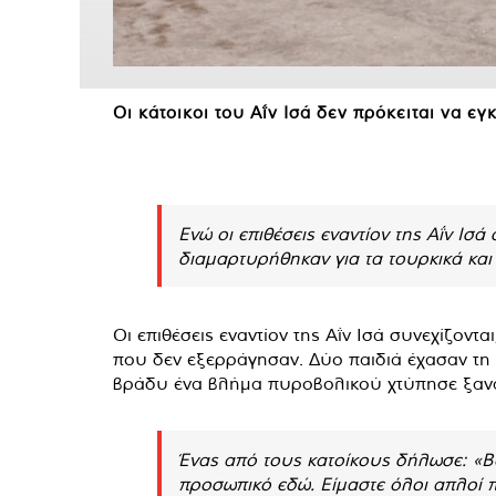
Οι κάτοικοι του Αΐν Ισά δεν πρόκειται να εγ
Ενώ οι επιθέσεις εναντίον της Αΐν Ισά
διαμαρτυρήθηκαν για τα τουρκικά και
Οι επιθέσεις εναντίον της Αΐν Ισά συνεχίζο
που δεν εξερράγησαν. Δύο παιδιά έχασαν τη 
βράδυ ένα βλήμα πυροβολικού χτύπησε ξανά
Ένας από τους κατοίκους δήλωσε: «Βο
προσωπικό εδώ. Είμαστε όλοι απλοί πο