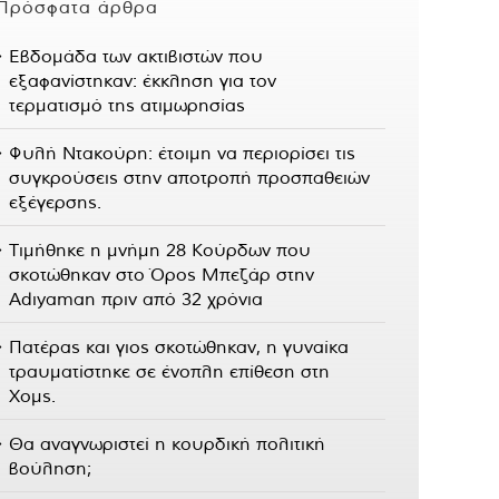
Πρόσφατα άρθρα
Εβδομάδα των ακτιβιστών που
εξαφανίστηκαν: έκκληση για τον
τερματισμό της ατιμωρησίας
Φυλή Ντακούρη: έτοιμη να περιορίσει τις
συγκρούσεις στην αποτροπή προσπαθειών
εξέγερσης.
Τιμήθηκε η μνήμη 28 Κούρδων που
σκοτώθηκαν στο Όρος Μπεζάρ στην
Adıyaman πριν από 32 χρόνια
Πατέρας και γιος σκοτώθηκαν, η γυναίκα
τραυματίστηκε σε ένοπλη επίθεση στη
Χομς.
Θα αναγνωριστεί η κουρδική πολιτική
βούληση;