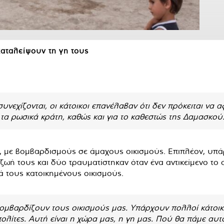
καταλείψουν τη γη τους
 συνεχίζονται, οι κάτοικοι επανέλαβαν ότι δεν πρόκειται να
 τα ρωσικά κράτη, καθώς και για το καθεστώς της Δαμασκού
νται, με βομβαρδισμούς σε άμαχους οικισμούς. Επιπλέον, υ
ζωή τους και δύο τραυματίστηκαν όταν ένα αντικείμενο το
 τους κατοικημένους οικισμούς.
μβαρδίζουν τους οικισμούς μας. Υπάρχουν πολλοί κάτοικοι
λίτες. Αυτή είναι η χώρα μας, η γη μας. Πού θα πάμε αυτό