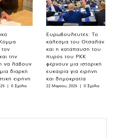
ικό
Ευρωβουλευτές: Το
 Κόμμα
κάλεσμα του Οτσαλάν
 τον
και η κατάπαυση του
και την
πυρός του PKK
η να λάβουν
φέρνουν μια ιστορική
 μια διαρκή
ευκαιρία για ειρήνη
στική ειρήνη
και δημοκρατία
025
|
0 Σχόλια
22 Μαρτίου, 2025
|
0 Σχόλια