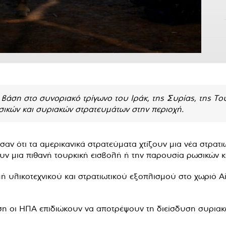
ή βάση στο συνοριακό τρίγωνο του Ιράκ, της Συρίας, της Τ
σικών και συριακών στρατευμάτων στην περιοχή.
ν ότι τα αμερικανικά στρατεύματα χτίζουν μια νέα στρατι
ουν μια πιθανή τουρκική εισβολή ή την παρουσία ρωσικών 
ή υλικοτεχνικού και στρατιωτικού εξοπλισμού στο χωριό Ain
νηση οι ΗΠΑ επιδιώκουν να αποτρέψουν τη διείσδυση συρια