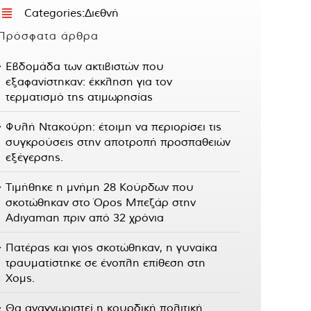
Categories:
Διεθνή
Πρόσφατα άρθρα
Εβδομάδα των ακτιβιστών που
εξαφανίστηκαν: έκκληση για τον
τερματισμό της ατιμωρησίας
Φυλή Ντακούρη: έτοιμη να περιορίσει τις
συγκρούσεις στην αποτροπή προσπαθειών
εξέγερσης.
Τιμήθηκε η μνήμη 28 Κούρδων που
σκοτώθηκαν στο Όρος Μπεζάρ στην
Adıyaman πριν από 32 χρόνια
Πατέρας και γιος σκοτώθηκαν, η γυναίκα
τραυματίστηκε σε ένοπλη επίθεση στη
Χομς.
Θα αναγνωριστεί η κουρδική πολιτική