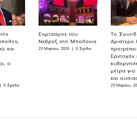
 της
Εορτασμός του
Το Σουηδ
ύπολης,
Νεβροζ στη Μπολόνια
Αριστερό
zü και
προτρέπει
23 Μαρτίου, 2025
|
0 Σχόλια
Ερντογάν 
ι, ο
κυβέρνησ
μέτρα για
και ουσια
|
0 Σχόλια
23 Μαρτίου, 2