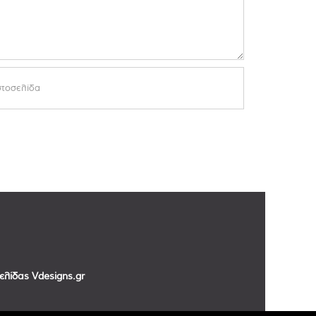
σελίδας
Vdesigns.gr