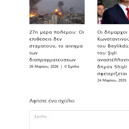
27η μέρα πολέμου: Οι
Οι δήμαρχοι
επιθέσεις δεν
Κωνσταντινο
σταματούν, το αίνιγμα
του Beylikdü
των
του Şişli
διαπραγματεύσεων
αναστέλλοντα
δήμος Shişli
26 Μαρτίου, 2026
|
0 Σχόλια
σφετερίζεται
24 Μαρτίου, 2025
Αφήστε ένα σχόλιο
Comment