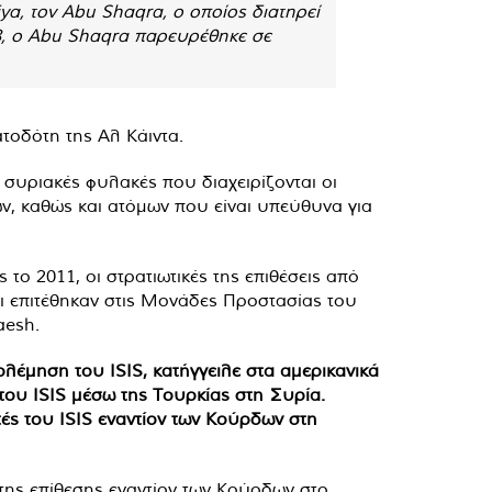
ya, τον Abu Shaqra, ο οποίος διατηρεί
18, ο Abu Shaqra παρευρέθηκε σε
τοδότη της Αλ Κάιντα.
συριακές φυλακές που διαχειρίζονται οι
, καθώς και ατόμων που είναι υπεύθυνα για
ο 2011, οι στρατιωτικές της επιθέσεις από
αι επιτέθηκαν στις Μονάδες Προστασίας του
aesh.
ολέμηση του ISIS, κατήγγειλε στα αμερικανικά
 του ISIS μέσω της Τουρκίας στη Συρία.
ς του ISIS εναντίον των Κούρδων στη
 της επίθεσης εναντίον των Κούρδων στο