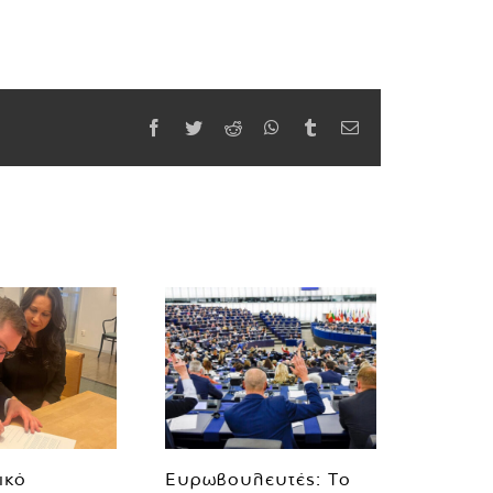
Facebook
Twitter
Reddit
WhatsApp
Tumblr
Email
ικό
Ευρωβουλευτές: Το