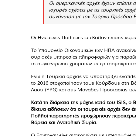
Οι αμερικανικές αρχές έχουν επίσης σ
ισχυρές σχέσεις με τις τουρκικές αρ
συνάντηση με τον Τούρκο Πρόεδρο Ρε
Οι Ηνωμένες Πολιτείες επέβαλαν επίσης κυρ
Το Υπουργείο Οικονομικών των ΗΠΑ ανακοίνωσ
συριακές υπηρεσίες πληροφοριών για παραβι
τη συγκέντρωση χρημάτων υπέρ τρομοκρατικώ
Ενώ η Τουρκία άρχισε να υποστηρίζει ένοπλε
το 2016 στοχοποίησαν τους Κούρδους στη Βόρ
Λαού (YPG) και στις Μονάδες Προστασίας των
Κατά τη διάρκεια της μάχης κατά του ISIS, ο
δίκτυα ειδήσεων ότι οι τουρκικές αρχές δεν 
Πολλοί παρατηρητές προχώρησαν περαιτέρω, 
Βόρεια και Ανατολική Συρία.
Ο Ερντογάν είχε ανακοινώσει με υπερηφάνεια 