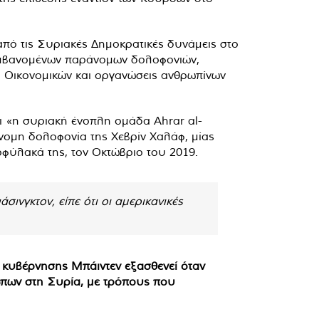
από τις Συριακές Δημοκρατικές δυνάμεις στο
λαμβανομένων παράνομων δολοφονιών,
ο Οικονομικών και οργανώσεις ανθρωπίνων
 «η συριακή ένοπλη ομάδα Ahrar al-
νομη δολοφονία της Χεβρίν Χαλάφ, μίας
οφύλακά της, τον Οκτώβριο του 2019.
νγκτον, είπε ότι οι αμερικανικές
ς κυβέρνησης Μπάιντεν εξασθενεί όταν
σώπων στη Συρία, με τρόπους που