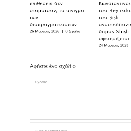
επιθέσεις δεν
Κωνσταντινο
σταματούν, το αίνιγμα
του Beylikdü
των
του Şişli
διαπραγματεύσεων
αναστέλλοντα
δήμος Shişli
26 Μαρτίου, 2026
|
0 Σχόλια
σφετερίζεται
24 Μαρτίου, 2025
Αφήστε ένα σχόλιο
Comment