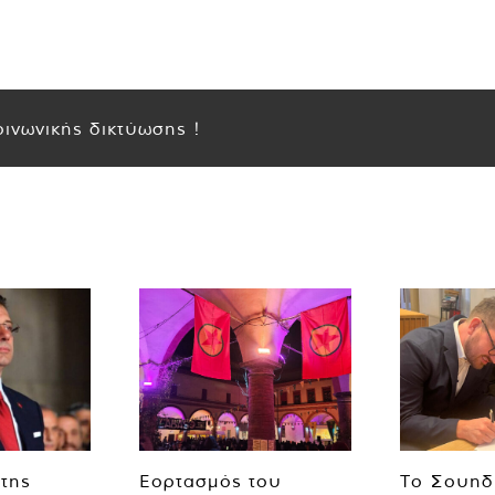
ινωνικής δικτύωσης !
 της
Εορτασμός του
Το Σουηδ