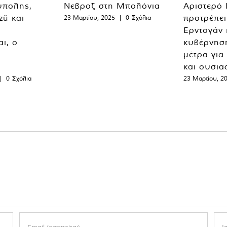
ύπολης,
Νεβροζ στη Μπολόνια
Αριστερό
zü και
προτρέπει
23 Μαρτίου, 2025
|
0 Σχόλια
Ερντογάν 
ι, ο
κυβέρνησ
μέτρα για
και ουσια
|
0 Σχόλια
23 Μαρτίου, 2