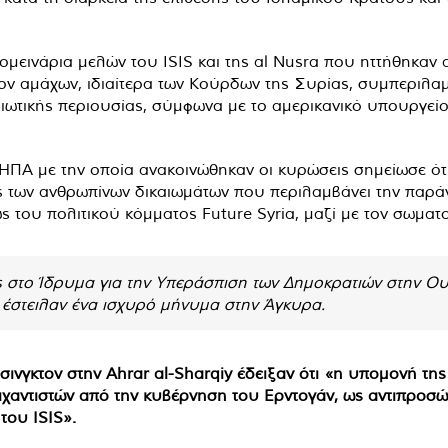
ομεινάρια μελών του ISIS και της al Nusra που ηττήθηκαν 
τίον αμάχων, ιδιαίτερα των Κούρδων της Συρίας, συμπερι
ιωτικής περιουσίας, σύμφωνα με το αμερικανικό υπουργεί
ΠΑ με την οποία ανακοινώθηκαν οι κυρώσεις σημείωσε ότι
ς των ανθρωπίνων δικαιωμάτων που περιλαμβάνει την παρά
ς του πολιτικού κόμματος Future Syria, μαζί με τον σωματ
στο Ίδρυμα για την Υπεράσπιση των Δημοκρατιών στην Ουάσι
, έστειλαν ένα ισχυρό μήνυμα στην Άγκυρα.
σινγκτον στην Ahrar al-Sharqiy έδειξαν ότι «η υπομονή τη
ζιχαντιστών από την κυβέρνηση του Ερντογάν, ως αντιπρο
του ISIS».