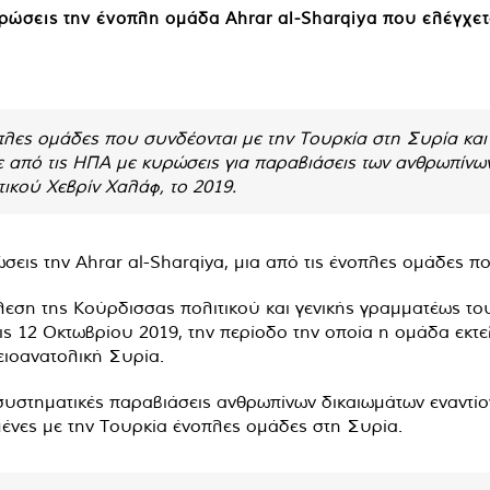
ρώσεις την ένοπλη ομάδα Ahrar al-Sharqiya που ελέγχετ
οπλες ομάδες που συνδέονται με την Τουρκία στη Συρία και
κε από τις ΗΠΑ με κυρώσεις για παραβιάσεις των ανθρωπίν
ικού Χεβρίν Χαλάφ, το 2019.
εις την Ahrar al-Sharqiya, μια από τις ένοπλες ομάδες π
εση της Κούρδισσας πολιτικού και γενικής γραμματέως το
στις 12 Οκτωβρίου 2019, την περίοδο την οποία η ομάδα ε
ιοανατολική Συρία.
α συστηματικές παραβιάσεις ανθρωπίνων δικαιωμάτων εναντ
ένες με την Τουρκία ένοπλες ομάδες στη Συρία.