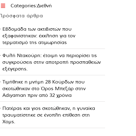
Categories:
Διεθνή
Πρόσφατα άρθρα
Εβδομάδα των ακτιβιστών που
εξαφανίστηκαν: έκκληση για τον
τερματισμό της ατιμωρησίας
Φυλή Ντακούρη: έτοιμη να περιορίσει τις
συγκρούσεις στην αποτροπή προσπαθειών
εξέγερσης.
Τιμήθηκε η μνήμη 28 Κούρδων που
σκοτώθηκαν στο Όρος Μπεζάρ στην
Adıyaman πριν από 32 χρόνια
Πατέρας και γιος σκοτώθηκαν, η γυναίκα
τραυματίστηκε σε ένοπλη επίθεση στη
Χομς.