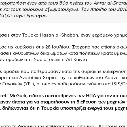
τοχοποιήσει έναν από τους δύο ηγέτες του Ahrar al-Sharqi
χές και τους τούρκους αξιωματούχους. Τον Απρίλιο του 20
τζέπ Ταγίπ Ερντογάν.
ώσεις στον Τούρκο Hasan al-Shaban, έναν φερόμενο χρημα
ε τις κυρώσεις στις 28 Ιουλίου. Στοχοποίησε επίσης οκτώ 
άσεις ανθρωπίνων δικαιωμάτων κατά πολιτικών κρατουμένων
ν ομάδων στη Συρία, όπως η Αλ Κάιντα.
ς ομάδες που πολεμούσανν κατά της συριακής κυβέρνησης τ
εια και Ανατολική Συρία - όχι το καθεστώς του Άσαντ - κ
 Γυναικών (YPJ), οι οποίες πολεμούσαν ενάντια στο ISIS/D
 Brett McGurk, ειδικός απεσταλμένος των ΗΠΑ για την καταπ
έκαναν τίποτα για να σταματήσουν τη διέλευση των μαχητών
δηλώνοντας ότι η Τουρκία υποστηρίζει ενεργά τους μαχητέ
κατά τη διάρκεια της επίθεσης του Ισλαμικού Κράτους και