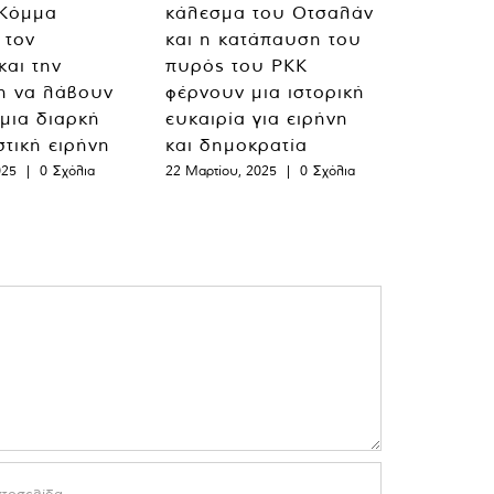
 Κόμμα
κάλεσμα του Οτσαλάν
 τον
και η κατάπαυση του
και την
πυρός του PKK
η να λάβουν
φέρνουν μια ιστορική
 μια διαρκή
ευκαιρία για ειρήνη
στική ειρήνη
και δημοκρατία
025
|
0 Σχόλια
22 Μαρτίου, 2025
|
0 Σχόλια