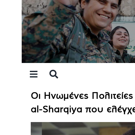
Skip
to
content
Οι Ηνωμένες Πολιτείες
al-Sharqiya που ελέγχ