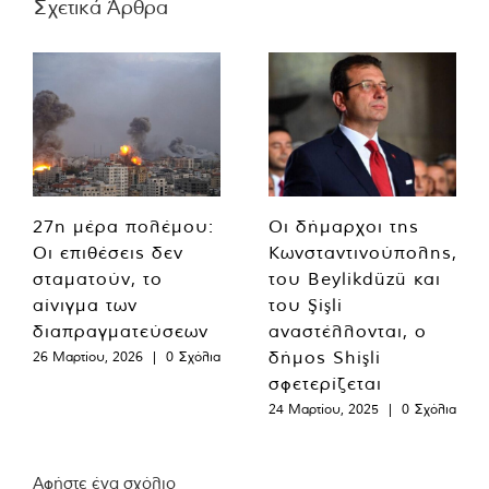
Σχετικά Άρθρα
27η μέρα πολέμου:
Οι δήμαρχοι της
Οι επιθέσεις δεν
Κωνσταντινούπολης,
σταματούν, το
του Beylikdüzü και
αίνιγμα των
του Şişli
διαπραγματεύσεων
αναστέλλονται, ο
δήμος Shişli
26 Μαρτίου, 2026
|
0 Σχόλια
σφετερίζεται
24 Μαρτίου, 2025
|
0 Σχόλια
Αφήστε ένα σχόλιο