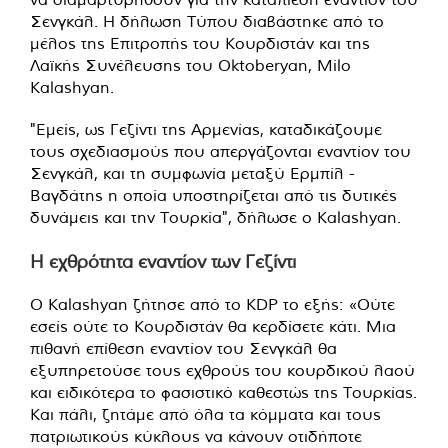
Σενγκάλ. Η δήλωση Τύπου διαβάστηκε από το
μέλος της Επιτροπής του Κουρδιστάν και της
Λαϊκής Συνέλευσης του Oktoberyan, Milo
Kalashyan.
"Εμείς, ως Γεζίντι της Αρμενίας, καταδικάζουμε
τους σχεδιασμούς που απεργάζονται εναντίον του
Σενγκάλ, και τη συμφωνία μεταξύ Ερμπίλ -
Βαγδάτης η οποία υποστηρίζεται από τις δυτικές
δυνάμεις και την Τουρκία", δήλωσε ο Kalashyan.
Η εχθρότητα εναντίον των Γεζίντι
Ο Kalashyan ζήτησε από το KDP το εξής: «Ούτε
εσείς ούτε το Κουρδιστάν θα κερδίσετε κάτι. Μια
πιθανή επίθεση εναντίον του Σενγκάλ θα
εξυπηρετούσε τους εχθρούς του κουρδικού λαού
και ειδικότερα το φασιστικό καθεστώς της Τουρκίας.
Και πάλι, ζητάμε από όλα τα κόμματα και τους
πατριωτικούς κύκλους να κάνουν οτιδήποτε