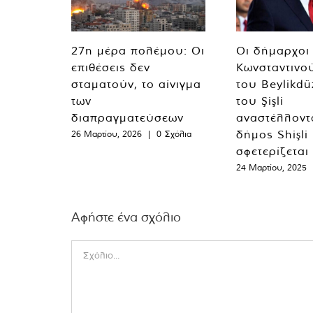
27η μέρα πολέμου: Οι
Οι δήμαρχοι
επιθέσεις δεν
Κωνσταντινο
σταματούν, το αίνιγμα
του Beylikdü
των
του Şişli
διαπραγματεύσεων
αναστέλλοντα
δήμος Shişli
26 Μαρτίου, 2026
|
0 Σχόλια
σφετερίζεται
24 Μαρτίου, 2025
Αφήστε ένα σχόλιο
Comment