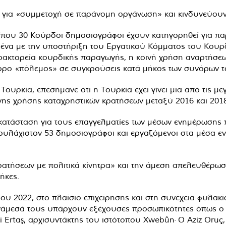
 για «συμμετοχή σε παράνομη οργάνωση» και κινδυνεύουν 
ίπου 30 Κούρδοι δημοσιογράφοι έχουν κατηγορηθεί για παρ
ένα με την υποστήριξη του Εργατικού Κόμματος του Κουρδ
ακτορεία κουρδικής παραγωγής, η κοινή χρήση αναρτήσεων 
 όρο «πόλεμος» σε συγκρούσεις κατά μήκος των συνόρων το
ουρκία, επεσήμανε ότι η Τουρκία έχει γίνει μια από τις μ
ς χρήσης καταχρηστικών κρατήσεων μεταξύ 2016 και 2018
κατάσταση για τους επαγγελματίες των μέσων ενημέρωσης 
λάχιστον 53 δημοσιογράφοι και εργαζόμενοι στα μέσα εν
ρατήσεων με πολιτικά κίνητρα» και την άμεση απελευθέρ
ήκες.
ου 2022, στο πλαίσιο επιχείρησης και στη συνέχεια φυλακί
Ανάμεσά τους υπάρχουν εξέχουσες προσωπικότητες όπως ο
i Ertaş, αρχισυντάκτης του ιστότοπου Xwebûn· Ο Aziz Or