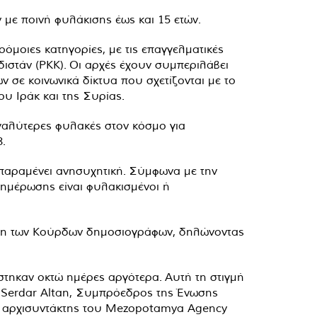
με ποινή φυλάκισης έως και 15 ετών.
όμοιες κατηγορίες, με τις επαγγελματικές
ιστάν (PKK). Οι αρχές έχουν συμπεριλάβει
σε κοινωνικά δίκτυα που σχετίζονται με το
υ Ιράκ και της Συρίας.
εγαλύτερες φυλακές στον κόσμο για
.
παραμένει ανησυχητική. Σύμφωνα με την
ημέρωσης είναι φυλακισμένοι ή
ωση των Κούρδων δημοσιογράφων, δηλώνοντας
στηκαν οκτώ ημέρες αργότερα. Αυτή τη στιγμή
 Serdar Altan, Συμπρόεδρος της Ένωσης
uç, αρχισυντάκτης του Mezopotamya Agency