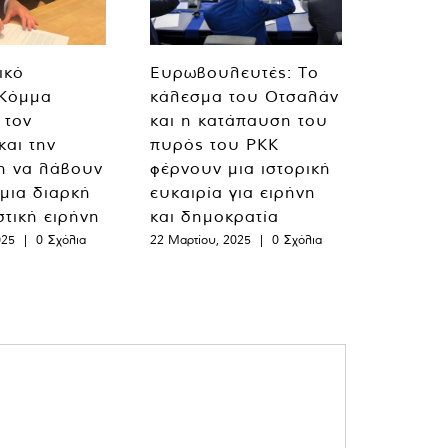
ικό
Ευρωβουλευτές: Το
 Κόμμα
κάλεσμα του Οτσαλάν
 τον
και η κατάπαυση του
και την
πυρός του PKK
η να λάβουν
φέρνουν μια ιστορική
 μια διαρκή
ευκαιρία για ειρήνη
στική ειρήνη
και δημοκρατία
025
|
0 Σχόλια
22 Μαρτίου, 2025
|
0 Σχόλια