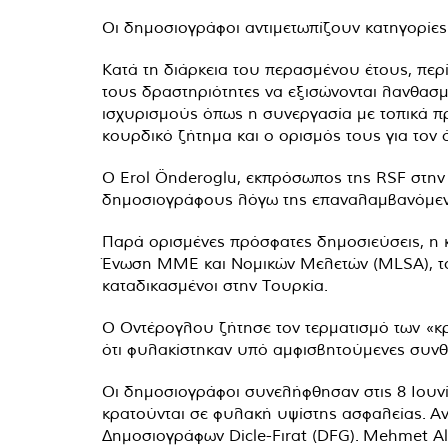
Οι δημοσιογράφοι αντιμετωπίζουν κατηγορίες
Κατά τη διάρκεια του περασμένου έτους, περ
τους δραστηριότητες να εξισώνονται λανθασμ
ισχυρισμούς όπως η συνεργασία με τοπικά πρ
κουρδικό ζήτημα και ο ορισμός τους για τον
Ο Erol Önderoglu, εκπρόσωπος της RSF στην Τ
δημοσιογράφους λόγω της επαναλαμβανόμενη
Παρά ορισμένες πρόσφατες δημοσιεύσεις, η 
Ένωση ΜΜΕ και Νομικών Μελετών (MLSA), του
καταδικασμένοι στην Τουρκία.
Ο Οντέρογλου ζήτησε τον τερματισμό των «κ
ότι φυλακίστηκαν υπό αμφισβητούμενες συνθ
Οι δημοσιογράφοι συνελήφθησαν στις 8 Ιουνί
κρατούνται σε φυλακή υψίστης ασφαλείας. 
Δημοσιογράφων Dicle-Fırat (DFG). Mehmet Al