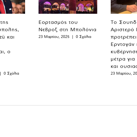
 της
Εορτασμός του
Το Σουηδ
ύπολης,
Νεβροζ στη Μπολόνια
Αριστερό
zü και
προτρέπει
23 Μαρτίου, 2025
|
0 Σχόλια
Ερντογάν 
ι, ο
κυβέρνησ
μέτρα για
και ουσια
|
0 Σχόλια
23 Μαρτίου, 2