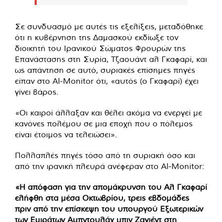
Σε συνδυασμό με αυτές τις εξελίξεις, μεταδόθηκε
ότι η κυβέρνηση της Δαμασκού εκδίωξε τον
διοικητή του Ιρανικού Σώματος Φρουρών της
Επανάστασης στη Συρία, Τζαουάντ αλ Γκαφαρί, και
ως απάντηση σε αυτό, συριακές επίσημες πηγές
είπαν στο Al-Monitor ότι, «αυτός (ο Γκαφαρί) έχει
γίνει βάρος.
«Οι καιροί άλλαξαν και θέλει ακόμα να ενεργεί με
κανόνες πολέμου σε μια εποχή που ο πόλεμος
είναι έτοιμος να τελειώσει».
Πολλαπλές πηγές τόσο από τη συριακή όσο και
από την ιρανική πλευρά ανέφεραν στο Al-Monitor:
«Η απόφαση για την απομάκρυνση του Αλ Γκαφαρί
ελήφθη στα μέσα Οκτωβρίου, τρεις εβδομάδες
πριν από την επίσκεψη του υπουργού Εξωτερικών
των Εμιράτων Αμπντουλάχ μπιν Ζαγιέντ στη