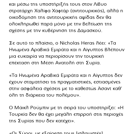
και μέσω της υποστήριξής τους στον Λίβυο
στρατάρχη Χαλίφα Χαφτάρ (αντιτουρκικός), αλλά η
οικοδόμηση της αντιτουρκικής αψίδας δεν θα
ολοκληρωθεί παρά μόνο με την βελτίωση της
σχέσης με την κυβέρνηση της Δαμασκού.
Σε αυτό το πλαίσιο, ο Nicholas Heras λέει: «Τα
Ηνωμένα Αραβικά Εμιράτα και η Αίγυπτος βλέπουν
μια ευκαιρία να περιορίσουν την τουρκική
επέκταση στη Μέση Ανατολή στη Συρία.
«Τα Ηνωμένα Αραβικά Εμιράτα και η Αίγυπτος δεν
έχουν σταματήσει τις πραγματιστικές, εστιασμένες
στην ασφάλεια σχέσεις με το καθεστώς Άσαντ καθ’
όλη τη διάρκεια του πολέμου».
Ο Μάικλ Ρούμπιν με τη σειρά του υποστηρίζει: «Η
Τουρκία δεν θα έχει μεγάλη επιρροή στις περιοχές
της Συρίας που δεν κατέχει».
«Οι Σύροι, με εξαίρεση τους [ισλαμιστές]