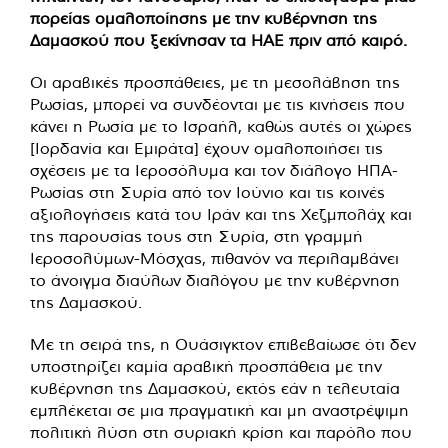
πορείας ομαλοποίησης με την κυβέρνηση της
Δαμασκού που ξεκίνησαν τα ΗΑΕ πριν από καιρό.
Οι αραβικές προσπάθειες, με τη μεσολάβηση της
Ρωσίας, μπορεί να συνδέονται με τις κινήσεις που
κάνει η Ρωσία με το Ισραήλ, καθώς αυτές οι χώρες
[Ιορδανία και Εμιράτα] έχουν ομαλοποιήσει τις
σχέσεις με τα Ιεροσόλυμα και τον διάλογο ΗΠΑ-
Ρωσίας στη Συρία από τον Ιούνιο και τις κοινές
αξιολογήσεις κατά του Ιράν και της Χεζμπολάχ και
της παρουσίας τους στη Συρία, στη γραμμή
Ιεροσολύμων-Μόσχας, πιθανόν να περιλαμβάνει
το άνοιγμα διαύλων διαλόγου με την κυβέρνηση
της Δαμασκού.
Με τη σειρά της, η Ουάσιγκτον επιβεβαίωσε ότι δεν
υποστηρίζει καμία αραβική προσπάθεια με την
κυβέρνηση της Δαμασκού, εκτός εάν η τελευταία
εμπλέκεται σε μια πραγματική και μη αναστρέψιμη
πολιτική λύση στη συριακή κρίση και παρόλο που