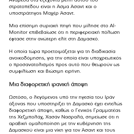
στρατοπέδου είναι η Άσμα Άσαντ και ο
υποστράτηγος Μαχέρ Άσαντ.
Μια επίσημη συριακή πηγή που μίλησε στο Al-
Monitor επιβεβαίωσε ότι η περιφερειακή πόλωση
έφτασε στην ανώτερη ελίτ στη Δαμασκό.
Η οποία τώρα προετοιμάζεται για τη διαδικασία
ανοικοδόμησης, για την οποία είναι υποχρεωτικός
ο προσανατολισμός προς αυτό που θεωρούν ως
συμφιλίωση και βιώσιμη ειρήνη.
Μια διαφορετική ιρανική άποψη
Ωστόσο, ο λεγόμενος υπό την ηγεσία του Ιράν
άξονας που υποστηρίζει τη Δαμασκό έχει εντελώς
διαφορετική άποψη, καθώς ο Γενικός Γραμματέας
της Χεζμπολάχ, Χασάν Νασραλά, σημείωσε ότι η
αραβική ομαλοποίηση με την κυβέρνηση της
Δαμασκού είναι μια νίκη για τον Άσαντ και τους