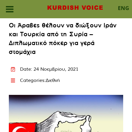
ENG
Skip
Οι Άραβες θέλουν να διώξουν Ιράν
to
και Τουρκία από τη Συρία –
content
Διπλωματικό πόκερ για γερά
στομάχια
Date: 24 Νοεμβρίου, 2021
Categories:
Διεθνή