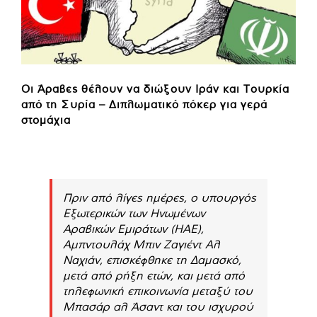
Οι Άραβες θέλουν να διώξουν Ιράν και Τουρκία
από τη Συρία – Διπλωματικό πόκερ για γερά
στομάχια
Πριν από λίγες ημέρες, ο υπουργός
Εξωτερικών των Ηνωμένων
Αραβικών Εμιράτων (ΗΑΕ),
Αμπντουλάχ Μπιν Ζαγιέντ Αλ
Ναχιάν, επισκέφθηκε τη Δαμασκό,
μετά από ρήξη ετών, και μετά από
τηλεφωνική επικοινωνία μεταξύ του
Μπασάρ αλ Άσαντ και του ισχυρού