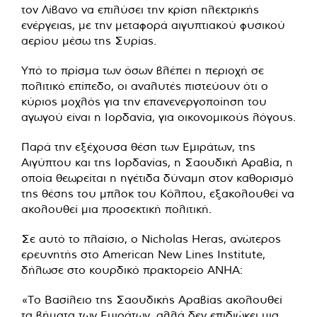
τον Λίβανο να επιλύσει την κρίση ηλεκτρικής
ενέργειας, με την μεταφορά αιγυπτιακού φυσικού
αερίου μέσω της Συρίας.
Υπό το πρίσμα των όσων βλέπει η περιοχή σε
πολιτικό επίπεδο, οι αναλυτές πιστεύουν ότι ο
κύριος μοχλός για την επανενεργοποίηση του
αγωγού είναι η Ιορδανία, για οικονομικούς λόγους.
Παρά την εξέχουσα θέση των Εμιράτων, της
Αιγύπτου και της Ιορδανίας, η Σαουδική Αραβία, η
οποία θεωρείται η ηγέτιδα δύναμη στον καθορισμό
της θέσης του μπλοκ του Κόλπου, εξακολουθεί να
ακολουθεί μια προσεκτική πολιτική.
Σε αυτό το πλαίσιο, ο Nicholas Heras, ανώτερος
ερευνητής στο American New Lines Institute,
δήλωσε στο κουρδικό πρακτορείο ANHA:
«Το Βασίλειο της Σαουδικής Αραβίας ακολουθεί
τα βήματα των Εμιράτων, αλλά δεν επιδιώκει μια