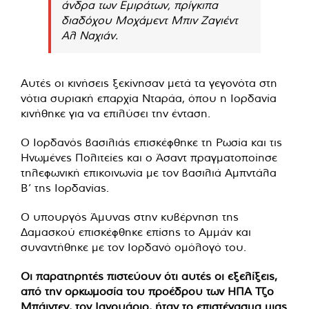
άνδρα των Εμιράτων, πρίγκιπα
διαδόχου Μοχάμεντ Μπιν Ζαγιέντ
Αλ Ναχιάν.
Αυτές οι κινήσεις ξεκίνησαν μετά τα γεγονότα στη
νότια συριακή επαρχία Νταράα, όπου η Ιορδανία
κινήθηκε για να επιλύσει την ένταση.
Ο Ιορδανός βασιλιάς επισκέφθηκε τη Ρωσία και τις
Ηνωμένες Πολιτείες και ο Άσαντ πραγματοποίησε
τηλεφωνική επικοινωνία με τον βασιλιά Αμπντάλα
Β’ της Ιορδανίας.
Ο υπουργός Άμυνας στην κυβέρνηση της
Δαμασκού επισκέφθηκε επίσης το Αμμάν και
συναντήθηκε με τον Ιορδανό ομόλογό του.
Οι παρατηρητές πιστεύουν ότι αυτές οι εξελίξεις,
από την ορκωμοσία του προέδρου των ΗΠΑ Τζο
Μπάιντεν, τον Ιανουάριο, ήταν το επιστέγασμα μιας