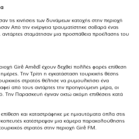
na
αν τις κινήσεις των δυνάμεων κατοχής στην περιοχή
ησαν Από την ενέργεια τραυματίστηκε σοβαρά ένας
α, αντάρτες σταμάτησαν μια προσπάθεια προέλασης του
ριοχή Girê Amêdî έχουν δεχθεί πολλές φορές επίθεση
 ημέρες. Την Τρίτη η εγκατάσταση τουρκικής θέσης
ουρκικός στρατός θέλησε να ρυμουλκήσει ένα
ραφεί από τους αντάρτες την προηγούμενη μέρα, οι
. Την Παρασκευή έγιναν οκτώ ακόμη επιθέσεις κατά
 επίθεση και καταστράφηκε με ημιαυτόματα όπλα στις
 σκοπευτές κατέστρεψαν μια κάμερα παρακολούθησης
τουρκικός στρατός στην περιοχή Girê FM.