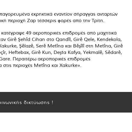
απαγορευμένα εκρηκτικά εναντίον σήραγγας ανταρτών
τική περιοχή Zap τέσσερις φορές από την Τρίτη.
 κατέγραψε 49 αεροπορικές επιδρομές από μαχητικά
ν Girê Şehîd Cihan στο Qandîl, Girê Qele, Kendekola,
 Xakurke, Şêlazê, Serê Metîna και Bêşîlî στη Metîna, Girê
r, Heftebax, Girê Kun, Deşta Kafya, Yekmalê, Sêdarê,
ο Gare. Περαιτέρω αεροπορικές επιδρομές
 στις περιοχές Metîna και Xakurke».
ινωνικής δικτύωσης !