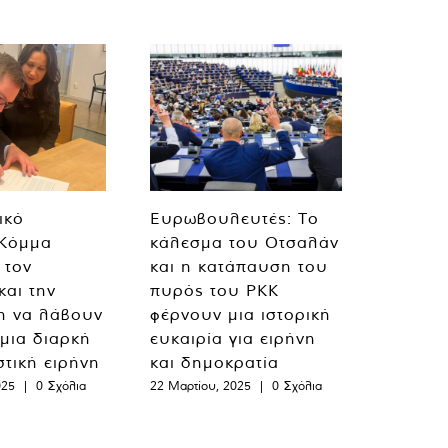
ικό
Ευρωβουλευτές: Το
 Κόμμα
κάλεσμα του Οτσαλάν
 τον
και η κατάπαυση του
και την
πυρός του PKK
η να λάβουν
φέρνουν μια ιστορική
 μια διαρκή
ευκαιρία για ειρήνη
στική ειρήνη
και δημοκρατία
025
|
0 Σχόλια
22 Μαρτίου, 2025
|
0 Σχόλια