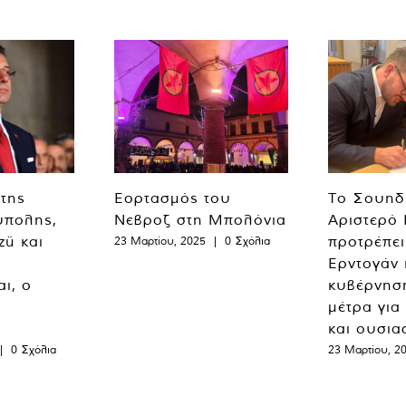
 της
Εορτασμός του
Το Σουηδ
ύπολης,
Νεβροζ στη Μπολόνια
Αριστερό
zü και
προτρέπει
23 Μαρτίου, 2025
|
0 Σχόλια
Ερντογάν 
ι, ο
κυβέρνησ
μέτρα για
και ουσια
|
0 Σχόλια
23 Μαρτίου, 2