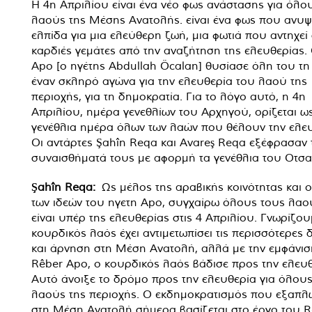
Η 4η Απριλίου είναι ένα νέο φως ανάστασης για όλο
λαούς της Μέσης Ανατολής. είναι ένα φως που ανυψ
ελπίδα για μια ελεύθερη ζωή, μια φωτιά που αντηχεί
καρδιές γεμάτες από την αναζήτηση της ελευθερίας.
Apo [ο ηγέτης Abdullah Öcalan] θυσίασε όλη του τη
έναν σκληρό αγώνα για την ελευθερία του λαού της
περιοχής, για τη δημοκρατία. Για το λόγο αυτό, η 4η
Απριλίου, ημέρα γενεθλίων του Αρχηγού, ορίζεται ω
γενέθλια ημέρα όλων των λαών που θέλουν την ελευ
Οι αντάρτες Şahîn Reqa και Avareş Reqa εξέφρασαν 
συναισθήματά τους με αφορμή τα γενέθλια του Οτσα
Şahîn Reqa:
Ως μέλος της αραβικής κοινότητας και 
των ιδεών του ηγετη Apo, συγχαίρω όλους τους λα
είναι υπέρ της ελευθερίας στις 4 Απριλίου. Γνωρίζου
κουρδικός λαός έχει αντιμετωπίσει τις περισσότερες 
και άρνηση στη Μέση Ανατολή, αλλά με την εμφάνισ
Rêber Apo, ο κουρδικός λαός βάδισε προς την ελευθ
Αυτό άνοιξε το δρόμο προς την ελευθερία για όλους
λαούς της περιοχής. Ο εκδημοκρατισμός που εξαπλ
στη Μέση Ανατολή σήμερα βασίζεται στο έργο του R