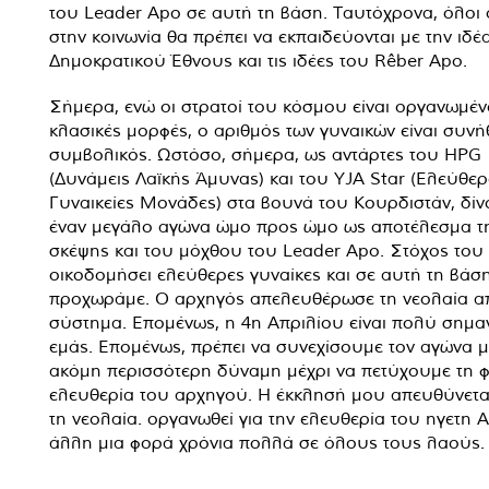
του Leader Apo σε αυτή τη βάση. Ταυτόχρονα, όλοι ο
στην κοινωνία θα πρέπει να εκπαιδεύονται με την ιδέ
Δημοκρατικού Έθνους και τις ιδέες του Rêber Apo.
Σήμερα, ενώ οι στρατοί του κόσμου είναι οργανωμέν
κλασικές μορφές, ο αριθμός των γυναικών είναι συν
συμβολικός. Ωστόσο, σήμερα, ως αντάρτες του HPG
(Δυνάμεις Λαϊκής Άμυνας) και του YJA Star (Ελεύθερ
Γυναικείες Μονάδες) στα βουνά του Κουρδιστάν, δί
έναν μεγάλο αγώνα ώμο προς ώμο ως αποτέλεσμα τ
σκέψης και του μόχθου του Leader Apo. Στόχος του 
οικοδομήσει ελεύθερες γυναίκες και σε αυτή τη βάσ
προχωράμε. Ο αρχηγός απελευθέρωσε τη νεολαία α
σύστημα. Επομένως, η 4η Απριλίου είναι πολύ σημαν
εμάς. Επομένως, πρέπει να συνεχίσουμε τον αγώνα μ
ακόμη περισσότερη δύναμη μέχρι να πετύχουμε τη 
ελευθερία του αρχηγού. Η έκκλησή μου απευθύνετα
τη νεολαία. οργανωθεί για την ελευθερία του ηγετη A
άλλη μια φορά χρόνια πολλά σε όλους τους λαούς.