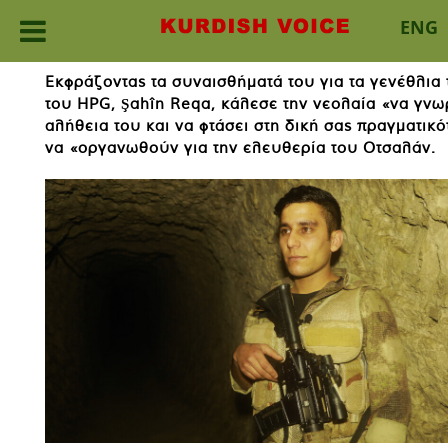
ENG
Skip
Εκφράζοντας τα συναισθήματά του για τα γενέθλια
to
του HPG, Şahîn Reqa, κάλεσε την νεολαία «να γνωρ
content
αλήθεια του και να φτάσει στη δική σας πραγματικ
να «οργανωθούν για την ελευθερία του Οτσαλάν.