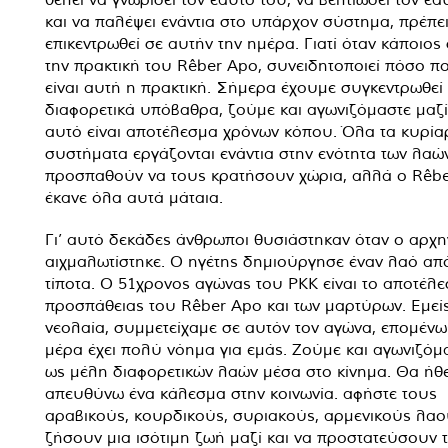
και να παλέψει ενάντια στο υπάρχον σύστημα, πρέπει
επικεντρωθεί σε αυτήν την ημέρα. Γιατί όταν κάποιος
την πρακτική του Rêber Apo, συνειδητοποιεί πόσο π
είναι αυτή η πρακτική. Σήμερα έχουμε συγκεντρωθεί
διαφορετικά υπόβαθρα, ζούμε και αγωνιζόμαστε μαζί,
αυτό είναι αποτέλεσμα χρόνων κόπου. Όλα τα κυρία
συστήματα εργάζονται ενάντια στην ενότητα των λαών
προσπαθούν να τους κρατήσουν χώρια, αλλά ο Rêb
έκανε όλα αυτά μάταια.
Γι’ αυτό δεκάδες άνθρωποι θυσιάστηκαν όταν ο αρχ
αιχμαλωτίστηκε. Ο ηγέτης δημιούργησε έναν λαό απ
τίποτα. Ο 51χρονος αγώνας του PKK είναι το αποτέλε
προσπάθειας του Rêber Apo και των μαρτύρων. Εμείς
νεολαία, συμμετείχαμε σε αυτόν τον αγώνα, επομένω
μέρα έχει πολύ νόημα για εμάς. Ζούμε και αγωνιζόμ
ως μέλη διαφορετικών λαών μέσα στο κίνημα. Θα ήθ
απευθύνω ένα κάλεσμα στην κοινωνία. αφήστε τους
αραβικούς, κουρδικούς, συριακούς, αρμενικούς λαο
ζήσουν μια ισότιμη ζωή μαζί και να προστατεύσουν 