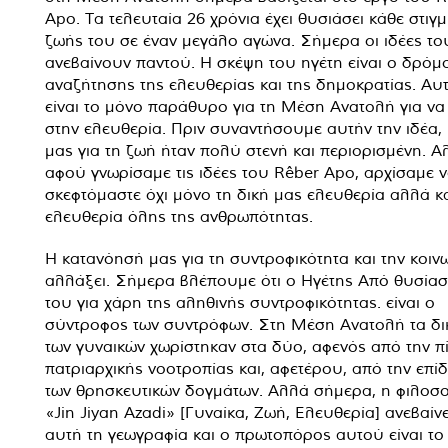
Apo. Τα τελευταία 26 χρόνια έχει θυσιάσει κάθε στιγμ
ζωής του σε έναν μεγάλο αγώνα. Σήμερα οι ιδέες το
ανεβαίνουν παντού. Η σκέψη του ηγέτη είναι ο δρόμ
αναζήτησης της ελευθερίας και της δημοκρατίας. Αυτ
είναι το μόνο παράθυρο για τη Μέση Ανατολή για να
στην ελευθερία. Πριν συναντήσουμε αυτήν την ιδέα,
μας για τη ζωή ήταν πολύ στενή και περιορισμένη. Α
αφού γνωρίσαμε τις ιδέες του Rêber Apo, αρχίσαμε 
σκεφτόμαστε όχι μόνο τη δική μας ελευθερία αλλά κα
ελευθερία όλης της ανθρωπότητας.
Η κατανόησή μας για τη συντροφικότητα και την κοινω
αλλάξει. Σήμερα βλέπουμε ότι ο Ηγέτης Από θυσίασ
του για χάρη της αληθινής συντροφικότητας. είναι ο
σύντροφος των συντρόφων. Στη Μέση Ανατολή τα δι
των γυναικών χωρίστηκαν στα δύο, αφενός από την π
πατριαρχικής νοοτροπίας και, αφετέρου, από την επί
των θρησκευτικών δογμάτων. Αλλά σήμερα, η φιλοσο
«Jin Jiyan Azadi» [Γυναίκα, Ζωή, Ελευθερία] ανεβαίνε
αυτή τη γεωγραφία και ο πρωτοπόρος αυτού είναι το