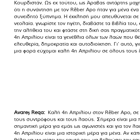
Κουρδιστάν. Ως εκ τούτου, ως Άραβας αντάρτης μαχ
ότι η συνάντηση με τον Rêber Apo ήταν για μένα ένα
συνειδητό ξύπνημα. Η έκκλησή μου απευθύνεται σε
νεολαία. γνωρίστε τον ηγέτη, διαβάστε τα βιβλία του,
την αλήθεια του και φτάστε στη δική σας πραγματικότ
4η Απριλίου είναι τα γενέθλια όλων των λαών που θ
ελευθερία, δημοκρατία και αυτοδιοίκηση. Γι’ αυτό, γ
μια φορά εύχομαι καλή 4η Απριλίου σε όλους τους 
Avareş Reqa:
Καλή 4η Απριλίου στον Rêber Apo, σε
τους συντρόφους και τους λαούς. Σήμερα είναι μια
σημαντική μέρα για εμάς ως αγωνιστές και για τον λα
4η Απριλίου είναι μια ιστορική μέρα για μένα. Αν κάπ
θέλει να γνωρίσει τον εαυτό του, να βελτιώσει τον εα