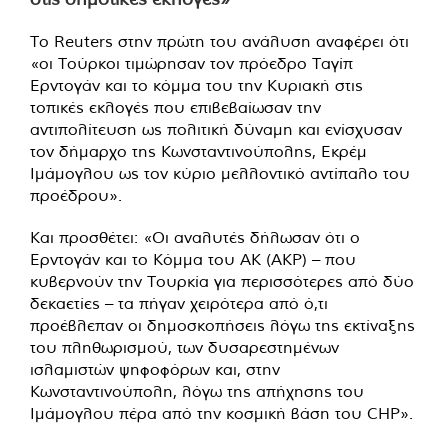
Το Reuters στην πρώτη του ανάλυση αναφέρει ότι
«οι Τούρκοι τιμώρησαν τον πρόεδρο Ταγίπ
Ερντογάν και το κόμμα του την Κυριακή στις
τοπικές εκλογές που επιβεβαίωσαν την
αντιπολίτευση ως πολιτική δύναμη και ενίσχυσαν
τον δήμαρχο της Κωνσταντινούπολης, Εκρέμ
Ιμάμογλου ως τον κύριο μελλοντικό αντίπαλο του
προέδρου».
Και προσθέτει: «Οι αναλυτές δήλωσαν ότι ο
Ερντογάν και το Κόμμα του ΑΚ (AKP) – που
κυβερνούν την Τουρκία για περισσότερες από δύο
δεκαετίες – τα πήγαν χειρότερα από ό,τι
προέβλεπαν οι δημοσκοπήσεις λόγω της εκτίναξης
του πληθωρισμού, των δυσαρεστημένων
ισλαμιστών ψηφοφόρων και, στην
Κωνσταντινούπολη, λόγω της απήχησης του
Ιμάμογλου πέρα από την κοσμική βάση του CHP».