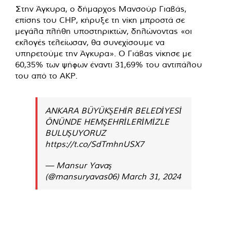
Στην Άγκυρα, ο δήμαρχος Μανσούρ Γιαβάς,
επίσης του CHP, κήρυξε τη νίκη μπροστά σε
μεγάλα πλήθη υποστηρικτών, δηλώνοντας «οι
εκλογές τελείωσαν, θα συνεχίσουμε να
υπηρετούμε την Άγκυρα». Ο Γιάβας νίκησε με
60,35% των ψήφων έναντι 31,69% του αντιπάλου
του από το ΑΚΡ.
ANKARA BÜYÜKŞEHİR BELEDİYESİ
ÖNÜNDE HEMŞEHRİLERİMİZLE
BULUŞUYORUZ
https://t.co/SdTmhnUSX7
— Mansur Yavaş
(@mansuryavas06)
March 31, 2024