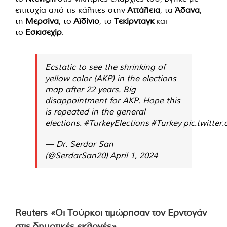
επιτυχία από τις κάλπες στην
Αττάλεια
, τα
Άδανα
,
τη
Μερσίνα
, το
Αϊδίνιο
, το
Τεκίρνταγκ
και
το
Εσκισεχίρ
.
Ecstatic to see the shrinking of
yellow color (AKP) in the elections
map after 22 years. Big
disappointment for AKP. Hope this
is repeated in the general
elections.
#TurkeyElections
#Turkey
pic.twitte
— Dr. Serdar San
(@SerdarSan20)
April 1, 2024
Reuters «Οι Τούρκοι τιμώρησαν τον Ερντογάν
στις δημοτικές εκλογές»