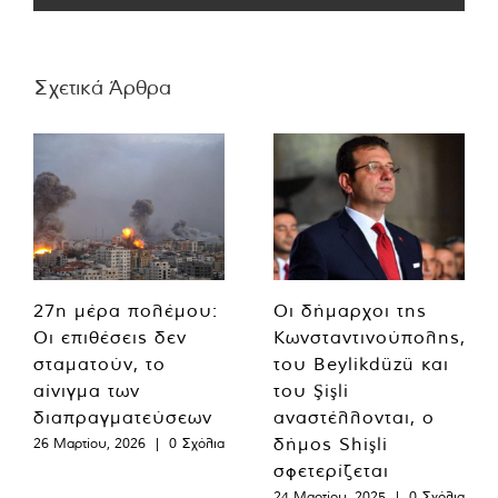
Σχετικά Άρθρα
27η μέρα πολέμου:
Οι δήμαρχοι της
Οι επιθέσεις δεν
Κωνσταντινούπολης,
σταματούν, το
του Beylikdüzü και
αίνιγμα των
του Şişli
διαπραγματεύσεων
αναστέλλονται, ο
δήμος Shişli
26 Μαρτίου, 2026
|
0 Σχόλια
σφετερίζεται
24 Μαρτίου, 2025
|
0 Σχόλια