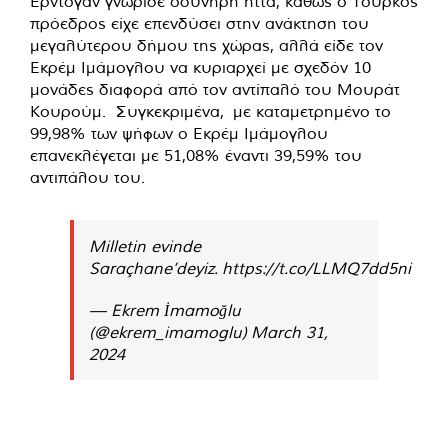
Ερντογάν γνώρισε οδυνηρή ήττα, καθώς ο Τούρκος
πρόεδρος είχε επενδύσει στην ανάκτηση του
μεγαλύτερου δήμου της χώρας, αλλά είδε τον
Εκρέμ Ιμάμογλου να κυριαρχεί με σχεδόν 10
μονάδες διαφορά από τον αντίπαλό του Μουράτ
Κουρούμ. Συγκεκριμένα, με καταμετρημένο το
99,98% των ψήφων ο Εκρέμ Ιμάμογλου
επανεκλέγεται με 51,08% έναντι 39,59% του
αντιπάλου του.
Milletin evinde
Saraçhane’deyiz.
https://t.co/LLMQ7dd5ni
— Ekrem İmamoğlu
(@ekrem_imamoglu)
March 31,
2024