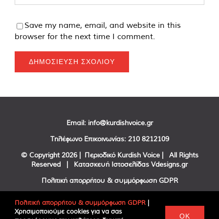
Save my name, email, and website in this
browser for the next time I comment.
Email:
info@kurdishvoice.gr
Τηλέφωνο Επικοινωνίας:
210 8212109
© Copyright
2026 | Περιοδικό Kurdish Voice | All Rights
Reserved | Κατασκευή Ιστοσελίδας
Vdesigns.gr
Πολιτική απορρήτου & συμμόρφωση GDPR
Πολιτική απορρήτου & συμμόρφωση GDPR
|
Χρησιμοποιούμε cookies για να σας
Facebook
Twitter
YouTube
OK