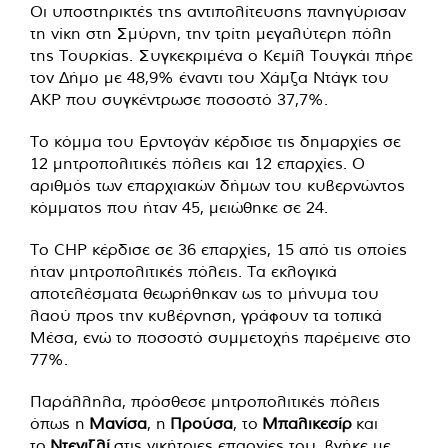
Οι υποστηρικτές της αντιπολίτευσης πανηγύρισαν
τη νίκη στη Σμύρνη, την τρίτη μεγαλύτερη πόλη
της Τουρκίας. Συγκεκριμένα ο Κεμίλ Τουγκάι πήρε
τον Δήμο με 48,9% έναντι του Χάμζα Ντάγκ του
AKP που συγκέντρωσε ποσοστό 37,7%.
Το κόμμα του Ερντογάν κέρδισε τις δημαρχίες σε
12 μητροπολιτικές πόλεις και 12 επαρχίες. Ο
αριθμός των επαρχιακών δήμων του κυβερνώντος
κόμματος που ήταν 45, μειώθηκε σε 24.
Το CHP κέρδισε σε 36 επαρχίες, 15 από τις οποίες
ήταν μητροπολιτικές πόλεις. Τα εκλογικά
αποτελέσματα θεωρήθηκαν ως το μήνυμα του
λαού προς την κυβέρνηση, γράφουν τα τοπικά
Μέσα, ενώ το ποσοστό συμμετοχής παρέμεινε στο
77%.
Παράλληλα, πρόσθεσε μητροπολιτικές πόλεις
όπως η
Μανίσα
, η
Προύσα
, το
Μπαλικεσίρ
και
το
Ντενιζλί
στις νικήτριες επαρχίες του, βγήκε με