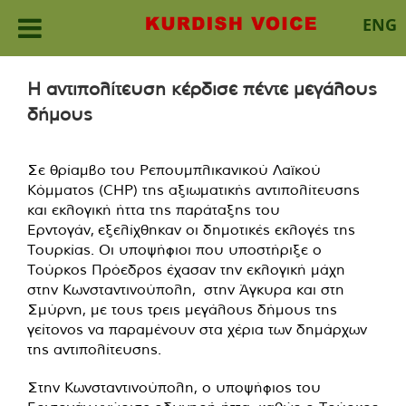
ENG
Skip
to
Η αντιπολίτευση κέρδισε πέντε μεγάλους
content
δήμους
Σε θρίαμβο του Ρεπουμπλικανικού Λαϊκού
Κόμματος (CHP) της αξιωματικής αντιπολίτευσης
και εκλογική ήττα της παράταξης του
Ερντογάν, εξελίχθηκαν οι δημοτικές εκλογές της
Τουρκίας. Οι υποψήφιοι που υποστήριξε ο
Τούρκος Πρόεδρος έχασαν την εκλογική μάχη
στην Κωνσταντινούπολη, στην Άγκυρα και στη
Σμύρνη, με τους τρεις μεγάλους δήμους της
γείτονος να παραμένουν στα χέρια των δημάρχων
της αντιπολίτευσης.
Στην Κωνσταντινούπολη, ο υποψήφιος του