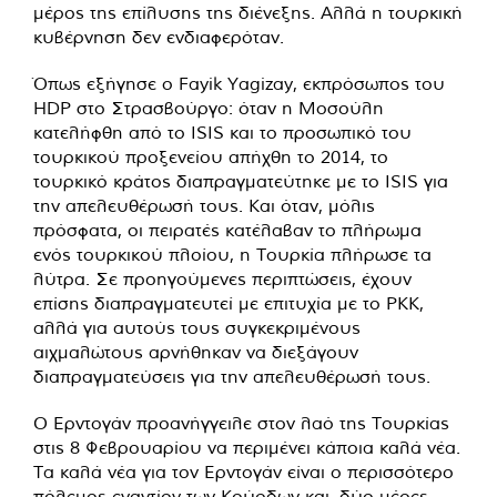
μέρος της επίλυσης της διένεξης. Αλλά η τουρκική
κυβέρνηση δεν ενδιαφερόταν.
Όπως εξήγησε ο Fayik Yagizay, εκπρόσωπος του
HDP στο Στρασβούργο: όταν η Μοσούλη
κατελήφθη από το ISIS και το προσωπικό του
τουρκικού προξενείου απήχθη το 2014, το
τουρκικό κράτος διαπραγματεύτηκε με το ISIS για
την απελευθέρωσή τους. Και όταν, μόλις
πρόσφατα, οι πειρατές κατέλαβαν το πλήρωμα
ενός τουρκικού πλοίου, η Τουρκία πλήρωσε τα
λύτρα. Σε προηγούμενες περιπτώσεις, έχουν
επίσης διαπραγματευτεί με επιτυχία με το PKK,
αλλά για αυτούς τους συγκεκριμένους
αιχμαλώτους αρνήθηκαν να διεξάγουν
διαπραγματεύσεις για την απελευθέρωσή τους.
Ο Ερντογάν προανήγγειλε στον λαό της Τουρκίας
στις 8 Φεβρουαρίου να περιμένει κάποια καλά νέα.
Τα καλά νέα για τον Ερντογάν είναι ο περισσότερο
πόλεμος εναντίον των Κούρδων και, δύο μέρες