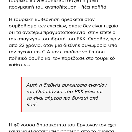
τουρκικό κοινοβούλιο και συχνά η μόνη
πραγματική του αντιπολίτευση - λέει πολλά.
Η τουρκική κυβέρνηση αρέσκεται στον
συμβολισμό των επετείων, οπότε δεν είναι τυχαίο
ότι τα ανωτέρω πραγματοποιούνται στην επέτειο
της απαγωγής του ιδρυτή του PKK, Οτσαλάν, πριν
από 22 χρόνια, όταν μια διεθνής συνωμοσία υπό
την ηγεσία της CIA τον εμπόδισε να ζητήσει
πολιτικό άσυλο και τον παρέδωσε στο τουρκικό
καθεστώς.
Αυτή η διεθνής συνωμοσία εναντίον
του Οτσαλάν και του PKK φαίνεται
να είναι σήμερα πιο δυνατή από
ποτέ.
Η φθίνουσα δημοτικότητα του Ερντογάν τον έχει
κάνει να εξαρτάται περισσότερο από το ανοιχτά