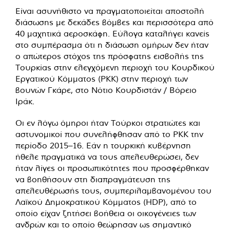
Είναι ασυνήθιστο να πραγματοποιείται αποστολή
διάσωσης με δεκάδες βόμβες και περισσότερα από
40 μαχητικά αεροσκάφη. Εύλογα καταλήγει κανείς
στο συμπέρασμα ότι η διάσωση ομήρων δεν ήταν
ο απώτερος στόχος της πρόσφατης εισβολής της
Τουρκίας στην ελεγχόμενη περιοχή του Κουρδικού
Εργατικού Κόμματος (PKK) στην περιοχή των
βουνών Γκάρε, στο Νότιο Κουρδιστάν / Βόρειο
Ιράκ.
Οι εν λόγω όμηροι ήταν Τούρκοι στρατιώτες και
αστυνομικοί που συνελήφθησαν από το PKK την
περίοδο 2015–16. Εάν η τουρκική κυβέρνηση
ήθελε πραγματικά να τους απελευθερώσει, δεν
ήταν λίγες οι προσωπικότητες που προσφέρθηκαν
να βοηθήσουν στη διαπραγμάτευση της
απελευθέρωσής τους, συμπεριλαμβανομένου του
Λαϊκού Δημοκρατικού Κόμματος (HDP), από το
οποίο είχαν ζητήσει βοήθεια οι οικογένειες των
ανδρών και το οποίο θεώρησαν ως σημαντικό