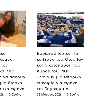
ικό
Ευρωβουλευτές: Το
 Κόμμα
κάλεσμα του Οτσαλάν
 τον
και η κατάπαυση του
και την
πυρός του PKK
η να λάβουν
φέρνουν μια ιστορική
 μια διαρκή
ευκαιρία για ειρήνη
στική ειρήνη
και δημοκρατία
025
|
0 Σχόλια
22 Μαρτίου, 2025
|
0 Σχόλια