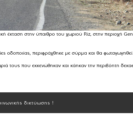
κή έκταση στην ύπαιθρο του χωριού Riz, στην περιοχή Genç 
ίες οδοποιίας, περιφράχθηκε με σύρμα και θα φωταγωγηθεί
ριά τους που εκκενώθηκαν και κάηκαν την περιβόητη δεκαετ
ινωνικής δικτύωσης !