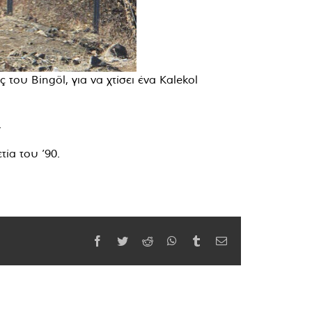
του Bingöl, για να χτίσει ένα Kalekol
.
ία του ’90.
Facebook
Twitter
Reddit
WhatsApp
Tumblr
Email