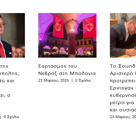
 της
Εορτασμός του
Το Σουηδ
ύπολης,
Νεβροζ στη Μπολόνια
Αριστερό
zü και
προτρέπει
23 Μαρτίου, 2025
|
0 Σχόλια
Ερντογάν 
ι, ο
κυβέρνησ
μέτρα για
και ουσια
|
0 Σχόλια
23 Μαρτίου, 2