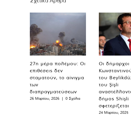
Σχετικά Άρθρα
27η μέρα πολέμου: Οι
Οι δήμαρχοι
επιθέσεις δεν
Κωνσταντινο
σταματούν, το αίνιγμα
του Beylikdü
των
του Şişli
διαπραγματεύσεων
αναστέλλοντα
δήμος Shişli
26 Μαρτίου, 2026
|
0 Σχόλια
σφετερίζεται
24 Μαρτίου, 2025