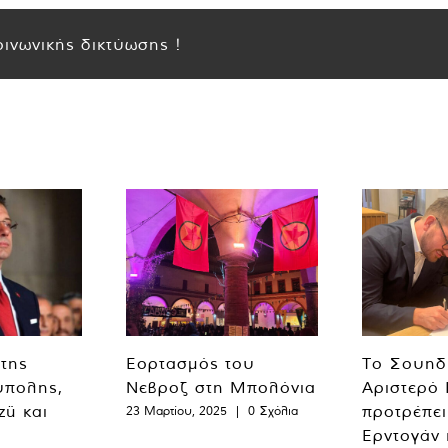
ινωνικής δικτύωσης !
 της
Εορτασμός του
Το Σουηδ
ύπολης,
Νεβροζ στη Μπολόνια
Αριστερό
zü και
προτρέπει
23 Μαρτίου, 2025
|
0 Σχόλια
Ερντογάν 