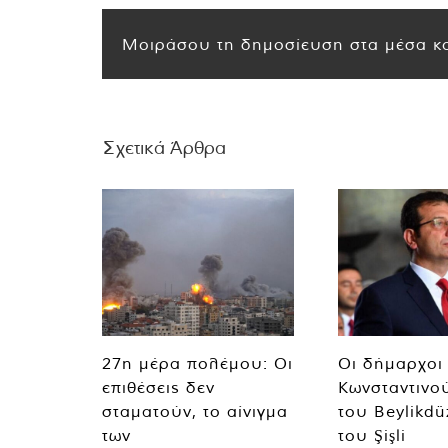
Μοιράσου τη δημοσίευση στα μέσα κο
Σχετικά Άρθρα
27η μέρα πολέμου: Οι
Οι δήμαρχοι
επιθέσεις δεν
Κωνσταντινο
σταματούν, το αίνιγμα
του Beylikdü
των
του Şişli