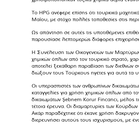
Το HPG ανέφερε επίσης ότι τουρκικά μαχητικ
Μαΐου, με στόχο πολλές τοποθεσίες στις περι
Ως απάντηση σε αυτές τις υποτιθέμενες επιθέ
παρουσίασε λεπτομερώς διάφορες επιχειρήσεις
Η Συνέλευση των Οικογενειών των Μαρτύρων 
χημικών όπλων από τον τουρκικό στρατό, χαρ
αποτελεί ξεκάθαρη παραβίαση των διεθνών σ
διώξουν τους Τούρκους ηγέτες για αυτά τα 
Οι υπερασπιστές των ανθρωπίνων δικαιωμάτων
καταγγελίες για χρήση χημικών όπλων από το
δικαιωμάτων Şebnem Korur Fincancı, μέλος 
τέτοια έρευνα.
Οι διαμαρτυρίες των Κούρδων
Ακάρ παραδέχτηκε
ότι
έκανε χρήση δακρυγόν
διερευνήσει αυτούς τους ισχυρισμούς, με έ