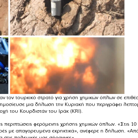
σαν
τον
τουρκικό στρατό για χρήση χημικών όπλων σε επιθέ
ημοσίευσε μια δήλωση την Κυριακή που περιγράφει λεπτομ
χή του Κουρδιστάν του Ιράκ (KRI).
ς περιπτώσεις φερόμενης χρήσης χημικών όπλων. «Στις 10 
ρές με απαγορευμένα εκρηκτικά», ανέφερε η δήλωση. «Από τ
α στις πολεμικές μας σήραγγες».