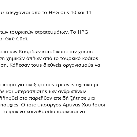
 ελέγχονται από το HPG στις 10 και 11
τά των τουρκικών στρατευμάτων. Το HPG
ι Girê Cûdî.
εσία των Κούρδων καταδίκασε την
χρήση
ήση χημικών όπλων από το τουρκικό κράτος
ση. Κάλεσαν τους διεθνείς οργανισμούς να
 καιρό για ανεξάρτητες έρευνες σχετικά με
τής και υπερασπιστής των ανθρωπίνων
λληφθεί στο παρελθόν επειδή ζήτησε
μια
ανησυχίες. Ο τότε υπουργός Άμυνας Χουλουσί
. Το
ιρακινό κοινοβούλιο
πρόκειται να