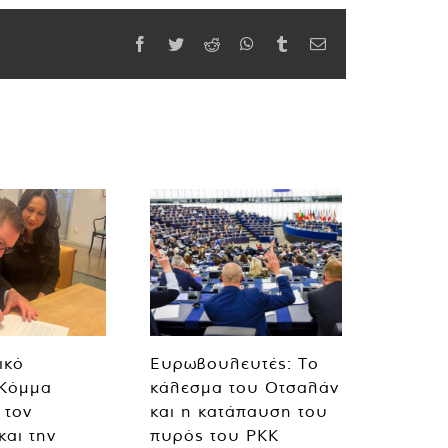
Facebook
Twitter
Reddit
WhatsApp
Tumblr
Email
ικό
Ευρωβουλευτές: Το
 Κόμμα
κάλεσμα του Οτσαλάν
 τον
και η κατάπαυση του
και την
πυρός του PKK