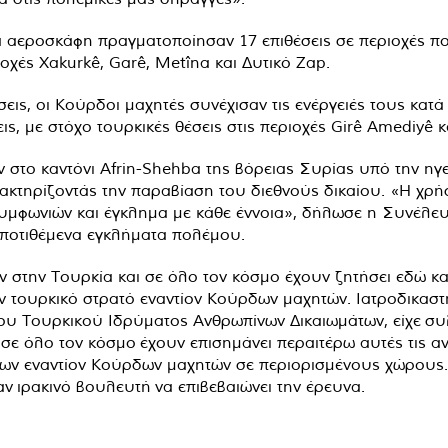
ά αεροσκάφη πραγματοποίησαν 17 επιθέσεις σε περιοχές που
οχές Xakurkê, Garê, Metîna και Δυτικό Zap.
σεις, οι Κούρδοι μαχητές συνέχισαν τις ενέργειές τους κα
, με στόχο τουρκικές θέσεις στις περιοχές Girê Amediyê κα
στο καντόνι Afrin-Shehba της βόρειας Συρίας υπό την ηγ
ακτηρίζοντάς την παραβίαση του διεθνούς δικαίου. «Η χρ
υμφωνιών και έγκλημα με κάθε έννοια», δήλωσε η Συνέλευ
υποτιθέμενα εγκλήματα πολέμου.
 στην Τουρκία και σε όλο τον κόσμο έχουν ζητήσει εδώ και
ν τουρκικό στρατό εναντίον Κούρδων μαχητών. Ιατροδικασ
του Τουρκικού Ιδρύματος Ανθρωπίνων Δικαιωμάτων, είχε
συ
 σε όλο τον κόσμο
έχουν επισημάνει περαιτέρω αυτές τις 
ων εναντίον Κούρδων μαχητών σε περιορισμένους χώρους
ναν
ιρακινό βουλευτή
να επιβεβαιώνει την έρευνα.