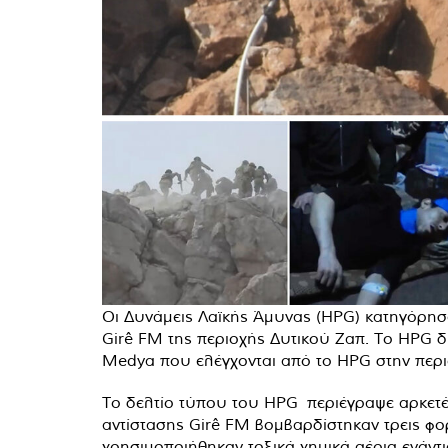
Οι Δυνάμεις Λαϊκής Άμυνας (HPG) κατηγόρη
Girê FM της περιοχής Δυτικού Ζαπ. Το HPG δ
Medya που ελέγχονται από το HPG στην περιο
Το δελτίο τύπου του HPG περιέγραψε αρκετέ
αντίστασης Girê FM βομβαρδίστηκαν τρεις φο
χρησιμοποιήθηκαν τοξικά χημικά αέρια ενάντι