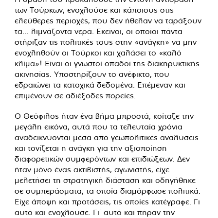
των Τούρκων, ενοχλούσε και κάποιους στις
ελεύθερες περιοχές, που δεν ήθελαν να ταράξουν
τα… λιμνάζοντα νερά. Εκείνοι, οι οποίοι πάντα
στήριζαν τις πολιτικές τους στην «ανάγκη» να μην
ενοχληθούν οι Τούρκοι και χαλάσει το «καλό
κλίμα»! Είναι οι γνωστοί οπαδοί της διακηρυκτικής
ακινησίας. Υποστηρίζουν το ανέφικτο, που
εδραιώνει τα κατοχικά δεδομένα. Επέμεναν και
επιμένουν σε αδιέξοδες πορείες.
Ο Θεόφιλος ήταν ένα βήμα μπροστά, κοίταζε την
μεγάλη εικόνα, αυτά που τα τελευταία χρόνια
αναδεικνύονται μέσα από γεωπολιτικές αναλύσεις
και τονίζεται η ανάγκη για την αξιοποίηση
διαφορετικών συμφερόντων και επιδιώξεων. Δεν
ήταν μόνο ένας ακτιβιστής, αγωνιστής, είχε
μελετήσει τη στρατηγική διάσταση και οδηγήθηκε
σε συμπεράσματα, τα οποία διαμόρφωσε πολιτικά.
Είχε άποψη και προτάσεις, τις οποίες κατέγραφε. Γι
αυτό και ενοχλούσε. Γι΄ αυτό και πήραν την