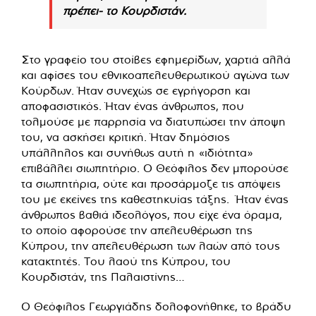
πρέπει- το Κουρδιστάν.
Στο γραφείο του στοίβες εφημερίδων, χαρτιά αλλά
και αφίσες του εθνικοαπελευθερωτικού αγώνα των
Κούρδων. Ήταν συνεχώς σε εγρήγορση και
αποφασιστικός. Ήταν ένας άνθρωπος, που
τολμούσε με παρρησία να διατυπώσει την άποψη
του, να ασκήσει κριτική. Ήταν δημόσιος
υπάλληλος και συνήθως αυτή η «ιδιότητα»
επιβάλλει σιωπητήριο. Ο Θεόφιλος δεν μπορούσε
τα σιωπητήρια, ούτε και προσάρμοζε τις απόψεις
του με εκείνες της καθεστηκυίας τάξης. Ήταν ένας
άνθρωπος βαθιά ιδεολόγος, που είχε ένα όραμα,
το οποίο αφορούσε την απελευθέρωση της
Κύπρου, την απελευθέρωση των λαών από τους
κατακτητές. Του λαού της Κύπρου, του
Κουρδιστάν, της Παλαιστίνης…
Ο Θεόφιλος Γεωργιάδης δολοφονήθηκε, το βράδυ