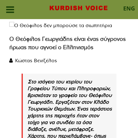
ENG
Skip
to
content
Ο Θεόφιλος Γεωργιάδης είναι ένας σύγρονος
ήρωας που αγνοεί ο Ελληνισμός
Κώστας Βενιζέλος
Στο ισόγειο του κτιρίου του
Γραφείου Τύπου και Πληροφοριών,
βρισκόταν το γραφείο του Θεόφιλου
Γεωργιάδη. Εργαζόταν στον Κλάδο
Τουρκικών Θεμάτων. Ένας τεράστιος
χάρτης της περιοχής ήταν στον
τοίχο για να συνδέει τα όσα
διάβαζε, ανέλυε, μετάφραζε.
Χάρτης, που περιελάμβανε- όπως