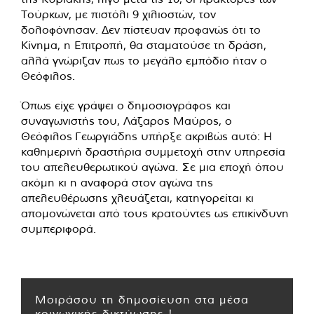
Τούρκων, με πιστόλι 9 χιλιοστών, τον
δολοφόνησαν. Δεν πίστευαν προφανώς ότι το
Κίνημα, η Επιτροπή, θα σταματούσε τη δράση,
αλλά γνώριζαν πως το μεγάλο εμπόδιο ήταν ο
Θεόφιλος.
Όπως είχε γράψει ο δημοσιογράφος και
συναγωνιστής του, Λάζαρος Μαύρος, ο
Θεόφιλος Γεωργιάδης υπήρξε ακριβώς αυτό: Η
καθημερινή δραστήρια συμμετοχή στην υπηρεσία
του απελευθερωτικού αγώνα. Σε μια εποχή όπου
ακόμη κι η αναφορά στον αγώνα της
απελευθέρωσης χλευάζεται, κατηγορείται κι
απομονώνεται από τους κρατούντες ως επικίνδυνη
συμπεριφορά.
Μοιράσου τη δημοσίευση στα μέσα
κοινωνικής δικτύωσης !