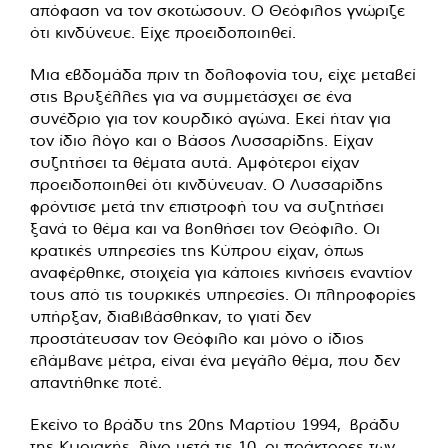
απόφαση να τον σκοτώσουν. Ο Θεόφιλος γνώριζε
ότι κινδύνευε. Είχε προειδοποιηθεί.
Μια εβδομάδα πριν τη δολοφονία του, είχε μεταβεί
στις Βρυξέλλες για να συμμετάσχει σε ένα
συνέδριο για τον κουρδικό αγώνα. Εκεί ήταν για
τον ίδιο λόγο και ο Βάσος Λυσσαρίδης. Είχαν
συζητήσει τα θέματα αυτά. Αμφότεροι είχαν
προειδοποιηθεί ότι κινδύνευαν. Ο Λυσσαρίδης
φρόντισε μετά την επιστροφή του να συζητήσει
ξανά το θέμα και να βοηθήσει τον Θεόφιλο. Οι
κρατικές υπηρεσίες της Κύπρου είχαν, όπως
αναφέρθηκε, στοιχεία για κάποιες κινήσεις εναντίον
τους από τις τουρκικές υπηρεσίες. Οι πληροφορίες
υπήρξαν, διαβιβάσθηκαν, το γιατί δεν
προστάτευσαν τον Θεόφιλο και μόνο ο ίδιος
ελάμβανε μέτρα, είναι ένα μεγάλο θέμα, που δεν
απαντήθηκε ποτέ.
Εκείνο το βράδυ της 20ης Μαρτίου 1994, βράδυ
της Κυριακής, λίγο μετά τις 10, οι πράκτορες των