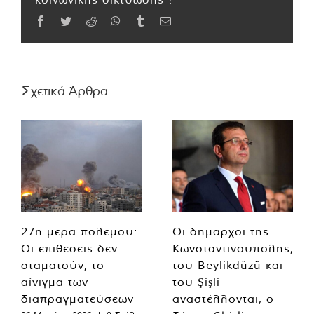
Facebook
Twitter
Reddit
WhatsApp
Tumblr
Email
Σχετικά Άρθρα
27η μέρα πολέμου:
Οι δήμαρχοι της
Οι επιθέσεις δεν
Κωνσταντινούπολης,
σταματούν, το
του Beylikdüzü και
αίνιγμα των
του Şişli
διαπραγματεύσεων
αναστέλλονται, ο