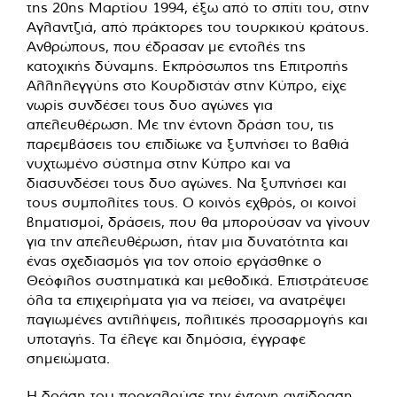
της 20ης Μαρτίου 1994, έξω από το σπίτι του, στην
Αγλαντζιά, από πράκτορες του τουρκικού κράτους.
Ανθρώπους, που έδρασαν με εντολές της
κατοχικής δύναμης. Εκπρόσωπος της Επιτροπής
Αλληλεγγύης στο Κουρδιστάν στην Κύπρο, είχε
νωρίς συνδέσει τους δυο αγώνες για
απελευθέρωση. Με την έντονη δράση του, τις
παρεμβάσεις του επιδίωκε να ξυπνήσει το βαθιά
νυχτωμένο σύστημα στην Κύπρο και να
διασυνδέσει τους δυο αγώνες. Να ξυπνήσει και
τους συμπολίτες τους. Ο κοινός εχθρός, οι κοινοί
βηματισμοί, δράσεις, που θα μπορούσαν να γίνουν
για την απελευθέρωση, ήταν μια δυνατότητα και
ένας σχεδιασμός για τον οποίο εργάσθηκε ο
Θεόφιλος συστηματικά και μεθοδικά. Επιστράτευσε
όλα τα επιχειρήματα για να πείσει, να ανατρέψει
παγιωμένες αντιλήψεις, πολιτικές προσαρμογής και
υποταγής. Τα έλεγε και δημόσια, έγγραφε
σημειώματα.
Η δράση του προκαλούσε την έντονη αντίδραση