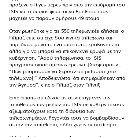
προξενείο λίγες μέρες πριν από την επιδρομή του
ISIS και ο οποίος φέρεται να βοήθησε τους
μαχητές να πάρουν ομήρους 49 άτομα.
Όταν ρωτήθηκε για τις 550 τηλεφωνικές κλήσεις, ο
Γιλμάζ είπε ότι είχε δύο κινητά τηλέφωνα και
παρέδωσε μόνο το ένα από αυτά, κρύβοντας το
άλλο για να μπορεί να επικοινωνεί κρυφά με την
κυβέρνηση. “Αφού τηλεφώνησα, το ISIS
πραγματοποίησε αμέσως έρευνα. [Σκεφτόμουν],
“Πώς μπορούσαν να ξέρουν ότι μιλούσα [στο
τηλέφωνο];” Αποδεικνύεται ότι ενημερώθηκαν από
την Άγκυρα”, είπε ο Γιλμάζ στον Γιλντίζ.
Είπε επίσης ότι έδωσε τις συντεταγμένες της
τοποθεσίας των μελών του ISIS σε κυβερνητικούς
αξιωματούχους κατά τη διάρκεια των
τηλεφωνημάτων, λέγοντάς τους να βομβαρδίσουν
αυτήν την τοποθεσία, αλλά χωρίς αποτέλεσμα.