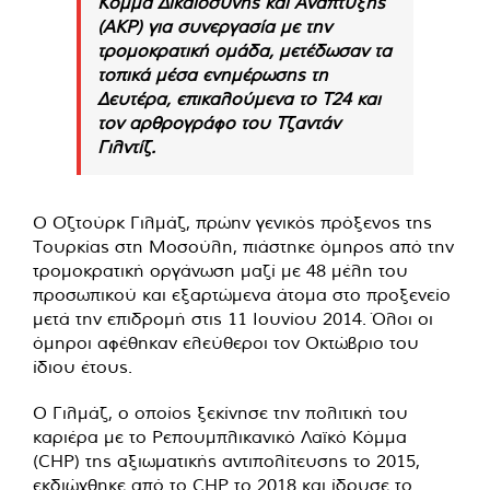
Κόμμα Δικαιοσύνης και Ανάπτυξης
(AKP) για συνεργασία με την
τρομοκρατική ομάδα, μετέδωσαν τα
τοπικά μέσα ενημέρωσης τη
Δευτέρα, επικαλούμενα το T24 και
τον αρθρογράφο του Τζαντάν
Γιλντίζ.
Ο Οζτούρκ Γιλμάζ, πρώην γενικός πρόξενος της
Τουρκίας στη Μοσούλη, πιάστηκε όμηρος από την
τρομοκρατική οργάνωση μαζί με 48 μέλη του
προσωπικού και εξαρτώμενα άτομα στο προξενείο
μετά την επιδρομή στις 11 Ιουνίου 2014. Όλοι οι
όμηροι αφέθηκαν ελεύθεροι τον Οκτώβριο του
ίδιου έτους.
Ο Γιλμάζ, ο οποίος ξεκίνησε την πολιτική του
καριέρα με το Ρεπουμπλικανικό Λαϊκό Κόμμα
(CHP) της αξιωματικής αντιπολίτευσης το 2015,
εκδιώχθηκε από το CHP το 2018 και ίδρυσε το