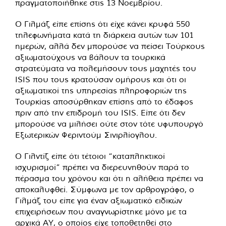
πραγματοποιήθηκε στις 13 Νοεμβρίου.
Ο Γιλμάζ είπε επίσης ότι είχε κάνει κρυφά 550
τηλεφωνήματα κατά τη διάρκεια αυτών των 101
ημερών, αλλά δεν μπορούσε να πείσει Τούρκους
αξιωματούχους να βάλουν τα τουρκικά
στρατεύματα να πολεμήσουν τους μαχητές του
ISIS που τους κρατούσαν ομήρους και ότι οι
αξιωματικοί της υπηρεσίας πληροφοριών της
Τουρκίας αποσύρθηκαν επίσης από το έδαφος
πριν από την επιδρομή του ISIS. Είπε ότι δεν
μπορούσε να μιλήσει ούτε στον τότε υφυπουργό
Εξωτερικών Φεριντούμ Σινιρλίογλου.
Ο Γιλντίζ είπε ότι τέτοιοι “καταπληκτικοί
ισχυρισμοί” πρέπει να διερευνηθούν παρά το
πέρασμα του χρόνου και ότι η αλήθεια πρέπει να
αποκαλυφθεί. Σύμφωνα με τον αρθρογράφο, ο
Γιλμάζ του είπε για έναν αξιωματικό ειδικών
επιχειρήσεων που αναγνωρίστηκε μόνο με τα
αρχικά AY, ο οποίος είχε τοποθετηθεί στο