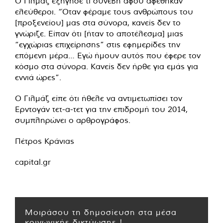
Ο Γιλμάζ εξήγησε τι συνέβη αφού αφέθηκαν
ελεύθεροι. “Όταν φέραμε τους ανθρώπους του
[προξενείου] μας στα σύνορα, κανείς δεν το
γνώριζε. Είπαν ότι [ήταν το αποτέλεσμα] μιας
“εγχώριας επιχείρησης” στις εφημερίδες την
επόμενη μέρα… Εγώ ήμουν αυτός που έφερε τον
κόσμο στα σύνορα. Κανείς δεν ήρθε για εμάς για
εννιά ώρες”.
Ο Γιλμάζ είπε ότι ήθελε να αντιμετωπίσει τον
Ερντογάν τετ-α-τετ για την επιδρομή του 2014,
συμπληρώνει ο αρθρογράφος.
Πέτρος Κράνιας
capital.gr
Μοιράσου τη δημοσίευση στα μέσα
κοινωνικής δικτύωσης !