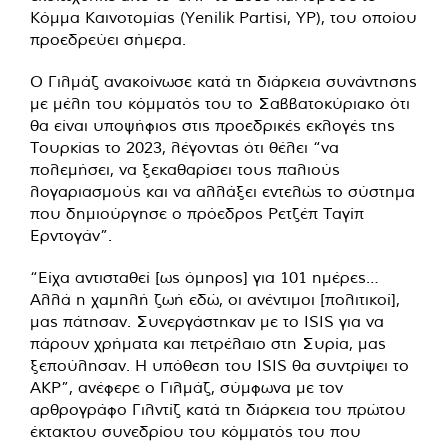
Κόμμα Καινοτομίας (Yenilik Partisi, YP), του οποίου
προεδρεύει σήμερα.
Ο Γιλμάζ ανακοίνωσε κατά τη διάρκεια συνάντησης
με μέλη του κόμματός του το Σαββατοκύριακο ότι
θα είναι υποψήφιος στις προεδρικές εκλογές της
Τουρκίας το 2023, λέγοντας ότι θέλει “να
πολεμήσει, να ξεκαθαρίσει τους παλιούς
λογαριασμούς και να αλλάξει εντελώς το σύστημα
που δημιούργησε ο πρόεδρος Ρετζέπ Ταγίπ
Ερντογάν”.
“Είχα αντισταθεί [ως όμηρος] για 101 ημέρες…
Αλλά η χαμηλή ζωή εδώ, οι ανέντιμοι [πολιτικοί],
μας πάτησαν. Συνεργάστηκαν με το ISIS για να
πάρουν χρήματα και πετρέλαιο στη Συρία, μας
ξεπούλησαν. Η υπόθεση του ISIS θα συντρίψει το
ΑΚΡ”, ανέφερε ο Γιλμάζ, σύμφωνα με τον
αρθρογράφο Γιλντίζ κατά τη διάρκεια του πρώτου
έκτακτου συνεδρίου του κόμματός του που