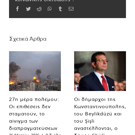
Facebook
Twitter
Reddit
WhatsApp
Tumblr
Email
Σχετικά Άρθρα
27η μέρα πολέμου:
Οι δήμαρχοι της
Οι επιθέσεις δεν
Κωνσταντινούπολης,
σταματούν, το
του Beylikdüzü και
αίνιγμα των
του Şişli
διαπραγματεύσεων
αναστέλλονται, ο