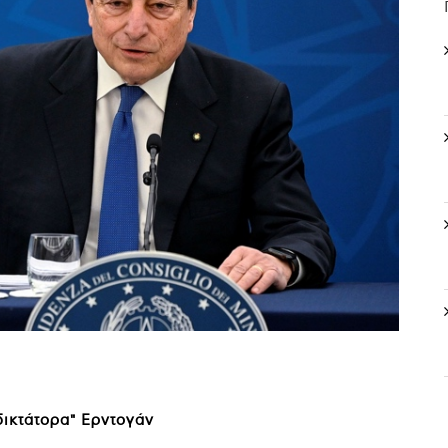
δικτάτορα" Ερντογάν