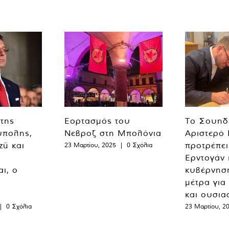
 της
Εορτασμός του
Το Σουηδ
ύπολης,
Νεβροζ στη Μπολόνια
Αριστερό
zü και
προτρέπει
23 Μαρτίου, 2025
|
0 Σχόλια
Ερντογάν 
ι, ο
κυβέρνησ
μέτρα για
και ουσια
|
0 Σχόλια
23 Μαρτίου, 2