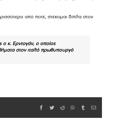
ερισσότερο από ποτέ, στέκομαι δίπλα στον
ς ο κ. Ερντογάν, ο οποίος
μαθήματα στον ιταλό πρωθυπουργό
Facebook
Twitter
Reddit
WhatsApp
Tumblr
Email