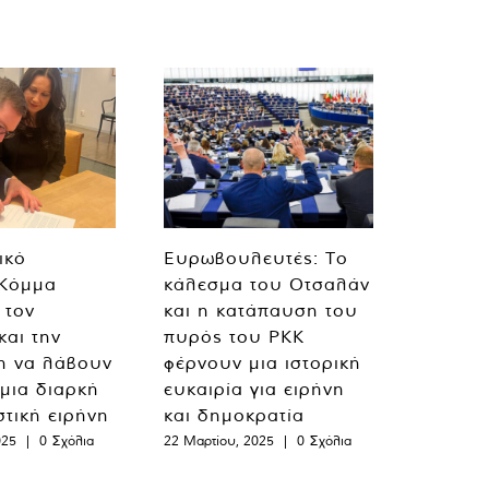
ικό
Ευρωβουλευτές: Το
 Κόμμα
κάλεσμα του Οτσαλάν
 τον
και η κατάπαυση του
και την
πυρός του PKK
η να λάβουν
φέρνουν μια ιστορική
 μια διαρκή
ευκαιρία για ειρήνη
στική ειρήνη
και δημοκρατία
025
|
0 Σχόλια
22 Μαρτίου, 2025
|
0 Σχόλια