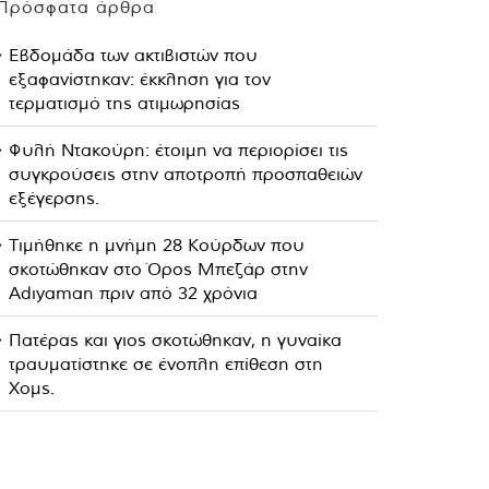
Πρόσφατα άρθρα
Εβδομάδα των ακτιβιστών που
εξαφανίστηκαν: έκκληση για τον
τερματισμό της ατιμωρησίας
Φυλή Ντακούρη: έτοιμη να περιορίσει τις
συγκρούσεις στην αποτροπή προσπαθειών
εξέγερσης.
Τιμήθηκε η μνήμη 28 Κούρδων που
σκοτώθηκαν στο Όρος Μπεζάρ στην
Adıyaman πριν από 32 χρόνια
Πατέρας και γιος σκοτώθηκαν, η γυναίκα
τραυματίστηκε σε ένοπλη επίθεση στη
Χομς.