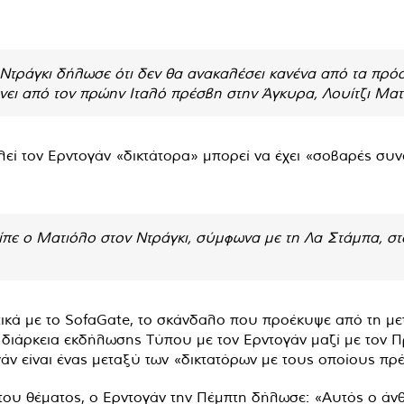
τράγκι δήλωσε ότι δεν θα ανακαλέσει κανένα από τα πρόσφ
άνει από τον πρώην Ιταλό πρέσβη στην Άγκυρα, Λουίτζι Ματ
λεί τον Ερντογάν «δικτάτορα» μπορεί να έχει «σοβαρές συν
είπε ο Ματιόλο στον Ντράγκι, σύμφωνα με τη Λα Στάμπα, 
ετικά με το SofaGate, το σκάνδαλο που προέκυψε από τη μ
η διάρκεια εκδήλωσης Τύπου με τον Ερντογάν μαζί με το
άν είναι ένας μεταξύ των «δικτατόρων με τους οποίους πρ
 του θέματος, ο Ερντογάν την Πέμπτη δήλωσε: «Αυτός ο ά