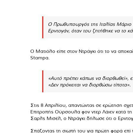
Ο Πρωθυπουργός της Ιταλίας Μάριο Ν
Ερντογάν, όταν του ζητήθηκε να το κ
Ο Ματιόλο είπε στον Ντράγκι ότι το να αποκα
Stampa.
«Αυτό πρέπει κάπως να διορθωθεί», 
«Δεν πρόκειται να διορθώσω τίποτα».
Στις 8 Απριλίου, απαντώντας σε ερώτηση σχ
Επιτροπής Ούρσουλα φον ντερ Λάιεν κατά τ
Σαρλς Μισέλ, ο Ντράγκι δήλωσε ότι ο Ερντογ
Σπάζοντας τη σιωπή του για πρώτη φορά επί