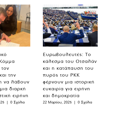
ικό
Ευρωβουλευτές: Το
 Κόμμα
κάλεσμα του Οτσαλάν
 τον
και η κατάπαυση του
και την
πυρός του PKK
η να λάβουν
φέρνουν μια ιστορική
 μια διαρκή
ευκαιρία για ειρήνη
στική ειρήνη
και δημοκρατία
025
|
0 Σχόλια
22 Μαρτίου, 2025
|
0 Σχόλια