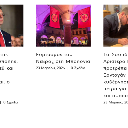
 της
Εορτασμός του
Το Σουηδ
ύπολης,
Νεβροζ στη Μπολόνια
Αριστερό
zü και
προτρέπει
23 Μαρτίου, 2025
|
0 Σχόλια
Ερντογάν 
ι, ο
κυβέρνησ
μέτρα για
και ουσια
|
0 Σχόλια
23 Μαρτίου, 2