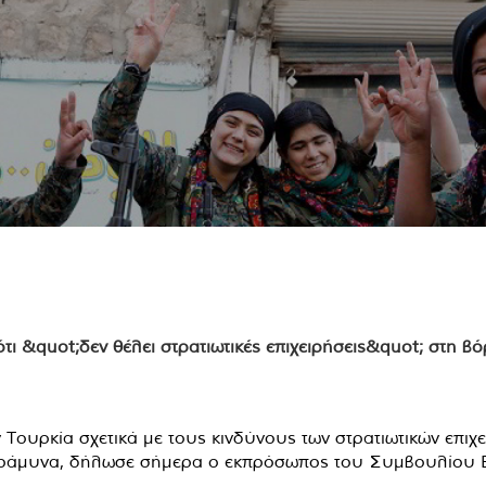
 Τουρκία σχετικά με τους κινδύνους των στρατιωτικών επιχ
υτοάμυνα, δήλωσε σήμερα ο εκπρόσωπος του Συμβουλίου Ε