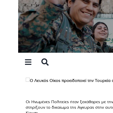
Skip
to
content
Οι Ηνωμένες Πολιτείες ήταν ξεκάθαρες με την
στηρίζουν το δικαίωμα της Άγκυρας στην α
Κίρμπι.