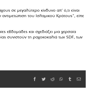
χους σε μεγαλύτερο κίνδυνο απ’ ό,τι είναι
ν αντιμετώπιση του Ισλαμικού Κράτους”, είπε
αίες εβδομάδες και σχεδιάζει μια χερσαία
ίας συνιστούν τη ραχοκοκαλιά των SDF, των
Facebook
Twitter
Reddit
WhatsApp
Tumblr
Email