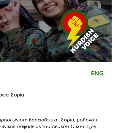
ENG
ειρήσεων στη βορειοδυτική Συρία, μολονότι
θνικής Ασφάλειας του Λευκού Οίκου Τζον