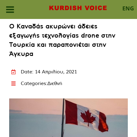
ENG
Skip
Ο Καναδάς ακυρώνει άδειες
to
εξαγωγής τεχνολογίας drone στην
content
Τουρκία και παραπονιέται στην
Άγκυρα
Date: 14 Απριλίου, 2021
Categories:
Διεθνή