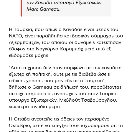
τον Καναδό υπουργό Εξωτερικών
Marc Garneau.
Η Τουρκία, που όπως ο Καναδάς είναι μέλος του
ΝΑΤΟ, είναι παράλληλα και βασικός σύμμαχος του
Αζερμπαϊτζάν, του οποίου οι δυνάμεις κατέκτησαν
έδαφος στο Ναγκόρνο-Καραμπάχ μετά από έξι
εβδομάδες μάχης.
"Αυτή η χρήση δεν ήταν σύμφωνη με την καναδική
εξωτερική πολιτική, ούτε με τις διαβεβαιώσεις
τελικής χρήσης που μας έδωσε η Τουρκία",
δήλωσε ο Garneau σε δήλωσή του, προσθέτοντας
ότι είχε εκφράσει τις ανησυχίες του στον Τούρκο
υπουργό Εξωτερικών, Μεβλούτ Τσαβούσογλου,
νωρίτερα την ίδια μέρα.
Η Οττάβα ανέστειλε τις άδειες τον περασμένο
Οκτώβριο, ώστε να ελέγξει τους ισχυρισμούς ότι τα
αζέρικα μη επανδρωμένα που χρησιμοποιήθηκαν