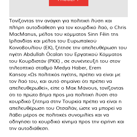
Τονίζοντας την ανάγκη για πολιτική λύση και
πλήρη αυτοδιάθεση για τον κουρδικό λαό, ο Chris
MacManus, μέλος του κόμματος Sinn Féin της
Ιρλανδίας και μέλος του Ευρωπαϊκού
Κοινοβουλίου (ΕΚ), ζήτησε την απελευθέρωση του
ηγέτη Abdullah Öcalan του Εργατικού Κόμματος
του Κουρδιστάν (PKK) , σε συνέντευξή του στον
τηλεοπτικό σταθμό Medya Haber, Erem
Kansoy.«Ως πολιτικός ηγέτης, πρέπει να είναι με
τον λαό του, και αυτό σημαίνει ότι πρέπει να
απελευθερωθεί», είπε ο Μακ Μάνους, τονίζοντας
ότι το πρώτο βήμα προς μια πολιτική λύση στο
κουρδικό ζήτημα στην Τουρκία πρέπει να είναι η
απελευθέρωση του Οτσαλάν, ώστε να μπορεί να
λάβει μέρος σε πολιτικές συνομιλίες και να
οδηγήσει το κουρδικό κίνημα προς την ειρήνη και
την αυτοδιάθεση.