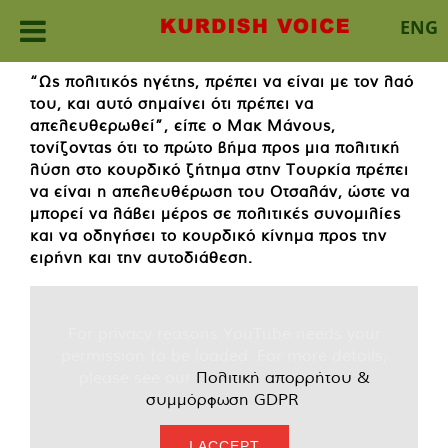
ENG
Skip
“Ως πολιτικός ηγέτης, πρέπει να είναι με τον λαό
to
του, και αυτό σημαίνει ότι πρέπει να
content
απελευθερωθεί”, είπε ο Μακ Μάνους,
τονίζοντας ότι το πρώτο βήμα προς μια πολιτική
λύση στο κουρδικό ζήτημα στην Τουρκία πρέπει
να είναι η απελευθέρωση του Οτσαλάν, ώστε να
μπορεί να λάβει μέρος σε πολιτικές συνομιλίες
και να οδηγήσει το κουρδικό κίνημα προς την
ειρήνη και την αυτοδιάθεση.
For privacy reasons YouTube needs your
permission to be loaded. For more details,
please see our
Πολιτική απορρήτου &
συμμόρφωση GDPR
.
I ACCEPT