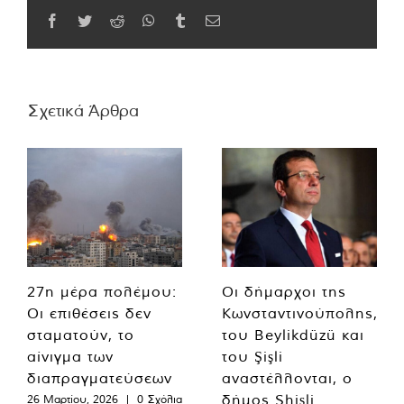
Facebook
Twitter
Reddit
WhatsApp
Tumblr
Email
Σχετικά Άρθρα
27η μέρα πολέμου:
Οι δήμαρχοι της
Οι επιθέσεις δεν
Κωνσταντινούπολης,
σταματούν, το
του Beylikdüzü και
αίνιγμα των
του Şişli
διαπραγματεύσεων
αναστέλλονται, ο
δήμος Shişli
26 Μαρτίου, 2026
|
0 Σχόλια