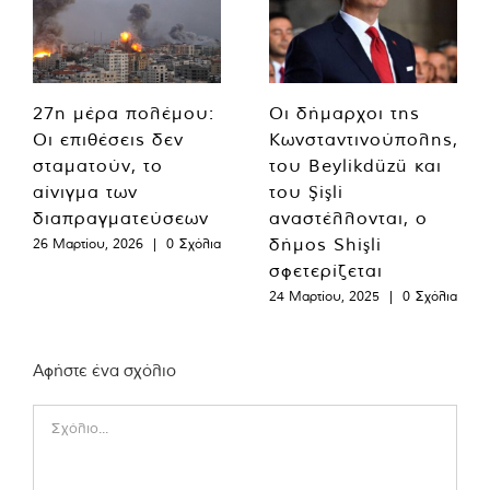
27η μέρα πολέμου:
Οι δήμαρχοι της
Οι επιθέσεις δεν
Κωνσταντινούπολης,
σταματούν, το
του Beylikdüzü και
αίνιγμα των
του Şişli
διαπραγματεύσεων
αναστέλλονται, ο
δήμος Shişli
26 Μαρτίου, 2026
|
0 Σχόλια
σφετερίζεται
24 Μαρτίου, 2025
|
0 Σχόλια
Αφήστε ένα σχόλιο
Comment