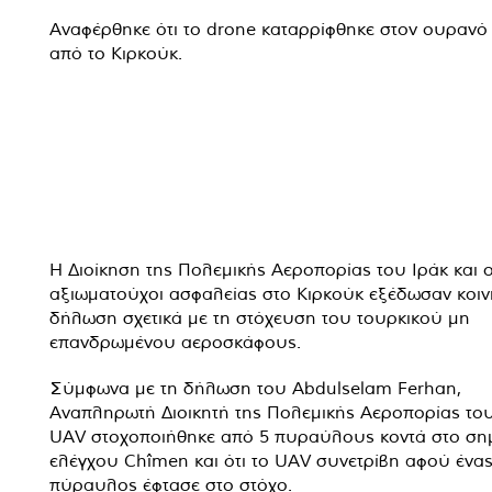
Αναφέρθηκε ότι το drone καταρρίφθηκε στον ουρανό
από το Κιρκούκ.
Η Διοίκηση της Πολεμικής Αεροπορίας του Ιράκ και ο
αξιωματούχοι ασφαλείας στο Κιρκούκ εξέδωσαν κοιν
δήλωση σχετικά με τη στόχευση του τουρκικού μη
επανδρωμένου αεροσκάφους.
Σύμφωνα με τη δήλωση του Abdulselam Ferhan,
Αναπληρωτή Διοικητή της Πολεμικής Αεροπορίας του
UAV στοχοποιήθηκε από 5 πυραύλους κοντά στο ση
ελέγχου Chîmen και ότι το UAV συνετρίβη αφού ένα
πύραυλος έφτασε στο στόχο.