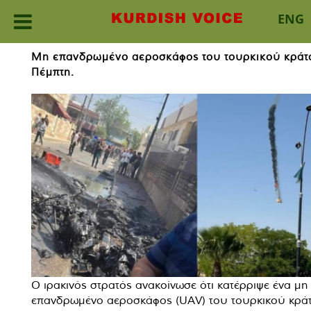
ENG
Skip
Μη επανδρωμένο αεροσκάφος του τουρκικού κράτο
to
Πέμπτη.
content
Ο ιρακινός στρατός ανακοίνωσε ότι κατέρριψε ένα μη
επανδρωμένο αεροσκάφος (UAV) του τουρκικού κρά