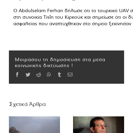
Ο Abdulselam Ferhan δήλωσε ότι το τουρκικό UAV σ
στη συνοικία Tisîn του Κιρκούκ και σημείωσε ότι οι δ
ασφαλείας που αναπτύχθηκαν στο σημείο ξεκίνησαν 
Μοιράσου τη δημοσίευση στα μέσα
κοινωνικής δικτύωσης !
Facebook
Twitter
Reddit
WhatsApp
Tumblr
Email
Σχετικά Άρθρα