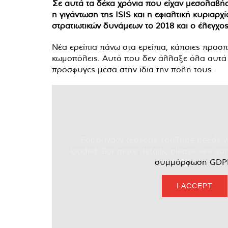
Σε αυτά τα δέκα χρόνια που είχαν μεσολαβήσ
η γιγάντωση της ISIS και η εφιαλτική κυρια
στρατιωτικών δυνάμεων το 2018 και ο έλεγχος
Νέα ερείπια πάνω στα ερείπια, κάποιες προσ
κωμοπόλεις. Αυτό που δεν άλλαξε όλα αυτά 
πρόσφυγες μέσα στην ίδια την πόλη τους.
For privacy reasons YouTube needs y
loaded. For more details, please see ou
συμμόρφωση GDP
I ACCEPT