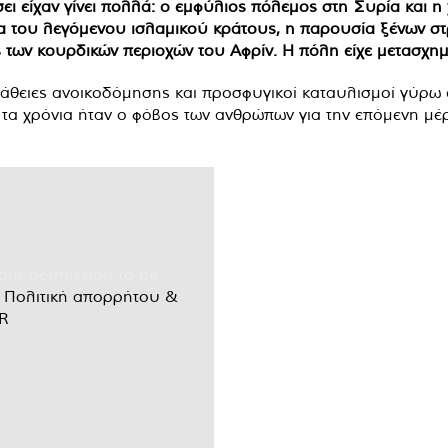
ει είχαν γίνει πολλά: ο εμφύλιος πόλεμος στη Συρία και η
ρχία του λεγόμενου ισλαμικού κράτους, η παρουσία ξένων σ
 των κουρδικών περιοχών του Αφρίν. Η πόλη είχε μετασχημα
πάθειες ανοικοδόμησης και προσφυγικοί καταυλισμοί γύρω α
τα χρόνια ήταν ο φόβος των ανθρώπων για την επόμενη μέρ
our permission to be
r
Πολιτική απορρήτου &
R
.