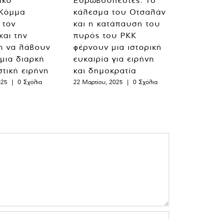
ικό
Ευρωβουλευτές: Το
 Κόμμα
κάλεσμα του Οτσαλάν
 τον
και η κατάπαυση του
και την
πυρός του PKK
η να λάβουν
φέρνουν μια ιστορική
 μια διαρκή
ευκαιρία για ειρήνη
στική ειρήνη
και δημοκρατία
025
|
0 Σχόλια
22 Μαρτίου, 2025
|
0 Σχόλια