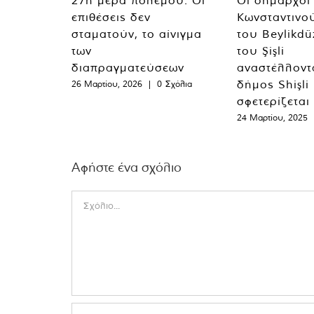
27η μέρα πολέμου: Οι
Οι δήμαρχοι
επιθέσεις δεν
Κωνσταντινο
σταματούν, το αίνιγμα
του Beylikdü
των
του Şişli
διαπραγματεύσεων
αναστέλλοντα
δήμος Shişli
26 Μαρτίου, 2026
|
0 Σχόλια
σφετερίζεται
24 Μαρτίου, 2025
Αφήστε ένα σχόλιο
Comment