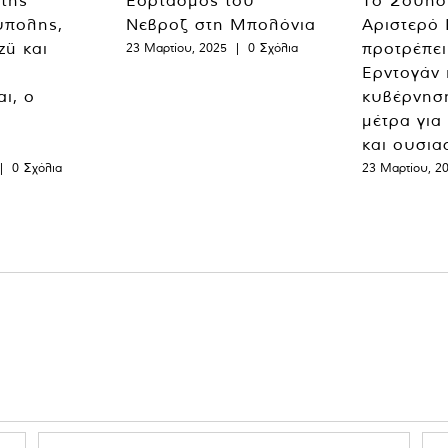
 της
Εορτασμός του
Το Σουηδ
ύπολης,
Νεβροζ στη Μπολόνια
Αριστερό
zü και
προτρέπει
23 Μαρτίου, 2025
|
0 Σχόλια
Ερντογάν 
ι, ο
κυβέρνησ
μέτρα για
και ουσια
|
0 Σχόλια
23 Μαρτίου, 2