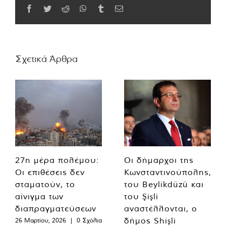
Facebook
Twitter
Reddit
WhatsApp
Tumblr
Email
Σχετικά Άρθρα
27η μέρα πολέμου:
Οι δήμαρχοι της
Οι επιθέσεις δεν
Κωνσταντινούπολης,
σταματούν, το
του Beylikdüzü και
αίνιγμα των
του Şişli
διαπραγματεύσεων
αναστέλλονται, ο
δήμος Shişli
26 Μαρτίου, 2026
|
0 Σχόλια