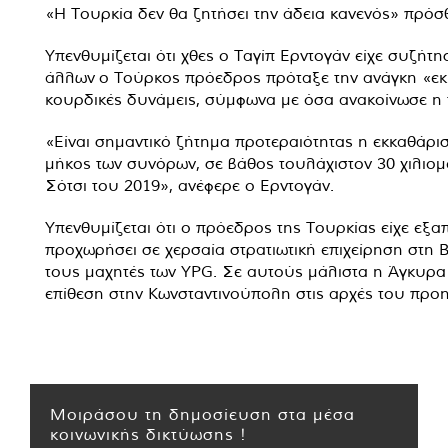
«Η Τουρκία δεν θα ζητήσει την άδεια κανενός» πρόσ
Υπενθυμίζεται ότι χθες ο Ταγίπ Ερντογάν είχε συζήτ
άλλων ο Τούρκος πρόεδρος πρόταξε την ανάγκη «εκκ
κουρδικές δυνάμεις, σύμφωνα με όσα ανακοίνωσε η 
«Είναι σημαντικό ζήτημα προτεραιότητας η εκκαθάρι
μήκος των συνόρων, σε βάθος τουλάχιστον 30 χιλιο
Σότσι του 2019», ανέφερε ο Ερντογάν.
Υπενθυμίζεται ότι ο πρόεδρος της Τουρκίας είχε εξα
προχωρήσει σε χερσαία στρατιωτική επιχείρηση στη
τους μαχητές των YPG. Σε αυτούς μάλιστα η Άγκυρα 
επίθεση στην Κωνσταντινούπολη στις αρχές του προ
Μοιράσου τη δημοσίευση στα μέσα
κοινωνικής δικτύωσης !