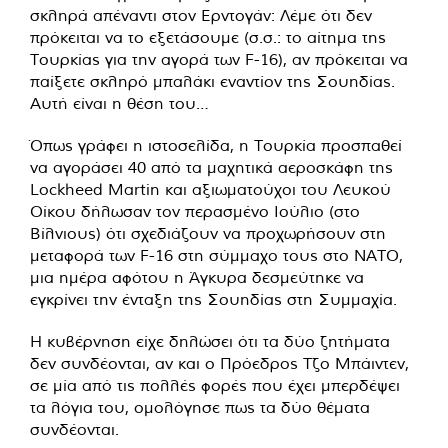
σκληρά απέναντι στον Ερντογάν: Λέμε ότι δεν
πρόκειται να το εξετάσουμε (σ.σ.: το αίτημα της
Τουρκίας για την αγορά των F-16), αν πρόκειται να
παίξετε σκληρό μπαλάκι εναντίον της Σουηδίας.
Αυτή είναι η θέση του…
Όπως γράφει η ιστοσελίδα, η Τουρκία προσπαθεί
να αγοράσει 40 από τα μαχητικά αεροσκάφη της
Lockheed Martin και αξιωματούχοι του Λευκού
Οίκου δήλωσαν τον περασμένο Ιούλιο (στο
Βίλνιους) ότι σχεδιάζουν να προχωρήσουν στη
μεταφορά των F-16 στη σύμμαχο τους στο ΝΑΤΟ,
μια ημέρα αφότου η Άγκυρα δεσμεύτηκε να
εγκρίνει την ένταξη της Σουηδίας στη Συμμαχία.
Η κυβέρνηση είχε δηλώσει ότι τα δύο ζητήματα
δεν συνδέονται, αν και ο Πρόεδρος Τζο Μπάιντεν,
σε μία από τις πολλές φορές που έχει μπερδέψει
τα λόγια του, ομολόγησε πως τα δύο θέματα
συνδέονται.