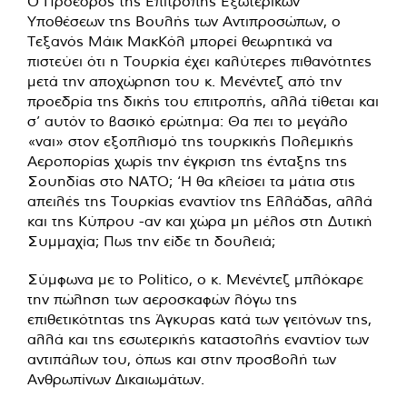
Ο Πρόεδρος της Επιτροπής Εξωτερικών
Υποθέσεων της Βουλής των Αντιπροσώπων, ο
Τεξανός Μάικ ΜακΚόλ μπορεί θεωρητικά να
πιστεύει ότι η Τουρκία έχει καλύτερες πιθανότητες
μετά την αποχώρηση του κ. Μενέντεζ από την
προεδρία της δικής του επιτροπής, αλλά τίθεται και
σ’ αυτόν το βασικό ερώτημα: Θα πει το μεγάλο
«ναι» στον εξοπλισμό της τουρκικής Πολεμικής
Αεροπορίας χωρίς την έγκριση της ένταξης της
Σουηδίας στο ΝΑΤΟ; ‘Η θα κλείσει τα μάτια στις
απειλές της Τουρκίας εναντίον της Ελλάδας, αλλά
και της Κύπρου -αν και χώρα μη μέλος στη Δυτική
Συμμαχία; Πως την είδε τη δουλειά;
Σύμφωνα με το Politico, ο κ. Μενέντεζ μπλόκαρε
την πώληση των αεροσκαφών λόγω της
επιθετικότητας της Άγκυρας κατά των γειτόνων της,
αλλά και της εσωτερικής καταστολής εναντίον των
αντιπάλων του, όπως και στην προσβολή των
Ανθρωπίνων Δικαιωμάτων.