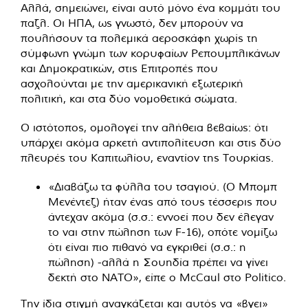
Αλλά, σημειώνει, είναι αυτό μόνο ένα κομμάτι του
παζλ. Οι ΗΠΑ, ως γνωστό, δεν μπορούν να
πουλήσουν τα πολεμικά αεροσκάφη χωρίς τη
σύμφωνη γνώμη των κορυφαίων Ρεπουμπλικάνων
και Δημοκρατικών, στις Επιτροπές που
ασχολούνται με την αμερικανική εξωτερική
πολιτική, και στα δύο νομοθετικά σώματα.
Ο ιστότοπος, ομολογεί την αλήθεια βεβαίως: ότι
υπάρχει ακόμα αρκετή αντιπολίτευση και στις δύο
πλευρές του Καπιτωλίου, εναντίον της Τουρκίας.
«Διαβάζω τα φύλλα του τσαγιού. (Ο Μπομπ
Μενέντεζ) ήταν ένας από τους τέσσερις που
άντεχαν ακόμα (σ.σ.: εννοεί που δεν έλεγαν
το ναι στην πώληση των F-16), οπότε νομίζω
ότι είναι πιο πιθανό να εγκριθεί (σ.σ.: η
πώληση) -αλλά η Σουηδία πρέπει να γίνει
δεκτή στο ΝΑΤΟ», είπε ο McCaul στο Politico.
Την ίδια στιγμή αναγκάζεται και αυτός να «βγει»