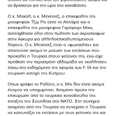
αν βρίσκεται για την ώρα στο καναβάτσο.
Ο κ. Μακόλ, ο κ. Μενέντεζ, ο επικεφαλής της
μειοψηφίας Τζιμ Ρις (από το Αϊντάχο) και ο
επικεφαλής της μειοψηφίας Γκρέγκορι Μικς,
αντιτάχθηκαν όλοι στην πώληση των αεροσκαφών
στην Άγκυρα για αλληλοεπικαλυπτόμενους
λόγους. Ο κ. Μενέντεζ ήταν ο «φωνακλάς» και
απαιτούσε ακόμα τη μείωση των εντάσεων που
προκαλεί η Τουρκία στους γείτονες της, ενώ είχε
πρόθεση την περασμένη εβδομάδα να «κολλήσει»
πάνω στο ενδεχόμενο της αγοράς των F-16 και την
τουρκική κατοχή της Κύπρου.
Όπως γράφει το Politico, ο κ. Μις δεν είναι ακόμα
έτοιμος να υποχωρήσει. Αναμένει πρώτα την
επικύρωση από το τουρκικό κοινοβούλιο της
ένταξης της Σουηδίας στο ΝΑΤΟ. Στη συνέχεα
αναμένει από την Τουρκία να συνεχίσει η Τουρκία
να κατευνάζει τις εντάσεις με τους γείτονές της και