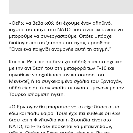
«Θέλω να βεβαιωθώ ότι έχουμε έναν αληθινό,
ισχυρό σύμμαχο στο ΝΑΤΟ που είναι εκεί, ώστε να
μπορούμε να συνεργαστούμε. Οπότε υπάρχει
διάλογος και συζήτηση που είχα», πρόσθεσε.
“Είναι ένα παιχνίδι αναμονής αυτή τη στιγμή.”
Και ο κ. Ρις είπε ότι δεν έχει αλλάξει τίποτα σχετικά
με την αντίθεσή του στη μεταφορά των F-16 και
αρνήθηκε να σχολιάσει την κατάσταση του
Μενέντεζ ή τα συγκεκριμένα σχόλια του Ερντογάν,
αλλά είπε ότι ήταν «πολύ απογοητευμένος» με τον
Τούρκο ισλαμιστή ηγέτη.
«Ο Ερντογάν θα μπορούσε να το είχε λύσει αυτό
εδώ και πολύ καιρό. Τους έχω πει ευθέως ότι έως
ότου και η Φινλανδία και η Σουηδία είναι στο
ΝΑΤΟ, τα F-16 δεν πρόκειται να μετακινηθούν,
τελεία. Οπότε το ξέρει αυτό», είπε ο κ. Ρις σε