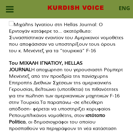
ENG
Skip
to
content
Του ΜΙΧΑΛΗ ΙΓΝΑΤΙΟΥ, HELLAS
JOURNAL
Η
αποχώρηση του γερουσιαστή Ρόμπερτ
Μενέντεζ από την προεδρία της πανίσχυρης
Επιτροπής Διεθνών Σχέσεων της αμερικανικής
Γερουσίας, βελτιώνει (υποτίθεται) τις πιθανότητες
για την πώληση των αμερικανικών μαχητικών F-16
στην Τουρκία.Τα παραπάνω -σε ελεύθερη
απόδοση- φέρεται να υποστηρίζει κορυφαίος
Ρεπουμπλικάνος νομοθέτης, στον
ιστότοπο
Politico
, οι δημοσιογράφοι του οποίου
προσπαθούν να περιγράψουν τη νέα κατάσταση