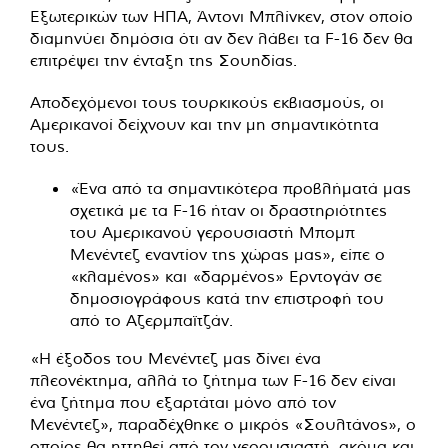
Εξωτερικών των ΗΠΑ, Άντονι Μπλίνκεν, στον οποίο
διαμηνύει δημόσια ότι αν δεν λάβει τα F-16 δεν θα
επιτρέψει την ένταξη της Σουηδίας.
Αποδεχόμενοι τους τουρκικούς εκβιασμούς, οι
Αμερικανοί δείχνουν και την μη σημαντικότητα
τους.
«Ένα από τα σημαντικότερα προβλήματά μας
σχετικά με τα F-16 ήταν οι δραστηριότητες
του Αμερικανού γερουσιαστή Μπομπ
Μενέντεζ εναντίον της χώρας μας», είπε ο
«κλαμένος» και «δαρμένος» Ερντογάν σε
δημοσιογράφους κατά την επιστροφή του
από το Αζερμπαϊτζάν.
«Η έξοδος του Μενέντεζ μας δίνει ένα
πλεονέκτημα, αλλά το ζήτημα των F-16 δεν είναι
ένα ζήτημα που εξαρτάται μόνο από τον
Μενέντεζ», παραδέχθηκε ο μικρός «Σουλτάνος», ο
οποίος θα ηττηθεί από τον γερουσιαστή, ακόμα και