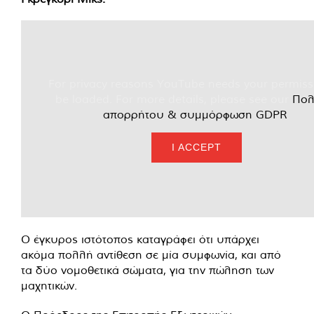
For privacy reasons YouTube needs your permiss
be loaded. For more details, please see our
Πολ
απορρήτου & συμμόρφωση GDPR
.
I ACCEPT
Ο έγκυρος ιστότοπος καταγράφει ότι υπάρχει
ακόμα πολλή αντίθεση σε μία συμφωνία, και από
τα δύο νομοθετικά σώματα, για την πώληση των
μαχητικών.