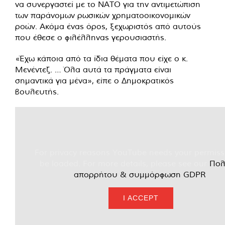
να συνεργαστεί με το ΝΑΤΟ για την αντιμετώπιση
των παράνομων ρωσικών χρηματοοικονομικών
ροών. Ακόμα ένας όρος, ξεχωριστός από αυτούς
που έθεσε ο φιλέλληνας γερουσιαστής.
«Έχω κάποια από τα ίδια θέματα που είχε ο κ.
Μενέντεζ. … Όλα αυτά τα πράγματα είναι
σημαντικά για μένα», είπε ο Δημοκρατικός
βουλευτής.
For privacy reasons YouTube needs your permiss
be loaded. For more details, please see our
Πολ
απορρήτου & συμμόρφωση GDPR
.
I ACCEPT