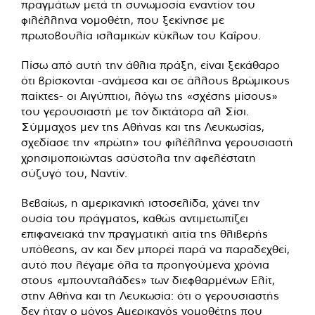
πραγμάτων μετά τη συνωμοσία εναντίον του
φιλέλληνα νομοθέτη, που ξεκίνησε με
πρωτοβουλία ισλαμικών κύκλων του Καΐρου.
Πίσω από αυτή την άθλια πράξη, είναι ξεκάθαρο
ότι βρίσκονται -ανάμεσα και σε άλλους βρώμικους
παίκτες- οι Αιγύπτιοι, λόγω της «σχέσης μίσους»
του γερουσιαστή με τον δικτάτορα αλ Σίσι.
Σύμμαχος μεν της Αθήνας και της Λευκωσίας,
σχεδίασε την «πρώτη» του φιλέλληνα γερουσιαστή
χρησιμοποιώντας ασύστολα την αφελέστατη
σύζυγό του, Ναντίν.
Βεβαίως, η αμερικανική ιστοσελίδα, χάνει την
ουσία του πράγματος, καθώς αντιμετωπίζει
επιφανειακά την πραγματική αιτία της θλιβερής
υπόθεσης, αν και δεν μπορεί παρά να παραδεχθεί,
αυτό που λέγαμε όλα τα προηγούμενα χρόνια
στους «μπουνταλάδες» των διεφθαρμένων Ελίτ,
στην Αθήνα και τη Λευκωσία: ότι ο γερουσιαστής
δεν ήταν ο μόνος Αμερικανός νομοθέτης που