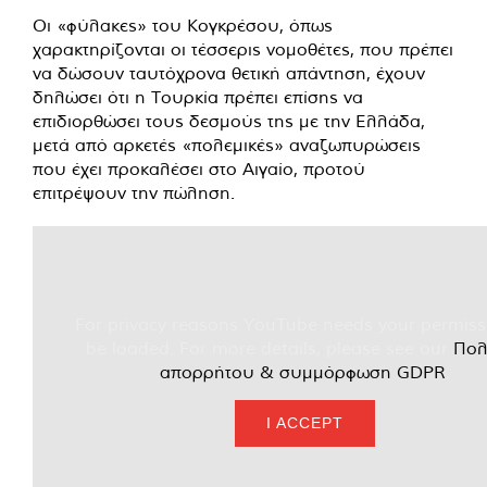
Οι «φύλακες» του Κογκρέσου, όπως
χαρακτηρίζονται οι τέσσερις νομοθέτες, που πρέπει
να δώσουν ταυτόχρονα θετική απάντηση, έχουν
δηλώσει ότι η Τουρκία πρέπει επίσης να
επιδιορθώσει τους δεσμούς της με την Ελλάδα,
μετά από αρκετές «πολεμικές» αναζωπυρώσεις
που έχει προκαλέσει στο Αιγαίο, προτού
επιτρέψουν την πώληση.
For privacy reasons YouTube needs your permiss
be loaded. For more details, please see our
Πολ
απορρήτου & συμμόρφωση GDPR
.
I ACCEPT