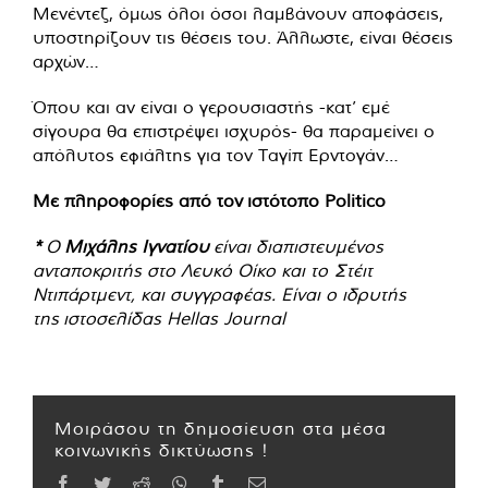
Μενέντεζ, όμως όλοι όσοι λαμβάνουν αποφάσεις,
υποστηρίζουν τις θέσεις του. Άλλωστε, είναι θέσεις
αρχών…
Όπου και αν είναι ο γερουσιαστής -κατ’ εμέ
σίγουρα θα επιστρέψει ισχυρός- θα παραμείνει ο
απόλυτος εφιάλτης για τον Ταγίπ Ερντογάν…
Με πληροφορίες από τον ιστότοπο Politico
*
Ο
Μιχάλης Ιγνατίου
είναι διαπιστευμένος
ανταποκριτής στο Λευκό Οίκο και το Στέιτ
Ντιπάρτμεντ, και συγγραφέας. Είναι ο ιδρυτής
της ιστοσελίδας Hellas Journal
Μοιράσου τη δημοσίευση στα μέσα
κοινωνικής δικτύωσης !
Facebook
Twitter
Reddit
WhatsApp
Tumblr
Email