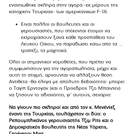
εναντιώθηκε σκληρά στην αγορά -εκ μέρους της
κατοχικής Τουρκίας- των αμερικανικών F-16.
Είναι πολλοί οι βουλευτές και οι
γερουσιαστές, που στέκονται έτοιμοι να
εκτροχιάσουν ξανά κάθε προσπάθεια του
Λευκού Οίκου, να παραδώσει κάτω από τα …
τραπέζι, τα μαχητικά.
Όλοι οι σημαντικοί νομοθέτες, που πρέπει να
συμφωνήσουν για την αγοραπωλησία, μέχρι και
αυτή τη στιγμή, αρνούνται να αλλάξουν θέση.
Αντίθετα -θα έλεγα με απόλυτη βεβαιότητα- μπορεί
ο Ταγίπ Ερντογάν (και ο Πρόεδρος Τζο Μπάιντεν)
να ζήσουν το αδιανόητο, γι’ αυτούς, σενάριο:
Να γίνουν πιο σκληροί και από τον κ. Μενέντεζ
έναντι της Τουρκίας, τουλάχιστον οι δύο: ο
Ρεπουμπλικάνος γερουσιαστής Τζιμ Ριτς και ο
Δημοκρατικός βουλευτής της Νέας Υόρκης,
Γκρέγκορι Μικς.