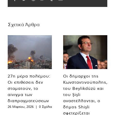
Σχετικά Άρθρα
27η μέρα πολέμου:
Οι δήμαρχοι της
Οι επιθέσεις δεν
Κωνσταντινούπολης,
σταματούν, το
του Beylikdüzü και
αίνιγμα των
του Şişli
διαπραγματεύσεων
αναστέλλονται, ο
δήμος Shişli
26 Μαρτίου, 2026
|
0 Σχόλια
σφετερίζεται