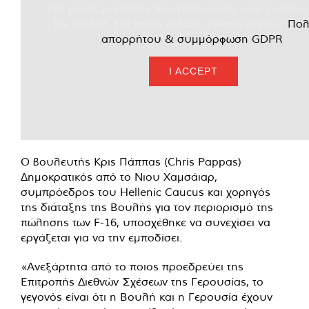
For privacy reasons YouTube needs your permiss
be loaded. For more details, please see our
Πολ
απορρήτου & συμμόρφωση GDPR
.
I ACCEPT
Ο βουλευτής Κρις Πάππας (Chris Pappas)
Δημοκρατικός από το Νιου Χαμσάιαρ,
συμπρόεδρος του Hellenic Caucus και χορηγός
της διάταξης της Βουλής για τον περιορισμό της
πώλησης των F-16, υποσχέθηκε να συνεχίσει να
εργάζεται για να την εμποδίσει.
«Ανεξάρτητα από το ποιος προεδρεύει της
Επιτροπής Διεθνών Σχέσεων της Γερουσίας, το
γεγονός είναι ότι η Βουλή και η Γερουσία έχουν