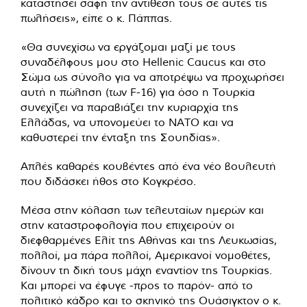
καταστήσει σαφή την αντίθεσή τους σε αυτές τις
πωλήσεις», είπε ο κ. Πάππας.
«Θα συνεχίσω να εργάζομαι μαζί με τους
συναδέλφους μου στο Hellenic Caucus και στο
Σώμα ως σύνολο για να αποτρέψω να προχωρήσει
αυτή η πώληση (των F-16) για όσο η Τουρκία
συνεχίζει να παραβιάζει την κυριαρχία της
Ελλάδας, να υπονομεύει το ΝΑΤΟ και να
καθυστερεί την ένταξη της Σουηδίας».
Απλές καθαρές κουβέντες από ένα νέο βουλευτή
που διδάσκει ήθος στο Κογκρέσο.
Μέσα στην κόλαση των τελευταίων ημερών και
στην καταστροφολογία που επιχειρούν οι
διεφθαρμένες Ελίτ της Αθήνας και της Λευκωσίας,
πολλοί, μα πάρα πολλοί, Αμερικανοί νομοθέτες,
δίνουν τη δική τους μάχη εναντίον της Τουρκίας.
Και μπορεί να έφυγε -προς το παρόν- από το
πολιτικό κάδρο και το σκηνικό της Ουάσιγκτον ο κ.