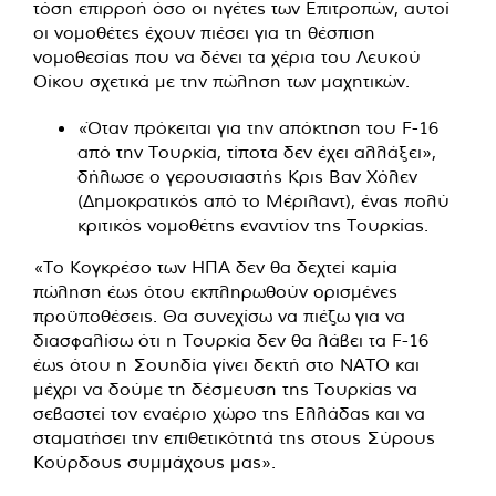
τόση επιρροή όσο οι ηγέτες των Επιτροπών, αυτοί
οι νομοθέτες έχουν πιέσει για τη θέσπιση
νομοθεσίας που να δένει τα χέρια του Λευκού
Οίκου σχετικά με την πώληση των μαχητικών.
«Όταν πρόκειται για την απόκτηση του F-16
από την Τουρκία, τίποτα δεν έχει αλλάξει»,
δήλωσε ο γερουσιαστής Κρις Βαν Χόλεν
(Δημοκρατικός από το Μέριλαντ), ένας πολύ
κριτικός νομοθέτης εναντίον της Τουρκίας.
«Το Κογκρέσο των ΗΠΑ δεν θα δεχτεί καμία
πώληση έως ότου εκπληρωθούν ορισμένες
προϋποθέσεις. Θα συνεχίσω να πιέζω για να
διασφαλίσω ότι η Τουρκία δεν θα λάβει τα F-16
έως ότου η Σουηδία γίνει δεκτή στο ΝΑΤΟ και
μέχρι να δούμε τη δέσμευση της Τουρκίας να
σεβαστεί τον εναέριο χώρο της Ελλάδας και να
σταματήσει την επιθετικότητά της στους Σύρους
Κούρδους συμμάχους μας».