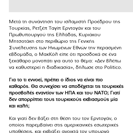
Μετά τη συνάντηση του ισλαμιστή Προέδρου της
Τουρκίας, Ρετζέπ Ταγίπ Ερντογάν και του
Πρωθυπουργού της Ελλάδας, Κυριάκου
Μητσοτάκη στο περιθώριο της Γενικής
Συνέλευσης των Ηνωμένων Εθνών την περασμένη
εβδομάδα, ο ΜακΚόλ είπε ότι προσδοκά σε ένα
ξεκάθαρο μονοπάτι για αυτό το θέμα: «Δεν βλέπω
να καθυστερεί η διαδικασία», δήλωσε στο Politico.
Για το τι εννοεί, πρέπει ο ίδιος να είναι πιο
καθαρός. Θα συνεχίσει να αποδέχεται τις τουρκικές
προσβολές εναντίον των ΗΠΑ και του ΝΑΤΟ; Γιατί
δεν απορρίπτει τους τουρκικούς εκβιασμούς μία
και καλή;
Και γιατί δεν βάζει στη θέση του τον Ερντογάν, ο
οποίος παρεμβαίνει στις αμερικανικές εσωτερικές
υποθέσεις, και εκβιάζει ανοικτά τον υπουργό