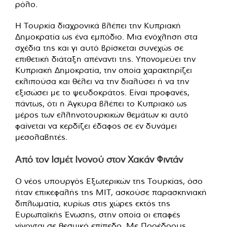
ρόλο.
Η Τουρκία διαχρονικά βλέπει την Κυπριακή
Δημοκρατία ως ένα εμπόδιο. Μια ενόχληση στα
σχέδια της και γι αυτό βρίσκεται συνεχώς σε
επιθετική διάταξη απέναντι της. Υπονομεύει την
Κυπριακή Δημοκρατία, την οποία χαρακτηρίζει
εκλιπούσα και θέλει να την διαλύσει ή να την
εξισώσει με το ψευδοκράτος. Είναι προφανές,
πάντως, ότι η Άγκυρα βλέπει το Κυπριακό ως
μέρος των ελληνοτουρκικών θεμάτων κι αυτό
φαίνεται να κερδίζει έδαφος σε εν δυνάμει
μεσολαβητές.
Από τον Ισμέτ Ινονού στον Χακάν Φιντάν
Ο νέος υπουργός Εξωτερικών της Τουρκίας, όσο
ήταν επικεφαλής της ΜΙΤ, ασκούσε παρασκηνιακή
διπλωματία, κυρίως στις χώρες εκτός της
Ευρωπαϊκής Ένωσης, στην οποία οι επαφές
γίνονται σε θεσμικό επίπεδο. Με Προέδρους,