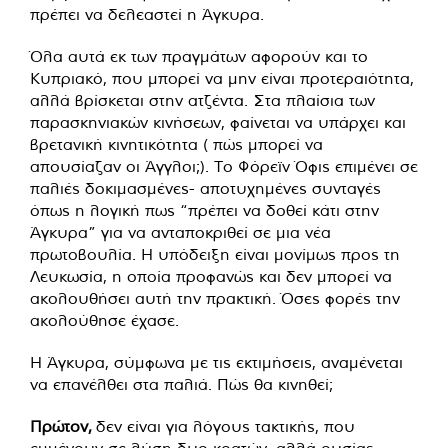
πρέπει να δελεαστεί η Άγκυρα.
Όλα αυτά εκ των πραγμάτων αφορούν και το
Κυπριακό, που μπορεί να μην είναι προτεραιότητα,
αλλά βρίσκεται στην ατζέντα. Στα πλαίσια των
παρασκηνιακών κινήσεων, φαίνεται να υπάρχει και
βρετανική κινητικότητα ( πώς μπορεί να
απουσίαζαν οι Άγγλοι;). Το Φόρεϊν Όφις επιμένει σε
παλιές δοκιμασμένες- αποτυχημένες συνταγές
όπως η λογική πως “πρέπει να δοθεί κάτι στην
Άγκυρα” για να ανταποκριθεί σε μια νέα
πρωτοβουλία. Η υπόδειξη είναι μονίμως προς τη
Λευκωσία, η οποία προφανώς και δεν μπορεί να
ακολουθήσει αυτή την πρακτική. Όσες φορές την
ακολούθησε έχασε.
Η Άγκυρα, σύμφωνα με τις εκτιμήσεις, αναμένεται
να επανέλθει στα παλιά. Πώς θα κινηθεί;
Πρώτον,
δεν είναι για λόγους τακτικής, που
εμμένουν σε λύση δυο κρατών, αλλά ουσίας.