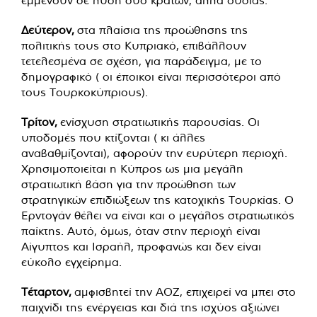
Δεύτερον,
στα πλαίσια της προώθησης της
πολιτικής τους στο Κυπριακό, επιβάλλουν
τετελεσμένα σε σχέση, για παράδειγμα, με το
δημογραφικό ( οι έποικοι είναι περισσότεροι από
τους Τουρκοκύπριους).
Τρίτον,
ενίσχυση στρατιωτικής παρουσίας. Οι
υποδομές που κτίζονται ( κι άλλες
αναβαθμίζονται), αφορούν την ευρύτερη περιοχή.
Χρησιμοποιείται η Κύπρος ως μια μεγάλη
στρατιωτική βάση για την προώθηση των
στρατηγικών επιδιώξεων της κατοχικής Τουρκίας. Ο
Ερντογάν θέλει να είναι και ο μεγάλος στρατιωτικός
παίκτης. Αυτό, όμως, όταν στην περιοχή είναι
Αίγυπτος και Ισραήλ, προφανώς και δεν είναι
εύκολο εγχείρημα.
Τέταρτον,
αμφισβητεί την ΑΟΖ, επιχειρεί να μπει στο
παιχνίδι της ενέργειας και διά της ισχύος αξιώνει