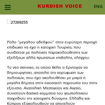
ENG
Skip
to
content
Ρόλο “μεγάλου αδελφού” στην ευρύτερη περιοχή
επιδιώκει να έχει η κατοχική Τουρκία, που
συνδέεται με πολιτικές παρακολούθησης των
εξελίξεων αλλά πρωτίστως επιβολής, ελέγχου.
Το νέο σκηνικό, το οποίο θέλει ο Ερντογάν να
δημιουργήσει, αποτελεί την κορύφωση των
πολιτικών, που έχει ακολουθήσει με μικρά ή
μεγάλα βήματα στην εικοσαετή παρουσία του στην
εξουσία. Ανατολική Μεσόγειος και Αιγαίο,
συνιστούν βασικά κομμάτια του γεωπολιτικού
παιχνιδιού της κατοχικής δύναμης. Ελλάδα και
Κύπρος εξακολουθούν να αποτελούν