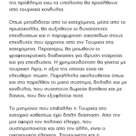
της πρόβλημα ενώ τα υπόλοιπα θα προέλθουν
από τουρκικά κονδύλια.
Όπως μεταδίδεται από τα κατεχόμενα, μέσα από το
πρωτόκολλο, θα αυξηθούν οι δυνατότητες
επενδύσεων και η παραχώρηση οικοπέδων στους
επενδυτές που έρχονται από την Τουρκία στα
κατεχόμενα. Περαιτέρω, θα μειωθούν οι
γραφειοκρατικές διαδικασίες για ίδρυση εταιρείας
και για επενδύσεις. Η χρηματοδότηση θα γίνεται με
τουρκική λίρα, η αξία της οποίας είναι σε
ελεύθερη πτώση. Παράλληλα ακολουθείται όπως
και στο παρελθόν το μικτό σύστημα, δηλαδή και με
κονδύλια, που συνιστούν δωρεάν βοήθεια και με
δάνειο, που δεν εξοφλείται ποτέ.
Το μνημόνιο που επιβάλλει η Τουρκία στο
κατοχικό καθεστώς έχει διπλή διάσταση. Από την
μια αφορά τον πολιτικό έλεγχο, που
αυστηροποιείται και από την άλλη, είναι ο
οικονομικός έλεγχος. Σημειώνεται και η