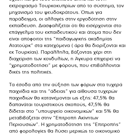
εκτροχιασμό Τουρκοκυπρίων από το σύστημα, τον
μηχανισμό του ψευδοκράτους. Όπως για
παράδειγμα, οι αλλαγές στην εργοδότηση στην
εκπαίδευση. Διασφαλίζεται ότι θα εισέρχονται στο
επάγγελμα του εκπαιδευτικού και άτομα που δεν
είναι απόφοιτοι της “παιδαγωγικής ακαδημίας
Ατατούρκ” στα κατεχόμενα ( άρα θα διορίζονται και
εκ Τουρκίας). Παράλληλα, βάζοντας χέρι στη
διαχείριση των κονδυλίων, η Άγκυρα επιχειρεί να
“χρηματοδοτήσει” με φόρους, που επιβάλλονται
δικές της πολιτικές.
Τα έσοδα από την αύξηση των φόρων στα τυχερά
παιχνίδια και της “άδειας” για αίθουσα τυχερών
παιχνιδιών θα κατανέμονται ως εξής: 47,5% θα
δαπανάται τουριστικούς σκοπούς, 47,5% θα
δίδεται στο “υπουργείο οικονομικών” και 5% θα
μεταβιβάζεται στην “Επιτροπή Ακίνητων
Περιουσιών”. Η χρηματοδότηση της “Επιτροπής”
από φορολογίες θα λύσει μερικώς το οικονομικό