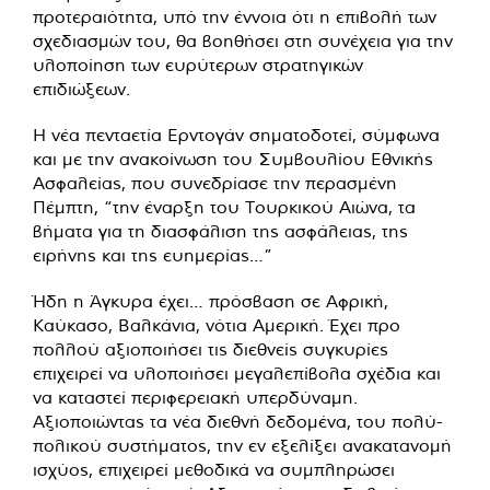
προτεραιότητα, υπό την έννοια ότι η επιβολή των
σχεδιασμών του, θα βοηθήσει στη συνέχεια για την
υλοποίηση των ευρύτερων στρατηγικών
επιδιώξεων.
Η νέα πενταετία Ερντογάν σηματοδοτεί, σύμφωνα
και με την ανακοίνωση του Συμβουλίου Εθνικής
Ασφαλείας, που συνεδρίασε την περασμένη
Πέμπτη, “την έναρξη του Τουρκικού Αιώνα, τα
βήματα για τη διασφάλιση της ασφάλειας, της
ειρήνης και της ευημερίας…”
Ήδη η Άγκυρα έχει… πρόσβαση σε Αφρική,
Καύκασο, Βαλκάνια, νότια Αμερική. Έχει προ
πολλού αξιοποιήσει τις διεθνείς συγκυρίες
επιχειρεί να υλοποιήσει μεγαλεπίβολα σχέδια και
να καταστεί περιφερειακή υπερδύναμη.
Αξιοποιώντας τα νέα διεθνή δεδομένα, του πολύ-
πολικού συστήματος, την εν εξελίξει ανακατανομή
ισχύος, επιχειρεί μεθοδικά να συμπληρώσει