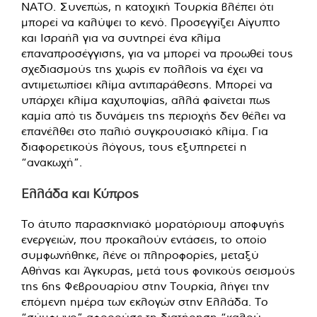
ΝΑΤΟ. Συνεπώς, η κατοχική Τουρκία βλέπει ότι
μπορεί να καλύψει το κενό. Προσεγγίζει Αίγυπτο
και Ισραήλ για να συντηρεί ένα κλίμα
επαναπροσέγγισης, για να μπορεί να προωθεί τους
σχεδιασμούς της χωρίς εν πολλοίς να έχει να
αντιμετωπίσει κλίμα αντιπαράθεσης. Μπορεί να
υπάρχει κλίμα καχυποψίας, αλλά φαίνεται πως
καμία από τις δυνάμεις της περιοχής δεν θέλει να
επανέλθει στο παλιό συγκρουσιακό κλίμα. Για
διαφορετικούς λόγους, τους εξυπηρετεί η
“ανακωχή”.
Ελλάδα και Κύπρος
Το άτυπο παρασκηνιακό μορατόριουμ αποφυγής
ενεργειών, που προκαλούν εντάσεις, το οποίο
συμφωνήθηκε, λένε οι πληροφορίες, μεταξύ
Αθήνας και Άγκυρας, μετά τους φονικούς σεισμούς
της 6ης Φεβρουαρίου στην Τουρκία, λήγει την
επόμενη ημέρα των εκλογών στην Ελλάδα. Το
“σύμφωνο” αφορούσε τη διατήρηση “καλού