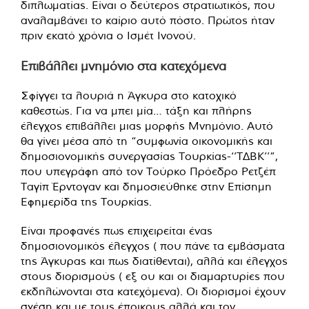
διπλωματίας. Είναι ο δεύτερος στρατιωτικός, που
αναλαμβάνει το καίριο αυτό πόστο. Πρώτος ήταν
πριν εκατό χρόνια ο Ισμέτ Ινονού.
Επιβάλλει μνημόνιο στα κατεχόμενα
Σφίγγει τα λουριά η Άγκυρα στο κατοχικό
καθεστώς. Για να μπει μία… τάξη και πλήρης
έλεγχος επιβάλλει μιας μορφής Μνημόνιο. Αυτό
θα γίνει μέσα από τη “συμφωνία οικονομικής και
δημοσιονομικής συνεργασίας Τουρκίας-‘’ΤΔΒΚ’’”,
που υπεγράφη από τον Τούρκο Πρόεδρο Ρετζέπ
Ταγίπ Έρντογαν και δημοσιεύθηκε στην Επίσημη
Εφημερίδα της Τουρκίας.
Είναι προφανές πως επιχειρείται ένας
δημοσιονομικός έλεγχος ( που πάνε τα εμβάσματα
της Άγκυρας και πως διατίθενται), αλλά και έλεγχος
στους διορισμούς ( εξ ου και οι διαμαρτυρίες που
εκδηλώνονται στα κατεχόμενα). Οι διορισμοί έχουν
σχέση και με τους έποικους αλλά και τον…