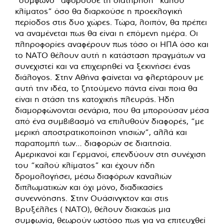
κλίματος” όσο θα διαρκούσε η προεκλογική
περίοδος στις δυο χώρες. Τώρα, λοιπόν, θα πρέπει
να αναμένεται πως θα είναι η επόμενη ημέρα. Οι
πληροφορίες αναφέρουν πως τόσο οι ΗΠΑ όσο και
το ΝΑΤΟ θέλουν αυτή η κατάσταση πραγμάτων να
συνεχιστεί και να επιχειρηθεί να ξεκινήσει ένας
διάλογος. Στην Αθήνα φαίνεται να φλερτάρουν με
αυτή την ιδέα, το ζητούμενο πάντα είναι ποια θα
είναι η στάση της κατοχικής πλευράς. Ήδη
διαμορφώνονται σενάρια, που θα μπορούσαν μέσα
από ένα συμβιβασμό να επιλυθούν διαφορές, “με
μερική αποστρατικοποίηση νησιών”, αλλά και
παραπομπή των… διαφορών σε διαιτησία.
Αμερικανοί και Γερμανοί, επενδύουν στη συνέχιση
του “καλού κλίματος” και έχουν ήδη
δρομολογήσει, μέσω διαφόρων καναλιών
διπλωματικών και όχι μόνο, διαδικασίες
συνεννόησης. Στην Ουάσινγκτον και στις
Βρυξέλλες ( ΝΑΤΟ), θέλουν διακαώς μια
συμφωνία, θεωρούν ωστόσο πως για να επιτευχθεί