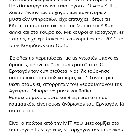
Πρωθυπουργούς και υπουργούς. Ο νέος ΥΠΕΞ,
Χακάν Φιντάν, ως αρχηγός των πανίσχυρων
μυστικών υπηρεσιών, είχε επιτυχίες- όπως τις
βλέπει η τουρκική σκοπιά- σε Συρία και Λιβύη
αλλά και στο κουρδικό. Με κουρδική καταγωγή, εκ
πατρός, είχε εμπλακεί στις συνομιλίες του 2011 με
τους Κούρδους στο Όσλο.
Σε όλες τις περιπτώσεις, με τις γνωστές υπόγειες
δράσεις, άφηνε τα “αποτυπώματα” του. Ο
Ερντογάν τον εμπιστεύεται γιατί λειτούργησε
αστραπιαία στο πραξικόπημα, κερδίζοντας μια
θέση στους εξ απορρήτων του νεοσουλτάνου της
Άγκυρας. Μπορεί να μην είναι βαθιά
θρησκευόμενος, ούτε και θεωρείται σκληρά
κομματικός, είναι όμως άνθρωπος του Ερντογάν. Κι
αυτό μετρά.
Είναι ο πρώτος από την ΜΙΤ που μετακομίζει στο
υπουργείο Εξωτερικών, ως αρχηγός της τουρκικής