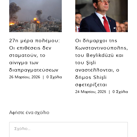
27η μέρα πολέμου:
Οι δήμαρχοι της
Οι επιθέσεις δεν
Κωνσταντινούπολης,
σταματούν, το
του Beylikdüzü και
αίνιγμα των
του Şişli
διαπραγματεύσεων
αναστέλλονται, ο
δήμος Shişli
26 Μαρτίου, 2026
|
0 Σχόλια
σφετερίζεται
24 Μαρτίου, 2025
|
0 Σχόλια
Αφήστε ένα σχόλιο
Comment