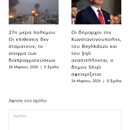
27η μέρα πολέμου:
Οι δήμαρχοι της
Οι επιθέσεις δεν
Κωνσταντινούπολης,
σταματούν, το
του Beylikdüzü και
αίνιγμα των
του Şişli
διαπραγματεύσεων
αναστέλλονται, ο
δήμος Shişli
26 Μαρτίου, 2026
|
0 Σχόλια
σφετερίζεται
24 Μαρτίου, 2025
|
0 Σχόλια
Αφήστε ένα σχόλιο
Comment