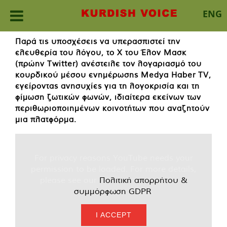
ENG
Skip
Παρά τις υποσχέσεις να υπερασπιστεί την
to
ελευθερία του λόγου, το X του Έλον Μασκ
content
(πρώην Twitter) ανέστειλε τον λογαριασμό του
κουρδικού μέσου ενημέρωσης Medya Haber TV,
εγείροντας ανησυχίες για τη λογοκρισία και τη
φίμωση ζωτικών φωνών, ιδιαίτερα εκείνων των
περιθωριοποιημένων κοινοτήτων που αναζητούν
μια πλατφόρμα.
For privacy reasons YouTube needs your
permission to be loaded. For more details,
please see our
Πολιτική απορρήτου &
συμμόρφωση GDPR
.
I ACCEPT