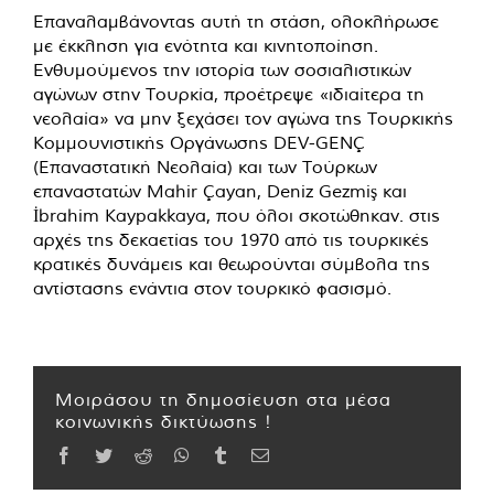
Επαναλαμβάνοντας αυτή τη στάση, ολοκλήρωσε
με έκκληση για ενότητα και κινητοποίηση.
Ενθυμούμενος την ιστορία των σοσιαλιστικών
αγώνων στην Τουρκία, προέτρεψε «ιδιαίτερα τη
νεολαία» να μην ξεχάσει τον αγώνα της Τουρκικής
Κομμουνιστικής Οργάνωσης DEV-GENÇ
(Επαναστατική Νεολαία) και των Τούρκων
επαναστατών Mahir Çayan, Deniz Gezmiş και
İbrahim Kaypakkaya, που όλοι σκοτώθηκαν. στις
αρχές της δεκαετίας του 1970 από τις τουρκικές
κρατικές δυνάμεις και θεωρούνται σύμβολα της
αντίστασης ενάντια στον τουρκικό φασισμό.
Μοιράσου τη δημοσίευση στα μέσα
κοινωνικής δικτύωσης !
Facebook
Twitter
Reddit
WhatsApp
Tumblr
Email