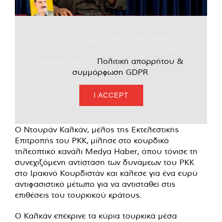
For privacy reasons YouTube needs your
permission to be loaded. For more details,
please see our
Πολιτική απορρήτου &
συμμόρφωση GDPR
.
I ACCEPT
Ο Ντουράν Καλκάν, μέλος της Εκτελεστικής
Επιτροπής του PKK, μίλησε στο κουρδικό
τηλεοπτικό κανάλι Medya Haber, όπου τόνισε τη
συνεχιζόμενη αντίσταση των δυνάμεων του PKK
στο Ιρακινό Κουρδιστάν και κάλεσε για ένα ευρύ
αντιφασιστικό μέτωπο για να αντισταθεί στις
επιθέσεις του τουρκικού κράτους.
Ο Καλκάν επέκρινε τα κύρια τουρκικά μέσα