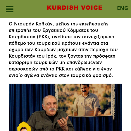
ENG
Skip
Ο Ντουράν Καλκάν, μέλος της εκτελεστικής
to
επιτροπής του Εργατικού Κόμματος του
content
Κουρδιστάν (PKK), ανέλυσε τον συνεχιζόμενο
πόλεμο του τουρκικού κράτους ενάντια στα
οχυρά των Κούρδων μαχητών στην περιοχή του
Κουρδιστάν του Ιράκ, τονίζοντας την πρόσφατη
κατάρριψη τουρκικών μη επανδρωμένων
αεροσκαφών από το PKK και κάλεσε για έναν
ενιαίο αγώνα ενάντια στον τουρκικό φασισμό.