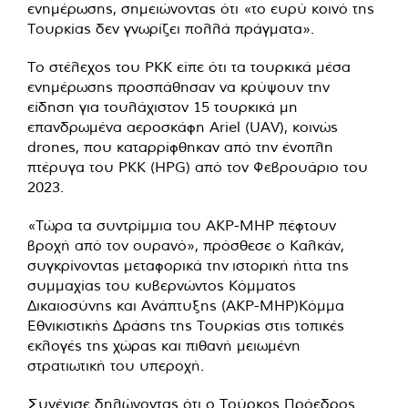
ενημέρωσης, σημειώνοντας ότι «το ευρύ κοινό της
Τουρκίας δεν γνωρίζει πολλά πράγματα».
Το στέλεχος του PKK είπε ότι τα τουρκικά μέσα
ενημέρωσης προσπάθησαν να κρύψουν την
είδηση ​​για τουλάχιστον 15 τουρκικά μη
επανδρωμένα αεροσκάφη Ariel (UAV), κοινώς
drones, που καταρρίφθηκαν από την ένοπλη
πτέρυγα του PKK (HPG) από τον Φεβρουάριο του
2023.
«Τώρα τα συντρίμμια του AKP-MHP πέφτουν
βροχή από τον ουρανό», πρόσθεσε ο Καλκάν,
συγκρίνοντας μεταφορικά την ιστορική ήττα της
συμμαχίας του κυβερνώντος Κόμματος
Δικαιοσύνης και Ανάπτυξης (AKP-MHP)Κόμμα
Εθνικιστικής Δράσης της Τουρκίας στις τοπικές
εκλογές της χώρας και πιθανή μειωμένη
στρατιωτική του υπεροχή.
Συνέχισε δηλώνοντας ότι ο Τούρκος Πρόεδρος