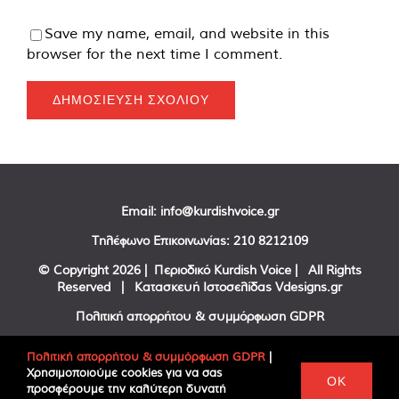
Save my name, email, and website in this
browser for the next time I comment.
Email:
info@kurdishvoice.gr
Τηλέφωνο Επικοινωνίας:
210 8212109
© Copyright
2026 | Περιοδικό Kurdish Voice | All Rights
Reserved | Κατασκευή Ιστοσελίδας
Vdesigns.gr
Πολιτική απορρήτου & συμμόρφωση GDPR
Πολιτική απορρήτου & συμμόρφωση GDPR
|
Χρησιμοποιούμε cookies για να σας
Facebook
Twitter
YouTube
OK
προσφέρουμε την καλύτερη δυνατή