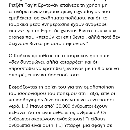
Ρετζέπ Ταγίπ Ερντογάν επαίνεσε τη χρήση μη
επανδρωμένων αεροσκαφών, τεχνολογίας που
εμπλέκεται σε εγκλήματα πολέμου, και ότι τα
τουρκικά μέσα ενημέρωσης έχουν αναφερθεί
εκτενώς για το θέμα, δείχνοντας βίντεο αυτών των
drones που «πετούν και επιτίθενται, αλλά ποτέ δεν
δείχνουν βίντεο με αυτά πέφτοντας.”
Ο Καλκάν πρόσθεσε ότι ο τουρκικός φασισμός
«δεν δυναμώνει, αλλά καταρρέει» και ότι
«προσπαθεί να κρατηθεί ζωντανός με τη βία και να
αποτρέψει την κατάρρευσή του».
Εκφράζοντας τη φρίκη του για την ομαλοποίηση
του ισολογισμού του πολέμου στη Γάζα, είπε ότι
«ο ισολογισμός δίνεται σαν να πίνεις ένα ποτήρι
νερό. […] [πάνω από] 30.000 άνθρωποι έχουν
πεθάνει. Αυτοί είναι άνθρωποι, άνθρωποι! Οι
άνθρωποι σκοτώνουν ανθρώπους! Τι είδους
ανθρωπιά είναι αυτή; […] Υπάρχει μια σφαγή σε