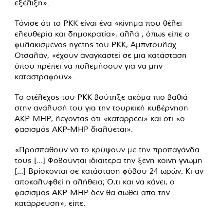
εξέλιξη».
Τόνισε ότι το PKK είναι ένα «κίνημα που θέλει
ελευθερία και δημοκρατία», αλλά , όπως είπε ο
φυλακισμένος ηγέτης του PKK, Αμπντουλάχ
Οτσαλάν, «έχουν αναγκαστεί σε μια κατάσταση
όπου πρέπει να πολεμήσουν για να μην
καταστραφούν».
Το στέλεχος του PKK βούτηξε ακόμα πιο βαθιά
στην ανάλυσή του για την τουρκική κυβέρνηση
ΑΚΡ-ΜΗΡ, λέγοντας ότι «καταρρέει» και ότι «ο
φασισμός ΑΚΡ-ΜΗΡ διαλύεται».
«Προσπαθούν να το κρύψουν με την προπαγάνδα
τους […] Φοβούνται ιδιαίτερα την ξένη κοινή γνώμη
[…] Βρίσκονται σε κατάσταση φόβου 24 ωρών. Κι αν
αποκαλυφθεί η αλήθεια; Ό,τι και να κάνει, ο
φασισμός AKP-MHP δεν θα σωθεί από την
κατάρρευση», είπε.