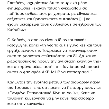
Επιπλέον, ισχυρίστηκε ότι τα τουρκικά μέσα
ενημέρωσης «έκαναν πλύση εγκεφάλου σε
πολλούς ανθρώπους με χρήματα, με εθνικιστικές,
σεξιστικές και θρησκευτικές αυταπάτες […] και
έχουν μετατρέψει τους ανθρώπους σε εχθρούς των
Κούρδων».
Ο Καλκάν, ο οποίος είναι ο ίδιος τουρκικής
καταγωγής, καλεί «τη νεολαία, τις γυναίκες και τους
εργαζόμενους της Τουρκίας» να «αναγνωρίσουν
αυτή τη φασιστική επιθετικότητα και δίωξη και να
ριζοσπαστικοποιήσουν την αντίσταση εναντίον της»
και ότι «μόνο μέσω αυτής της [αντίστασης] μπορεί
αυτός ο φασισμός AKP-MHP να καταστραφεί.”
Καλώντας την ενότητα μεταξύ των διαφόρων λαών
της Τουρκίας, είπε ότι πρέπει να λειτουργήσουν ως
«Ενωμένο Επαναστατικό Κίνημα Λαών», ώστε «η
τουρκική κυβέρνηση να μην κάνει περισσότερο
κακό στην κοινωνία».