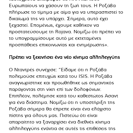
Ευρωπαίους να χάσουν τη ζωή τους. Η Ροζάβα
πλήρωσε το τίμημα με αίμα για να υπερασπιστεί το
δικαίωμά της να υπάρχει. Σήμερα, αυτό έχει
ξεχαστεί. Επομένως, έχουμε καθήκον να
προστατεύσουμε τη Rojava. Νομίζω ότι πρέπει να
το υπογραμμίσουμε αυτό με εκτεταμένες
προσπάθειες επικοινωνίας και ενημέρωσης».
Πρέπει να ξεκινήσει ένα νέο κίνημα αλληλεγγύης
Ο Νταντρές συνέχισε: “Είδαμε ότι η Ροζάβα
πολεμούσε επιτυχώς κατά του ISIS. Η Ροζάβα
αναγνωρίστηκε και προωθήθηκε ως σημαντικός
παράγοντας στη νίκη επί των δολοφόνων.
Επιπλέον, πολέμησε κατά του καθεστώτος Άσαντ
για ένα διάστημα. Νομίζω ότι η υποστήριξη της
Ροζάβα σήμερα θα έπρεπε είναι ένα ελάχιστο
πίστης για όλους μας. Πιστεύω ότι είναι
απαραίτητο να ξαναρχίσει ένα διεθνές κίνημα
αλληλεγγύης ενάντια σε αυτές τις επιθέσεις της