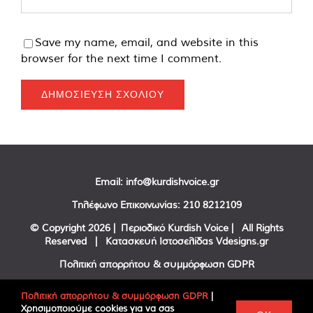
Save my name, email, and website in this
browser for the next time I comment.
Email:
info@kurdishvoice.gr
Τηλέφωνο Επικοινωνίας:
210 8212109
© Copyright
2026 | Περιοδικό Kurdish Voice | All Rights
Reserved | Κατασκευή Ιστοσελίδας
Vdesigns.gr
Πολιτική απορρήτου & συμμόρφωση GDPR
Πολιτική απορρήτου & συμμόρφωση GDPR
|
Χρησιμοποιούμε cookies για να σας
Facebook
Twitter
YouTube