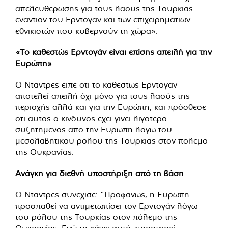
απελευθέρωσης για τους λαούς της Τουρκίας
εναντίον του Ερντογάν και των επιχειρηματιών
εθνικιστών που κυβερνούν τη χώρα».
«Το καθεστώς Ερντογάν είναι επίσης απειλή για την
Ευρώπη»
Ο Νταντρές είπε ότι το καθεστώς Ερντογάν
αποτελεί απειλή όχι μόνο για τους λαούς της
περιοχής αλλά και για την Ευρώπη, και πρόσθεσε
ότι αυτός ο κίνδυνος έχει γίνει λιγότερο
συζητημένος από την Ευρώπη λόγω του
μεσολαβητικού ρόλου της Τουρκίας στον πόλεμο
της Ουκρανίας.
Ανάγκη για διεθνή υποστήριξη από τη βάση
Ο Νταντρές συνέχισε: “Προφανώς, η Ευρώπη
προσπαθεί να αντιμετωπίσει τον Ερντογάν λόγω
του ρόλου της Τουρκίας στον πόλεμο της
Ουκρανίας. Ενώ το κάνει αυτό, παρατηρεί