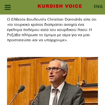
ENG
Skip
Ο Ελβετός βουλευτής Christian Danndrès είπε ότι
to
«το τουρκικό κράτος διαπράττει ανοιχτά ένα
content
έγκλημα πολέμου κατά του κουρδικού λαού. Η
Ροζάβα πλήρωσε το τίμημα με αίμα για να μας
προστατεύσει και να υπάρχουμε».