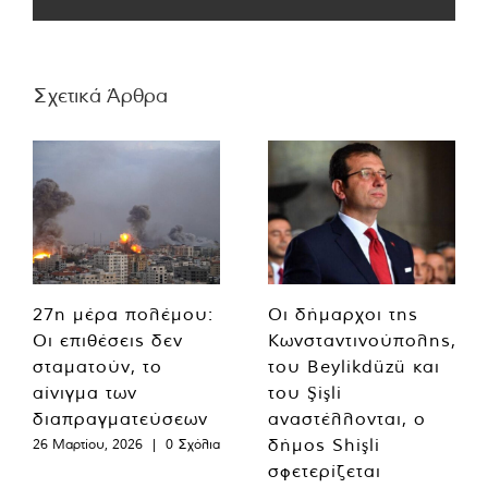
Σχετικά Άρθρα
27η μέρα πολέμου:
Οι δήμαρχοι της
Οι επιθέσεις δεν
Κωνσταντινούπολης,
σταματούν, το
του Beylikdüzü και
αίνιγμα των
του Şişli
διαπραγματεύσεων
αναστέλλονται, ο
δήμος Shişli
26 Μαρτίου, 2026
|
0 Σχόλια
σφετερίζεται