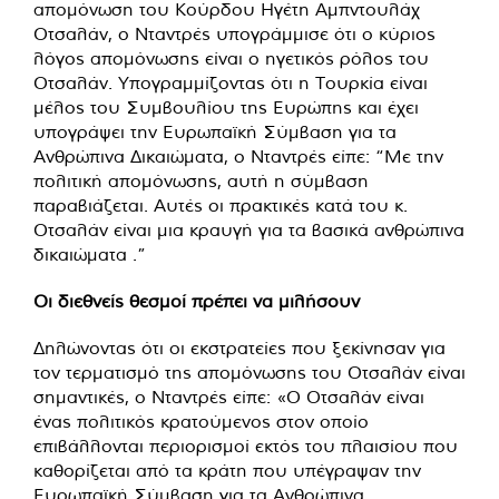
απομόνωση του Κούρδου Ηγέτη Αμπντουλάχ
Οτσαλάν, ο Νταντρές υπογράμμισε ότι ο κύριος
λόγος απομόνωσης είναι ο ηγετικός ρόλος του
Οτσαλάν. Υπογραμμίζοντας ότι η Τουρκία είναι
μέλος του Συμβουλίου της Ευρώπης και έχει
υπογράψει την Ευρωπαϊκή Σύμβαση για τα
Ανθρώπινα Δικαιώματα, ο Νταντρές είπε: “Με την
πολιτική απομόνωσης, αυτή η σύμβαση
παραβιάζεται. Αυτές οι πρακτικές κατά του κ.
Οτσαλάν είναι μια κραυγή για τα βασικά ανθρώπινα
δικαιώματα .”
Οι διεθνείς θεσμοί πρέπει να μιλήσουν
Δηλώνοντας ότι οι εκστρατείες που ξεκίνησαν για
τον τερματισμό της απομόνωσης του Οτσαλάν είναι
σημαντικές, ο Νταντρές είπε: «Ο Οτσαλάν είναι
ένας πολιτικός κρατούμενος στον οποίο
επιβάλλονται περιορισμοί εκτός του πλαισίου που
καθορίζεται από τα κράτη που υπέγραψαν την
Ευρωπαϊκή Σύμβαση για τα Ανθρώπινα