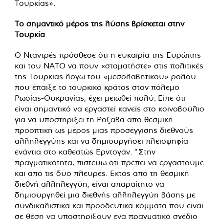
Τουρκίας».
Το σημαντικό μέρος της λύσης βρίσκεται στην
Τουρκία
Ο Νταντρές πρόσθεσε ότι η ευκαιρία της Ευρώπης
και του ΝΑΤΟ να πουν «σταματήστε» στις πολιτικές
της Τουρκίας λόγω του «μεσολαβητικού» ρόλου
που έπαιξε το τουρκικό κράτος στον πόλεμο
Ρωσίας-Ουκρανίας, έχει μειωθεί πολύ. Είπε ότι
είναι σημαντικό να εργαστεί κανείς στο κοινοβούλιο
για να υποστηρίξει τη Ροζάβα από θεσμική
προοπτική ως μέρος μιας προσέγγισης διεθνούς
αλληλεγγύης και να δημιουργήσει πλειοψηφία
ενάντια στο καθεστώς Ερντογάν. “Στην
πραγματικότητα, πιστεύω ότι πρέπει να εργαστούμε
και από τις δύο πλευρές. Εκτός από τη θεσμική
διεθνή αλληλεγγύη, είναι απαραίτητο να
δημιουργηθεί μια διεθνής αλληλεγγύη βάσης με
συνδικαλιστικά και προοδευτικά κόμματα που είναι
σε θέση να υποστηρίξουν ένα πραγματικό σχέδιο