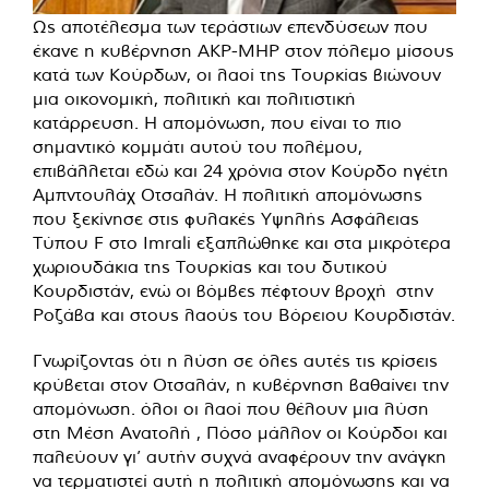
Ως αποτέλεσμα των τεράστιων επενδύσεων που
έκανε η κυβέρνηση AKP-MHP στον πόλεμο μίσους
κατά των Κούρδων, οι λαοί της Τουρκίας βιώνουν
μια οικονομική, πολιτική και πολιτιστική
κατάρρευση. Η απομόνωση, που είναι το πιο
σημαντικό κομμάτι αυτού του πολέμου,
επιβάλλεται εδώ και 24 χρόνια στον Κούρδο ηγέτη
Αμπντουλάχ Οτσαλάν. Η πολιτική απομόνωσης
που ξεκίνησε στις φυλακές Υψηλής Ασφάλειας
Τύπου F στο Imrali εξαπλώθηκε και στα μικρότερα
χωριουδάκια της Τουρκίας και του δυτικού
Κουρδιστάν, ενώ οι βόμβες πέφτουν βροχή στην
Ροζάβα και στους λαούς του Βόρειου Κουρδιστάν.
Γνωρίζοντας ότι η λύση σε όλες αυτές τις κρίσεις
κρύβεται στον Οτσαλάν, η κυβέρνηση βαθαίνει την
απομόνωση. όλοι οι λαοί που θέλουν μια λύση
στη Μέση Ανατολή , Πόσο μάλλον οι Κούρδοι και
παλεύουν γι’ αυτήν συχνά αναφέρουν την ανάγκη
να τερματιστεί αυτή η πολιτική απομόνωσης και να