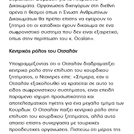
Δικαιώματα. Οργανώσεις δικηγόρων στη διεθνή
αρένα ή θεσμοί όπως η Ένωση Ανθρωπίνων
Δικαιωμάτων θα πρέπει επίσης να εγείρουν το
ζήτημα ότι οι κατάδικοι έχουν δικαίωμα σε ένα
σωφρονιστικό σύστημα που δεν είναι εξαιρετικό,
όπως στην περίπτωση του κ. Öcalan».
Κεντρικός ρόλος του
Οτσαλάν
Υπογραμμίζοντας ότι ο Οτσαλάν διαδραματίζει
κεντρικό ρόλο στην επίλυση του κουρδικού
ζητήματος, ο Νταντρές είπε: «Σήμερα, εάν ο
Οτσαλάν εξακολουθεί να κρατείται σε αυτό το
είδος σωφρονιστικού συστήματος, είναι επειδή
παραμένει ισχυρή προσωπικότητα και
αποτελεσματικός ηγέτης για ένα μεγάλο τμήμα των
Κούρδων. Ο Οτσαλάν παίζει κεντρικό ρόλο στην
επίλυση του κουρδικού ζητήματος, αλλά αυτό
απαιτεί επίσης συνεργασία με τουρκικές
προοδευτικές οργανώσεις. Πιστεύω ότι μέρος της