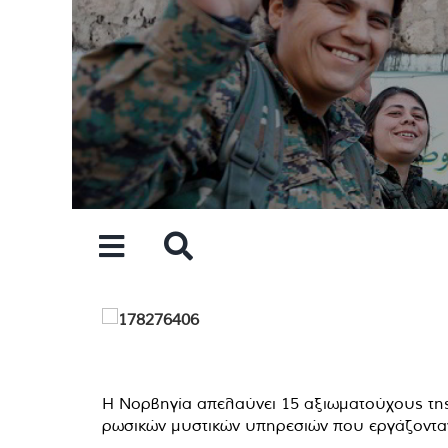
Skip
to
content
Η Νορβηγία απελαύνει 15 αξιωματούχους της
ρωσικών μυστικών υπηρεσιών που εργάζονταν 