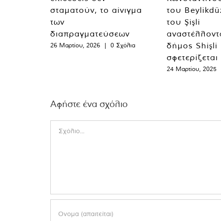
σταματούν, το αίνιγμα
του Beylikdü
των
του Şişli
διαπραγματεύσεων
αναστέλλοντα
δήμος Shişli
26 Μαρτίου, 2026
|
0 Σχόλια
σφετερίζεται
24 Μαρτίου, 2025
Αφήστε ένα σχόλιο
Comment