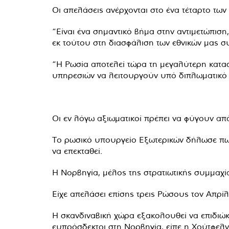
Οι απελάσεις ανέρχονται στο ένα τέταρτο τω
“Είναι ένα σημαντικό βήμα στην αντιμετώπιση
εκ τούτου στη διασφάλιση των εθνικών μας 
“Η Ρωσία αποτελεί τώρα τη μεγαλύτερη κατα
υπηρεσιών να λειτουργούν υπό διπλωματικό
Οι εν λόγω αξιωματικοί πρέπει να φύγουν απ
Το ρωσικό υπουργείο Εξωτερικών δήλωσε πως
να επεκταθεί.
Η Νορβηγία, μέλος της στρατιωτικής συμμαχί
Είχε απελάσει επίσης τρεις Ρώσους τον Απρίλ
Η σκανδιναβική χώρα εξακολουθεί να επιδιώκ
ευπρόσδεκτοι στη Νορβηγία, είπε η Χούτφελν