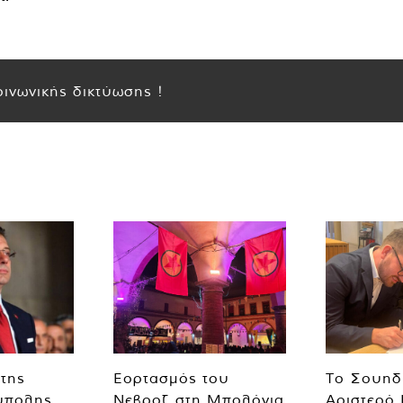
ινωνικής δικτύωσης !
 της
Εορτασμός του
Το Σουηδ
ύπολης,
Νεβροζ στη Μπολόνια
Αριστερό