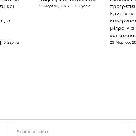
zü και
προτρέπει
23 Μαρτίου, 2025
|
0 Σχόλια
Ερντογάν 
ι, ο
κυβέρνησ
μέτρα για
και ουσια
|
0 Σχόλια
23 Μαρτίου, 2