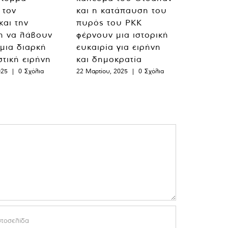
 τον
και η κατάπαυση του
και την
πυρός του PKK
η να λάβουν
φέρνουν μια ιστορική
 μια διαρκή
ευκαιρία για ειρήνη
στική ειρήνη
και δημοκρατία
025
|
0 Σχόλια
22 Μαρτίου, 2025
|
0 Σχόλια