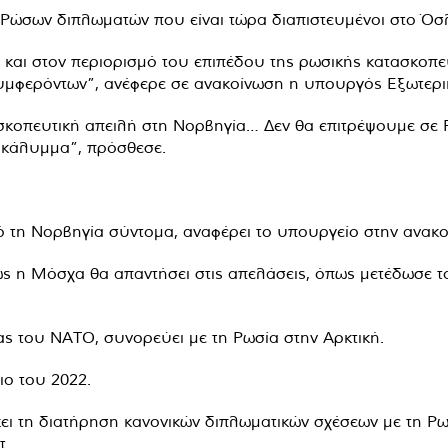
ν Ρώσων διπλωματών που είναι τώρα διαπιστευμένοι στο Ό
, και στον περιορισμό του επιπέδου της ρωσικής κατασκοπε
συμφερόντων”, ανέφερε σε ανακοίνωση η υπουργός Εξωτερικ
σκοπευτική απειλή στη Νορβηγία… Δεν θα επιτρέψουμε σε
 κάλυμμα”, πρόσθεσε.
ό τη Νορβηγία σύντομα, αναφέρει το υπουργείο στην ανακο
 η Μόσχα θα απαντήσει στις απελάσεις, όπως μετέδωσε το
ας του ΝΑΤΟ, συνορεύει με τη Ρωσία στην Αρκτική.
ιο του 2022.
ει τη διατήρηση κανονικών διπλωματικών σχέσεων με τη Ρωσ
τ.