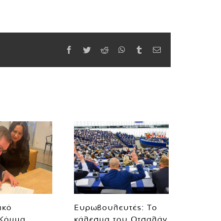
Facebook
Twitter
Reddit
WhatsApp
Tumblr
Email
ικό
Ευρωβουλευτές: Το
 Κόμμα
κάλεσμα του Οτσαλάν