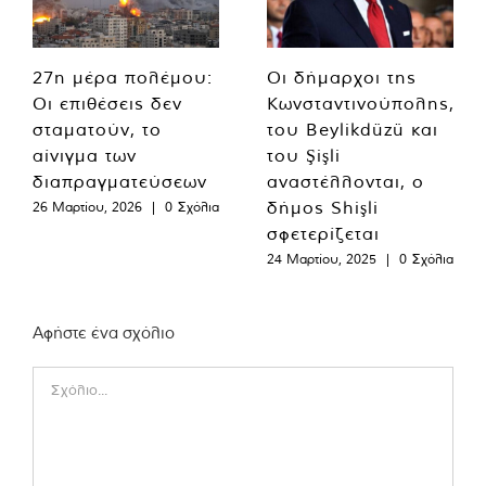
27η μέρα πολέμου:
Οι δήμαρχοι της
Οι επιθέσεις δεν
Κωνσταντινούπολης,
σταματούν, το
του Beylikdüzü και
αίνιγμα των
του Şişli
διαπραγματεύσεων
αναστέλλονται, ο
δήμος Shişli
26 Μαρτίου, 2026
|
0 Σχόλια
σφετερίζεται
24 Μαρτίου, 2025
|
0 Σχόλια
Αφήστε ένα σχόλιο
Comment