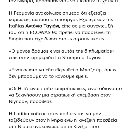
τον Νίγηρα, προσπαθώντας να πιέσουν τη χούντα.
Η Γερμανία ανακοίνωσε σήμερα ότι εξετάζει
κυρώσεις, ωστόσο ο υπουργός Εξωτερικών της
Ιταλίας
Αντόνιο Ταγιάνι
, είπε σε μια συνέντευξή
του ότι η ECOWAS θα πρέπει να παρατείνει τη
διορία που είχε δώσει στους στρατιωτικούς.
«Ο μόνος δρόμος είναι αυτός της διπλωματίας»
είπε στην εφημερίδα La Stampa ο Ταγιάνι.
«Είναι σωστό να ελευθερωθεί ο Μπαζούμ, όμως
δεν μπορούμε να το κάνουμε εμείς.
»Οι ΗΠΑ είναι πολύ επιφυλακτικές, είναι αδιανόητο
να ξεκινήσουν μια στρατιωτική επέμβαση στον
Νίγηρα», πρόσθεσε.
Η Γαλλία κάλεσε τους πολίτες της να μην
ταξιδεύουν στον Νίγηρα ενώ η κινεζική πρεσβεία
στη Νιαμέι ανακοίνωσε ότι οι Κινέζοι που