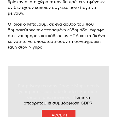
βρίσκονται στη χώρα αυτήν θα πρέπει να φύγουν
αν δεν έχουν κάποιον συγκεκριμένο λόγο να
μείνουν.
Ο ίδιος ο Μπαζούμ, σε ένα άρθρο του που
δημοσιεύτηκε την περασμένη εβδομάδα, έγραφε
ότι είναι όμηρος και κάλεσε τις ΗΠΑ και τη διεθνή
κοινότητα να αποκαταστήσουν τη συνταγματική
τάξη στον Νίγηρα.
For privacy reasons Google Maps needs
your permission to be loaded. For more
details, please see our
Πολιτική
απορρήτου & συμμόρφωση GDPR
.
I ACCEPT