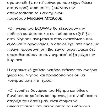
αφότου έληξε το τελεσίγραφο που είχαν δώσει
στους πραξικοπηματίες, ζητώντας την
αποκατάσταση του εκλεγμένου
προέδρου
Μοαμέντ Μπαζούμ
.
«Οι ηγέτες του ECOWAS θα εξετάσουν την
πολιτική κατάσταση και τις πρόσφατες εξελίξεις
στον Νίγηρα» αναφέρεται στην ανακοίνωση που
εξέδωσε ο οργανισμός, ο οποίος έχει απειλήσει με
πιθανή προσφυγή στη βία εάν οι στρατιωτικοί δεν
αποκαθιστούσαν τη συνταγματική τάξη μέχρι την
Κυριακή.
Η στρατιωτική χούντα ωστόσο έκλεισε τον εναέριο
χώρα του Νίγηρα και προειδοποίησε ότι θα
«υπερασπιστεί» τη χώρα.
«Οι ένοπλες δυνάμεις του Νίγηρα και όλες οι
δυνάμεις ασφαλείας και άμυνας, με την αδιάκοπη
στήριξη του λαού μας, είναι έτοιμες να
υπερασπιστούν την ακεραιότητα του εδάφους