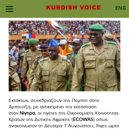
ENG
Skip
to
content
Εκτάκτως, συνεδριάζουν την Πέμπτη στην
Αμπούτζα, με αντικείμενο την κατάσταση
στον
Νίγηρα
, οι ηγέτες της Οικονομικής Κοινότητας
Κρατών της Δυτικής Αφρικής (
ECOWAS
) όπως
ανακοίνωσαν τη Δευτέρα 7 Αυγούστου, λίγες ώρες