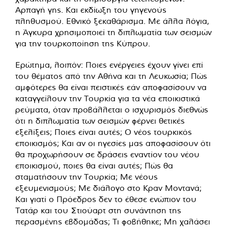
Αρπαγή γης. Και εκδίωξη του γηγενούς
πληθυσμού. Εθνικό ξεκαθάρισμα. Με άλλα λόγια,
η Άγκυρα χρησιμοποιεί τη διπλωματία των σεισμών
για την τουρκοποίηση της Κύπρου.
Ερώτημα, λοιπόν: Ποιες ενέργειες έχουν γίνει επί
του θέματος από την Αθήνα και τη Λευκωσία; Πώς
αμφότερες θα είναι πειστικές εάν αποφασίσουν να
καταγγείλουν την Τουρκία για τα νέα εποικιστικά
ρεύματα, όταν προβάλλεται ο ισχυρισμός διεθνώς
ότι η διπλωματία των σεισμών φέρνει θετικές
εξελίξεις; Ποιες είναι αυτές; Ο νέος τουρκικός
εποικισμός; Και αν οι ηγεσίες μας αποφασίσουν ότι
θα προχωρήσουν σε δράσεις εναντίον του νέου
εποικισμού, ποιες θα είναι αυτές; Πώς θα
σταματήσουν την Τουρκία; Με νέους
εξευμενισμούς; Με διάλογο στο Κραν Μοντανά;
Και γιατί ο Πρόεδρος δεν το έθεσε ενώπιον του
Τατάρ και του Στιούαρτ στη συνάντηση της
περασμένης εβδομάδας; Τι φοβήθηκε; Μη χαλάσει