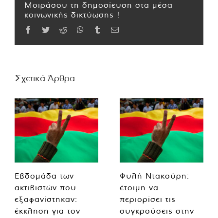
Μοιράσου τη δημοσίευση στα μέσα
κοινωνικής δικτύωσης !
Facebook
Twitter
Reddit
WhatsApp
Tumblr
Email
Σχετικά Άρθρα
Εβδομάδα των
Φυλή Ντακούρη:
ακτιβιστών που
έτοιμη να
εξαφανίστηκαν:
περιορίσει τις
έκκληση για τον
συγκρούσεις στην