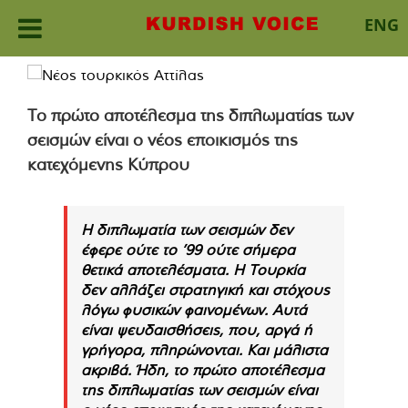
ENG
Skip
to
content
Το πρώτο αποτέλεσμα της διπλωματίας των
σεισμών είναι ο νέος εποικισμός της
κατεχόμενης Κύπρου
Η διπλωματία των σεισμών δεν
έφερε ούτε το ’99 ούτε σήμερα
θετικά αποτελέσματα. Η Τουρκία
δεν αλλάζει στρατηγική και στόχους
λόγω φυσικών φαινομένων. Αυτά
είναι ψευδαισθήσεις, που, αργά ή
γρήγορα, πληρώνονται. Και μάλιστα
ακριβά. Ήδη, το πρώτο αποτέλεσμα
της διπλωματίας των σεισμών είναι