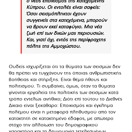
ο νέος εποικισμός της κατεχόμενης
Κύπρου. Οι εντολές είναι σαφείς:
Όσοι σεισμόπληκτοι έχουν
συγγενείς στα κατεχόμενα, μπορούν
να βρουν εκεί καταφύγιο. Μια νέα
ζωή επί των δικών μας περιουσιών.
Και, γιατί όχι, εντός της περίφραχτης
πόλης της Αμμοχώστου.
Ουδείς ισχυρίζεται ότι τα θύματα των σεισμών δεν
θα πρέπει να τυγχάνουν της όποιας ανθρωπιστικής
βοήθειας και στήριξης. Είναι θέμα ήθους και
πολιτισμού. Τι συμβαίνει, όμως, όταν τα θύματα
γίνονται εργαλεία της πολιτικής των σεισμών κατά
τρόπο εντελώς ανήθικο; Διότι επί τούτου το Διεθνές
Δίκαιο είναι ξεκάθαρο: Εποικισμός και έγκλημα
πολέμου είναι η μεταφορά πληθυσμού από τον
κατακτητή σε κατακτημένο έδαφος, με απώτερο
στόχο την αλλοίωση του δημογραφικού
χαρακτήρα και τη δημιουργία τετελεσμένων.