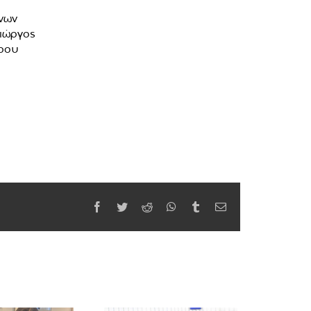
νων
Γιώργος
άρου
Facebook
Twitter
Reddit
WhatsApp
Tumblr
Email