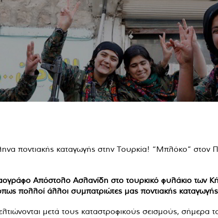
αογράφο Απόστολο Ασλανίδη στο τουρκικό φυλάκιο των Κ
 όπως πολλοί άλλοι συμπατριώτες μας ποντιακής καταγωγής
ελτιώνονται μετά τους καταστροφικούς σεισμούς, σήμερα το