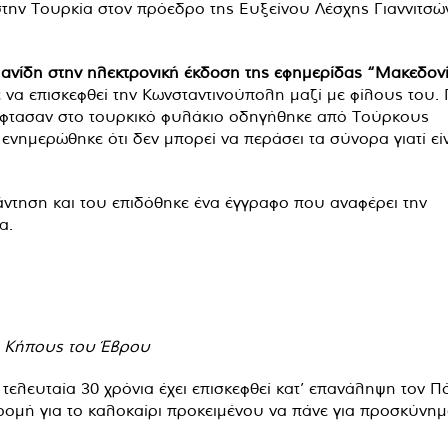
την Τουρκία στον πρόεδρο της Ευξείνου Λέσχης Γιαννιτσώ
ανίδη στην ηλεκτρονική έκδοση της εφημερίδας “Μακεδονί
α επισκεφθεί την Κωνσταντινούπολη μαζί με φίλους του.
 έφτασαν στο τουρκικό φυλάκιο οδηγήθηκε από Τούρκους
νημερώθηκε ότι δεν μπορεί να περάσει τα σύνορα γιατί εί
ντηση και του επιδόθηκε ένα έγγραφο που αναφέρει την
α.
 Κήπους του Έβρου
τελευταία 30 χρόνια έχει επισκεφθεί κατ’ επανάληψη τον Πό
ομή για το καλοκαίρι προκειμένου να πάνε για προσκύνημ