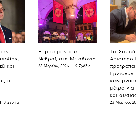
 της
Εορτασμός του
Το Σουηδ
ύπολης,
Νεβροζ στη Μπολόνια
Αριστερό
zü και
προτρέπει
23 Μαρτίου, 2025
|
0 Σχόλια
Ερντογάν 
ι, ο
κυβέρνησ
μέτρα για
και ουσια
|
0 Σχόλια
23 Μαρτίου, 2