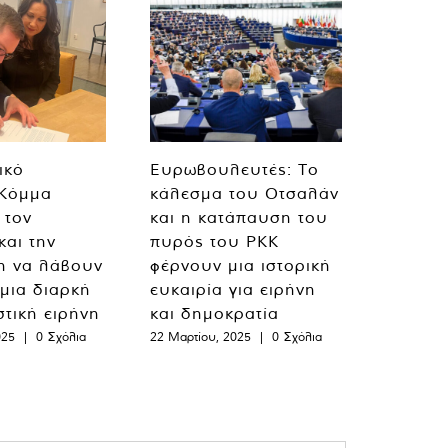
ικό
Ευρωβουλευτές: Το
 Κόμμα
κάλεσμα του Οτσαλάν
 τον
και η κατάπαυση του
και την
πυρός του PKK
η να λάβουν
φέρνουν μια ιστορική
 μια διαρκή
ευκαιρία για ειρήνη
στική ειρήνη
και δημοκρατία
025
|
0 Σχόλια
22 Μαρτίου, 2025
|
0 Σχόλια