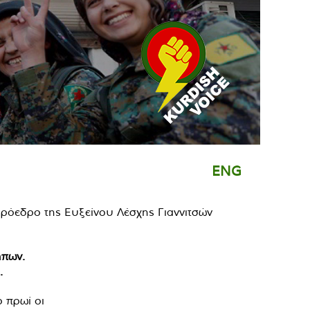
ENG
ήπων.
.
 πρωί οι