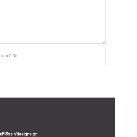
σελίδας
Vdesigns.gr