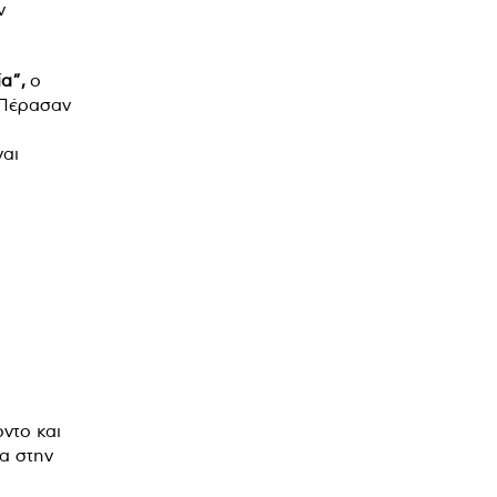
ν
α”,
ο
 Πέρασαν
ναι
ντο και
α στην