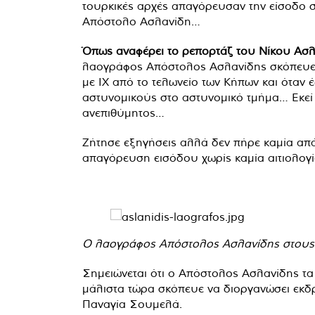
τουρκικές αρχές απαγόρευσαν την είσοδο σ
Απόστολο Ασλανίδη…
Όπως αναφέρει το ρεπορτάζ του Νίκου Ασλ
λαογράφος Απόστολος Ασλανίδης σκόπευε ν
με ΙΧ από το τελωνείο των Κήπων και όταν
αστυνομικούς στο αστυνομικό τμήμα… Εκεί ε
ανεπιθύμητος…
Ζήτησε εξηγήσεις αλλά δεν πήρε καμία απά
απαγόρευση εισόδου χωρίς καμία αιτιολογί
Ο λαογράφος Απόστολος Ασλανίδης στους
Σημειώνεται ότι ο Απόστολος Ασλανίδης τα 
μάλιστα τώρα σκόπευε να διοργανώσει εκδρ
Παναγία Σουμελά.