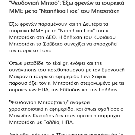
"Ψευδονταή Μητσό": Έξω φρενών τα τουρκικά
ΜΜΕ με το "Νταηλίκια Γιοκ" του Μητσοτάκη
Έξω φρενών παραμένουν και τη Δευτέρα τα
τουρκικά ΜΜΕ με το "Νταηλίκια Γιοκ" του κ.
Μητσοτάκη στη ΔΕΘ. Η δήλωση του Κυριάκου
Μητσοτάκη το Σάββατο συνεχίζει να απασχολεί
τον τουρκικό Τύπο.
Όπως μεταδίδει το skai.gr, ενόψει και της
συνάντησης του πρωθυπουργού με τον Εμανουέλ
Μακρόν η τουρκική εφημερίδα Γενί Σαφάκ
παρουσιάζει τον κ. Μητσοτάκη στεφανωμένο με τις
σημαίες των ΗΠΑ, της Ελλάδας και της Γαλλίας.
"Ψευδονταή Μητσο(τάκη)" αναφέρει
χαρακτηριστικά η εφημερίδα, και όπως σχολίασε ο
Μανώλης Κωστίδης δεν τους αρέσει η συμμαχία
Μητσοτάκη με Γαλλία, ΗΠΑ.
Από πλευράς της, η Τζουμχουριέτ αναφέρει ότι "ο