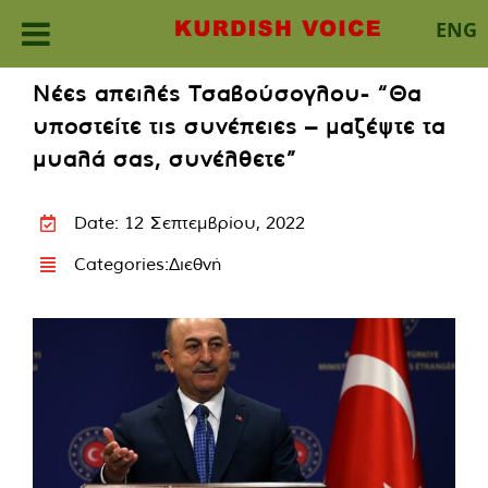
ENG
Skip
Νέες απειλές Τσαβούσογλου- “Θα
to
υποστείτε τις συνέπειες – μαζέψτε τα
content
μυαλά σας, συνέλθετε”
Date: 12 Σεπτεμβρίου, 2022
Categories:
Διεθνή