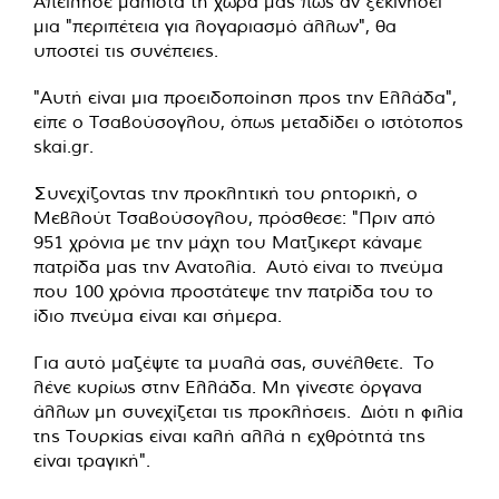
Απείλησε μάλιστα τη χώρα μας πως αν ξεκινήσει
μια "περιπέτεια για λογαριασμό άλλων", θα
υποστεί τις συνέπειες.
"Αυτή είναι μια προειδοποίηση προς την Ελλάδα",
είπε ο Τσαβούσογλου, όπως μεταδίδει ο ιστότοπος
skai.gr.
Συνεχίζοντας την προκλητική του ρητορική, ο
Μεβλούτ Τσαβούσογλου, πρόσθεσε: "Πριν από
951 χρόνια με την μάχη του Ματζικερτ κάναμε
πατρίδα μας την Ανατολία. Αυτό είναι το πνεύμα
που 100 χρόνια προστάτεψε την πατρίδα του το
ίδιο πνεύμα είναι και σήμερα.
Για αυτό μαζέψτε τα μυαλά σας, συνέλθετε. Το
λένε κυρίως στην Ελλάδα. Μη γίνεστε όργανα
άλλων μη συνεχίζεται τις προκλήσεις. Διότι η φιλία
της Τουρκίας είναι καλή αλλά η εχθρότητά της
είναι τραγική".