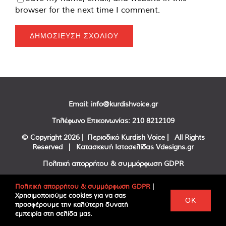
browser for the next time I comment.
Email:
info@kurdishvoice.gr
Τηλέφωνο Επικοινωνίας:
210 8212109
© Copyright
2026 | Περιοδικό Kurdish Voice | All Rights
Reserved | Κατασκευή Ιστοσελίδας
Vdesigns.gr
Πολιτική απορρήτου & συμμόρφωση GDPR
Πολιτική απορρήτου & συμμόρφωση GDPR
|
Χρησιμοποιούμε cookies για να σας
Facebook
Twitter
YouTube
OK
προσφέρουμε την καλύτερη δυνατή
εμπειρία στη σελίδα μας.