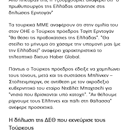
πρωθυπουργός της Ελλάδας απάντησε στις
δηλώσεις Ερντογάν"
Τα τουρκικά ΜΜΕ αναφέρουν ότι στην ομιλία του
στον ΟΗΕ ο Τούρκος πρόεδρος Ταγίπ Ερντογάν
"θα θέσει τις προβοκάτσιες της Ελλάδας". "Θα
στείλει το μήνυμα ότι χάσαμε την υπομονή μας (με
την Ελλάδας)" αναφέρει χαρακτηριστικά το
τηλεοπτικό δίκτυο Haber Global.
Πάντως ο Τούρκος πρόεδρος έδειξε να χαμηλώνει
τους τόνους, μετά και τις συστάσεις Μπλίνκεν –
Στόλτενμπεργκ, σε αντίθεση με τον ακροδεξιό
κυβερνητικό του εταίρο Ντεβλέτ Μπαχτσελί για
"νησιά που βρίσκονται υπό κατοχή". "Αν θέλουμε
ρίχνουμε τους Έλληνες και πάλι στη θάλασσα"
ανέφερε προσεκτικά.
Η δήλωση της ΔΕΘ που εκνεύρισε τους
Τούρκους