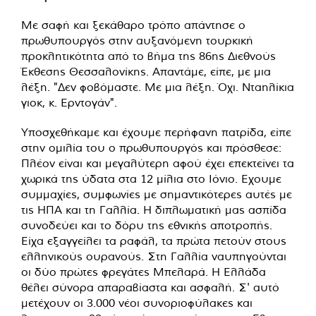
Με σαφή και ξεκάθαρο τρόπο απάντησε ο
πρωθυπουργός στην αυξανόμενη τουρκική
προκλητικότητα από το βήμα της 86ης Διεθνούς
Έκθεσης Θεσσαλονίκης. Απαντάμε, είπε, με μια
λέξη. "Δεν φοβόμαστε. Με μια λέξη. Όχι. Νταηλίκια
γιοκ, κ. Ερντογάν".
Υποσχεθήκαμε και έχουμε περήφανη πατρίδα, είπε
στην ομιλία του ο πρωθυπουργός και πρόσθεσε:
Πλέον είναι και μεγαλύτερη αφού έχει επεκτείνει τα
χωρικά της ύδατα στα 12 μίλια στο Ιόνιο. Εχουμε
συμμαχίες, συμφωνίες με σημαντικότερες αυτές με
τις ΗΠΑ και τη Γαλλία. Η διπλωματική μας ασπίδα
συνοδεύει και το δόρυ της εθνικής αποτροπής.
Είχα εξαγγείλει τα ραφάλ, τα πρώτα πετούν στους
ελληνικούς ουρανούς. Στη Γαλλία ναυπηγούνται
οι δύο πρώτες φρεγάτες Μπελαρά. Η Ελλάδα
θέλει σύνορα απαραβίαστα και ασφαλή. Σ' αυτό
μετέχουν οι 3.000 νέοι συνοριοφύλακες και