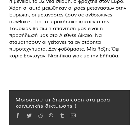
λιμενικοι, τα 32 νέα σκάφη, ο φράχτης στον Εβρο.
Χάρη σ' αυτά μειώθηκαν οι ροές μεταναστών στην
Ευρώπη, οι μετανάστες ζουν σε ανθρώπινες
συνθήκες. Για το προκλητικό κρεσέντο της
Τουρκίας θα πω η απάντησή μας είναι η
προσήλωσή μας στο Διεθνές Δίκαιο. Να
σταματήσουν οι γείτονες τα ανιστόρητα
πυροτεχνήματα. Δεν φοβόμαστε. Μία λέξη: Όχι
κύριε Ερντογάν. Νταηλίκια γιοκ με την Ελλάδα.
Μοιράσου τη δημοσίευση στα μέσα
κοινωνικής δικτύωσης !
Facebook
Twitter
Reddit
WhatsApp
Tumblr
Email