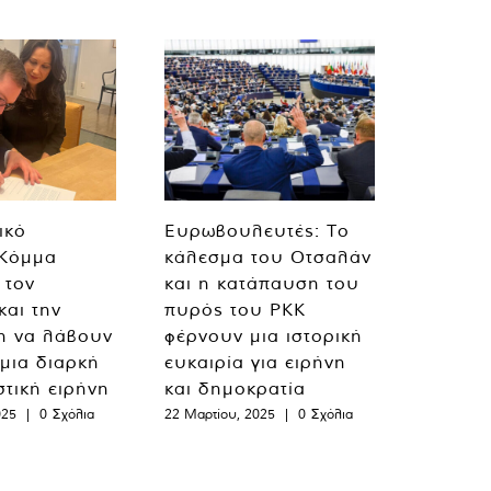
ικό
Ευρωβουλευτές: Το
 Κόμμα
κάλεσμα του Οτσαλάν
 τον
και η κατάπαυση του
και την
πυρός του PKK
η να λάβουν
φέρνουν μια ιστορική
 μια διαρκή
ευκαιρία για ειρήνη
στική ειρήνη
και δημοκρατία
025
|
0 Σχόλια
22 Μαρτίου, 2025
|
0 Σχόλια