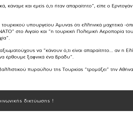
ά, κάναμε και εμείς ό,τι ήταν απαραίτητο”, είπε ο Ερντογά
τουρκικού υπουργείου Άμυνας ότι ελληνικά μαχητικά -όπω
ΑΤΟ” στο Αιγαίο και “η τουρκική Πολεμική Αεροπορία του
ία”.
ξιωματούχους να “κάνουν ό,τι είναι απαραίτητο… αν η Ελλ
να έρθουμε ξαφνικά ένα βράδυ”.
αλλιστικού πυραύλου της Τουρκίας “τρομάζει” την Αθήνα
ινωνικής δικτύωσης !