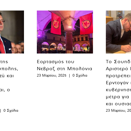
 της
Εορτασμός του
Το Σουηδ
ύπολης,
Νεβροζ στη Μπολόνια
Αριστερό
zü και
προτρέπει
23 Μαρτίου, 2025
|
0 Σχόλια
Ερντογάν 
ι, ο
κυβέρνησ
μέτρα για
και ουσια
|
0 Σχόλια
23 Μαρτίου, 2