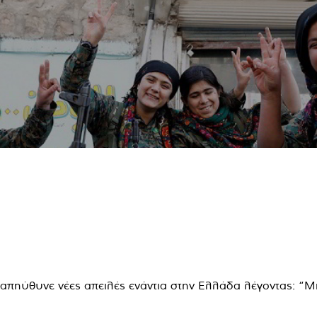
πηύθυνε νέες απειλές ενάντια στην Ελλάδα λέγοντας: “Μη