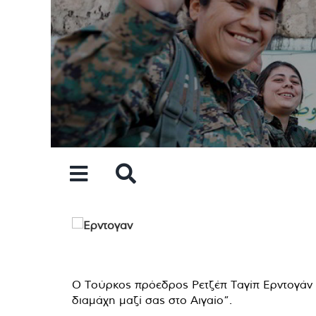
Skip
to
content
Ο Τούρκος πρόεδρος Ρετζέπ Ταγίπ Ερντογάν α
διαμάχη μαζί σας στο Αιγαίο”.