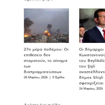
27η μέρα πολέμου: Οι
Οι δήμαρχοι
επιθέσεις δεν
Κωνσταντινο
σταματούν, το αίνιγμα
του Beylikdü
των
του Şişli
διαπραγματεύσεων
αναστέλλοντα
δήμος Shişli
26 Μαρτίου, 2026
|
0 Σχόλια
σφετερίζεται
24 Μαρτίου, 2025