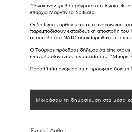
“Ξανάκαναν τρελά πράγματα στο Αιγαίο. Φυσικ
επαρχία Μαρντίν το Σάββατο.
Οι δηλώσεις ήρθαν μετά από ανακοίνωση του 
παρεμποδίσουν εκπαιδευτική αποστολή του Ν
αποστολή του ΝΑΤΟ ολοκληρώθηκε με επιτυχ
Ο Τούρκος πρόεδρος δήλωσε ότι είπε στους α
επαναλαμβάνοντας την απειλή του: “Μπορεί 
Παράλληλα ανέφερε ότι η πρόσφατη δοκιμή β
Μοιράσου τη δημοσίευση στα μέσα κο
Σχετικά Άρθρα