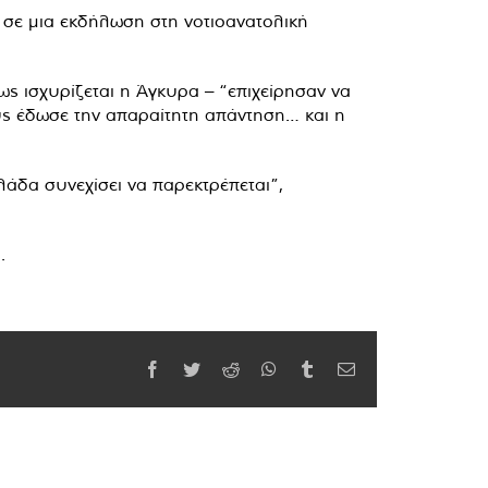
ν σε μια εκδήλωση στη νοτιοανατολική
ς ισχυρίζεται η Άγκυρα – “επιχείρησαν να
ς έδωσε την απαραίτητη απάντηση… και η
άδα συνεχίσει να παρεκτρέπεται”,
.
Facebook
Twitter
Reddit
WhatsApp
Tumblr
Email