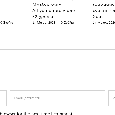
Μπεζάρ στην
τραυματίσ
ν
Adıyaman πριν από
ένοπλη επ
32 χρόνια
Χομς.
0 Σχόλια
17 Μαΐου, 2026
|
0 Σχόλια
17 Μαΐου, 202
browser for the next time I comment.