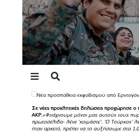
Skip
to
content
Σε νέες προκλητικές δηλώσεις προχώρησε ο 
AKP.
«
Φτιάχνουμε μόνοι μας αυτούς τους πυρ
πρωτοσέλιδα- λένε ‘κοιμάστε’. ‘Ο Τούρκος’ λέ
ήταν αρκετό, πρέπει να το αυξήσουμε στα 1.0