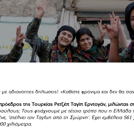
πρόεδρος της Τουρκίας Ρετζέπ Ταγίπ Ερντογάν, μιλώντας 
αύλους; Τους φτιάχνουμε με τέτοιο τρόπο που η Ελλάδα π
νε, ‘στέλνει τον Tayfun από τη Σμύρνη’. Έχει εμβέλεια 561
00 χιλιόμετρα.