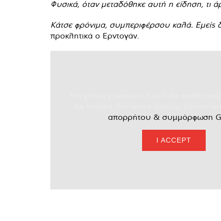
Φυσικά, όταν μεταδόθηκε αυτή η είδηση, τι ά
Kάτσε φρόνιμα, συμπεριφέρσου καλά. Εμείς δ
προκλητικά ο Ερντογάν.
For privacy reasons YouTube needs you
be loaded. For more details, please s
απορρήτου & συμμόρφωση 
I ACCEPT