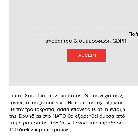
For privacy reasons YouTube needs your permiss
be loaded. For more details, please see our
Πολ
απορρήτου & συμμόρφωση GDPR
.
I ACCEPT
Για τη Σουηδία ήταν απόλυτος. Θα συνεχιστούν,
τόνισε, οι συζητήσεις για θέματα που σχετίζονται
με την τρομοκρατία, αλλά επανέλαβε ότι η ένταξη
της Σουηδίας στο ΝΑΤΟ θα εξαρτηθεί άμεσα από
τα μέτρα που θα ληφθούν. Εννοεί την παράδοση
120 δήθεν «τρομοκρατών».