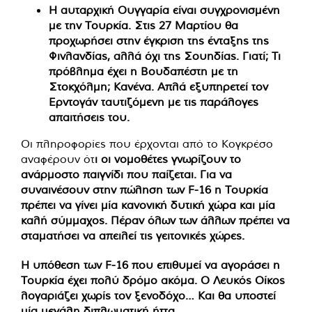
Η αυταρχική Ουγγαρία είναι συγχρονισμένη
με την Τουρκία. Στις 27 Μαρτίου θα
προχωρήσει στην έγκριση της ένταξης της
Φινλανδίας, αλλά όχι της Σουηδίας. Γιατί; Τι
πρόβλημα έχει η Βουδαπέστη με τη
Στοκχόλμη; Κανένα. Απλά εξυπηρετεί τον
Ερντογάν ταυτιζόμενη με τις παράλογες
απαιτήσεις του.
Οι πληροφορίες που έρχονται από το Κογκρέσο
αναφέρουν ότ
ι οι νομοθέτες γνωρίζουν το
ανάρμοστο παιγνίδι που παίζεται. Για να
συναινέσουν στην πώληση των F-16 η Τουρκία
πρέπει να γίνει μία κανονική δυτική χώρα και μία
καλή σύμμαχος. Πέραν όλων των άλλων πρέπει να
σταματήσει να απειλεί τις γειτονικές χώρες.
Η υπόθεση των F-16 που επιθυμεί να αγοράσει η
Τουρκία έχει πολύ δρόμο ακόμα. Ο Λευκός Οίκος
λογαριάζει χωρίς τον ξενοδόχο… Και θα υποστεί
μία μεγάλη διπλωματική ήττα.