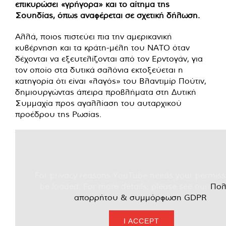
επικυρώσει «γρήγορα» και το αίτημα της
Σουηδίας, όπως αναφέρεται σε σχετική δήλωση.
Αλλά, ποιος πιστεύει πια την αμερικανική
κυβέρνηση και τα κράτη-μέλη του ΝΑΤΟ όταν
δέχονται να εξευτελίζονται από τον Ερντογάν, για
τον οποίο στα δυτικά σαλόνια εκτοξεύεται η
κατηγορία ότι είναι «λαγός» του Βλαντιμίρ Πούτιν,
δημιουργώντας άπειρα προβλήματα στη Δυτική
Συμμαχία προς αγαλλίαση του αυταρχικού
προέδρου της Ρωσίας.
For privacy reasons YouTube needs your permiss
be loaded. For more details, please see our
Πολ
απορρήτου & συμμόρφωση GDPR
.
I ACCEPT