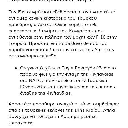
Την ίδια στιγμή που εξελίσσεται η αντι-νατοϊκή και
αντιαμερικανική εκστρατεία του Τούρκου
προέδρου, ο Λευκός Οίκος νομίζει ότι θα
επηρεάσει τις δυνάμεις του Κογκρέσου που
αντιτίθενται στην πώληση των μαχητικών F-16 στην
Τουρκία. Πρόκειται για το απίθανο θέατρο του
παράλογου που πλήττει την εικόνα της Αμερικής
σε παγκόσμιο επίπεδο.
Ως γνωστό, χθες, ο Ταγίπ Ερντογάν έδωσε το
πράσινο φως για την ένταξη της Φινλανδίας
στο ΝΑΤΟ, όταν κατέθεσε στην Τουρκική
Εθνοσυνέλευση την επικύρωση της αίτησης
ένταξης της Φινλανδίας.
Άφησε ένα παράθυρο ανοιχτό αυτό να συμβεί πριν
από τις τουρκικές εκλογές της 14ής Μαΐου. Απλά
συνεχίζει να εκβιάζει τη Δύση με ψεύτικες
υποσχέσεις.