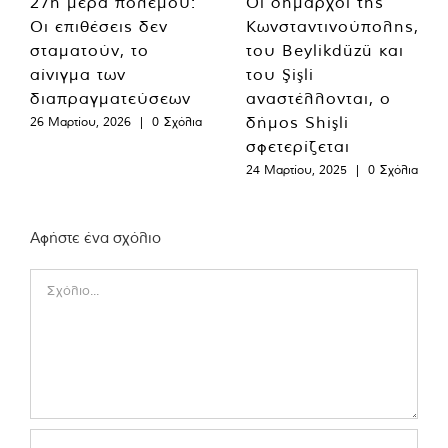
27η μέρα πολέμου:
Οι δήμαρχοι της
Οι επιθέσεις δεν
Κωνσταντινούπολης,
σταματούν, το
του Beylikdüzü και
αίνιγμα των
του Şişli
διαπραγματεύσεων
αναστέλλονται, ο
δήμος Shişli
26 Μαρτίου, 2026
|
0 Σχόλια
σφετερίζεται
24 Μαρτίου, 2025
|
0 Σχόλια
Αφήστε ένα σχόλιο
Comment