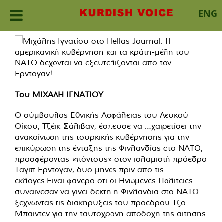
ENG
Skip
to
content
Του ΜΙΧΑΛΗ ΙΓΝΑΤΙΟΥ
Ο σύμβουλος Εθνικής Ασφάλειας του Λευκού
Οίκου, Τζέικ Σάλιβαν,
έσπευσε να …χαιρετίσει την
ανακοίνωση της τουρκικής κυβέρνησης για την
επικύρωση της ένταξης της Φινλανδίας στο ΝΑΤΟ,
προσφέροντας «πόντους» στον ισλαμιστή πρόεδρο
Ταγίπ Ερντογάν, δύο μήνες πριν από τις
εκλογές.Είναι φανερό ότι οι Ηνωμένες Πολιτείες
συναίνεσαν να γίνει δεκτή η Φινλανδία στο ΝΑΤΟ
ξεχνώντας τις διακηρύξεις του προέδρου Τζο
Μπάιντεν για την ταυτόχρονη αποδοχή της αίτησης