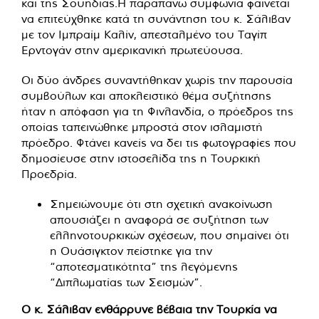
και της Σουηδίας.Η παραπάνω συμφωνία φαίνεται
να επιτεύχθηκε κατά τη συνάντηση του κ. Σάλιβαν
με τον Ιμπραίμ Καλίν, απεσταλμένο του Ταγίπ
Ερντογάν στην αμερικανική πρωτεύουσα.
Οι δύο άνδρες συναντήθηκαν χωρίς την παρουσία
συμβούλων και αποκλειστικό θέμα συζήτησης
ήταν η απόφαση για τη Φινλανδία, ο πρόεδρος της
οποίας ταπεινώθηκε μπροστά στον ισλαμιστή
πρόεδρο. Φτάνει κανείς να δει τις φωτογραφίες που
δημοσίευσε στην ιστοσελίδα της η Τουρκική
Προεδρία.
Σημειώνουμε ότι στη σχετική ανακοίνωση
απουσιάζει η αναφορά σε συζήτηση των
ελληνοτουρκικών σχέσεων, που σημαίνει ότι
η Ουάσιγκτον πείστηκε για την
“αποτεσματικότητα” της λεγόμενης
“Διπλωματίας των Σεισμών”.
Ο κ. Σάλιβαν ενθάρρυνε βέβαια την Τουρκία να