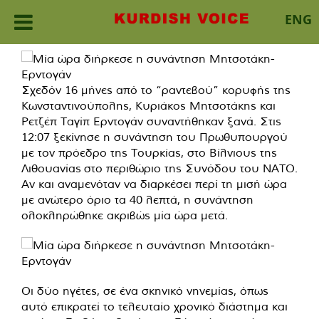
ENG
Skip
to
content
Σχεδόν 16 μήνες από το “ραντεβού” κορυφής της
Κωνσταντινούπολης, Κυριάκος Μητσοτάκης και
Ρετζέπ Ταγίπ Ερντογάν συναντήθηκαν ξανά. Στις
12:07 ξεκίνησε η συνάντηση του Πρωθυπουργού
με τον πρόεδρο της Τουρκίας, στο Βίλνιους της
Λιθουανίας στο περιθώριο της Συνόδου του ΝΑΤΟ.
Αν και αναμενόταν να διαρκέσει περί τη μισή ώρα
με ανώτερο όριο τα 40 λεπτά, η συνάντηση
ολοκληρώθηκε ακριβώς μία ώρα μετά.
Οι δύο ηγέτες, σε ένα σκηνικό νηνεμίας, όπως
αυτό επικρατεί το τελευταίο χρονικό διάστημα και