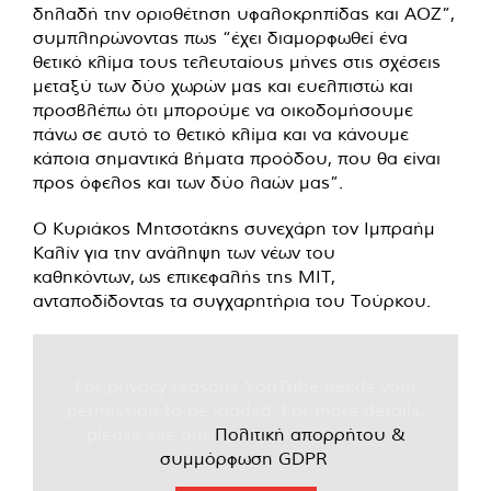
δηλαδή την οριοθέτηση υφαλοκρηπίδας και ΑΟΖ”,
συμπληρώνοντας πως “έχει διαμορφωθεί ένα
θετικό κλίμα τους τελευταίους μήνες στις σχέσεις
μεταξύ των δύο χωρών μας και ευελπιστώ και
προσβλέπω ότι μπορούμε να οικοδομήσουμε
πάνω σε αυτό το θετικό κλίμα και να κάνουμε
κάποια σημαντικά βήματα προόδου, που θα είναι
προς όφελος και των δύο λαών μας”.
Ο Κυριάκος Μητσοτάκης συνεχάρη τον Ιμπραήμ
Καλίν για την ανάληψη των νέων του
καθηκόντων, ως επικεφαλής της ΜΙΤ,
ανταποδίδοντας τα συγχαρητήρια του Τούρκου.
For privacy reasons YouTube needs your
permission to be loaded. For more details,
please see our
Πολιτική απορρήτου &
συμμόρφωση GDPR
.