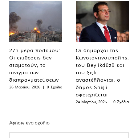
27η μέρα πολέμου:
Οι δήμαρχοι της
Οι επιθέσεις δεν
Κωνσταντινούπολης,
σταματούν, το
του Beylikdüzü και
αίνιγμα των
του Şişli
διαπραγματεύσεων
αναστέλλονται, ο
δήμος Shişli
26 Μαρτίου, 2026
|
0 Σχόλια
σφετερίζεται
24 Μαρτίου, 2025
|
0 Σχόλια
Αφήστε ένα σχόλιο
Comment