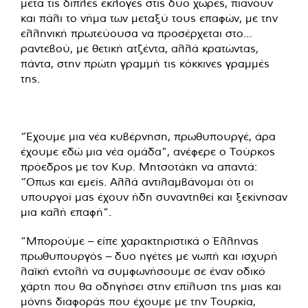
μετά τις διπλές εκλογές στις δύο χώρες, πιάνουν
και πάλι το νήμα των μεταξύ τους επαφών, με την
ελληνική πρωτεύουσα να προσέρχεται στο…
ραντεβού, με θετική ατζέντα, αλλά κρατώντας,
πάντα, στην πρώτη γραμμή τις κόκκινες γραμμές
της.
“Έχουμε μια νέα κυβέρνηση, πρωθυπουργέ, άρα
έχουμε εδώ μια νέα ομάδα”, ανέφερε ο Τούρκος
πρόεδρος με τον Κυρ. Μητσοτάκη να απαντά:
“Όπως και εμείς. Αλλά αντιλαμβάνομαι ότι οι
υπουργοί μας έχουν ήδη συναντηθεί και ξεκίνησαν
μια καλή επαφή”.
“Μπορούμε – είπε χαρακτηριστικά ο Έλληνας
πρωθυπουργός – δυο ηγέτες με νωπή και ισχυρή
λαϊκή εντολή να συμφωνήσουμε σε έναν οδικό
χάρτη που θα οδηγήσει στην επίλυση της μιας και
μόνης διαφοράς που έχουμε με την Τουρκία,