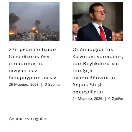
27η μέρα πολέμου:
Οι δήμαρχοι της
Οι επιθέσεις δεν
Κωνσταντινούπολης,
σταματούν, το
του Beylikdüzü και
αίνιγμα των
του Şişli
διαπραγματεύσεων
αναστέλλονται, ο
δήμος Shişli
26 Μαρτίου, 2026
|
0 Σχόλια
σφετερίζεται
24 Μαρτίου, 2025
|
0 Σχόλια
Αφήστε ένα σχόλιο
Comment