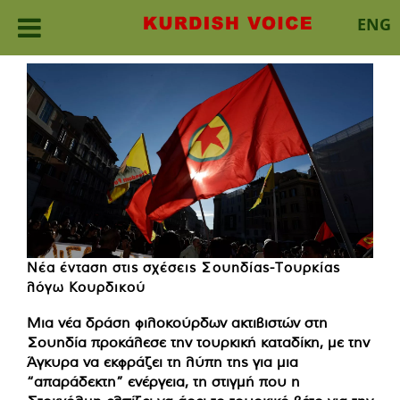
ENG
Skip
to
content
Νέα ένταση στις σχέσεις Σουηδίας-Τουρκίας
λόγω Κουρδικού
Μια νέα δράση φιλοκούρδων ακτιβιστών στη
Σουηδία προκάλεσε την τουρκική καταδίκη, με την
Άγκυρα να εκφράζει τη λύπη της για μια
“απαράδεκτη” ενέργεια, τη στιγμή που η