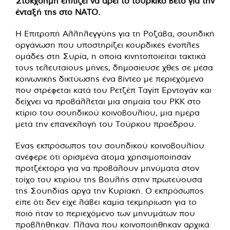
Στοκχόλμη ελπίζει να άρει το τουρκικό βέτο για την
ένταξή της στο ΝΑΤΟ.
Η Επιτροπή Αλληλεγγύης για τη Ροζάβα, σουηδική
οργάνωση που υποστηρίζει κουρδικές ένοπλες
ομάδες στη Συρία, η οποία κινητοποιείται τακτικά
τους τελευταίους μήνες, δημοσίευσε χθες σε μέσα
κοινωνικής δικτύωσης ένα βίντεο με περιεχόμενο
που στρέφεται κατά του Ρετζέπ Ταγίπ Ερντογάν και
δείχνει να προβάλλεται μια σημαία του PKK στο
κτίριο του σουηδικού κοινοβουλίου, μια ημέρα
μετά την επανεκλογή του Τούρκου προέδρου.
Ένας εκπρόσωπος του σουηδικού κοινοβουλίου
ανέφερε ότι ορισμένα άτομα χρησιμοποίησαν
προτζέκτορα για να προβάλουν μηνύματα στον
τοίχο του κτιρίου της Βουλής στην πρωτεύουσα
της Σουηδίας αργά την Κυριακή. Ο εκπρόσωπος
είπε ότι δεν είχε λάβει καμία τεκμηρίωση για το
ποιό ήταν το περιεχόμενο των μηνυμάτων που
προβλήθηκαν. Πλάνα που κοινοποιήθηκαν αρχικά