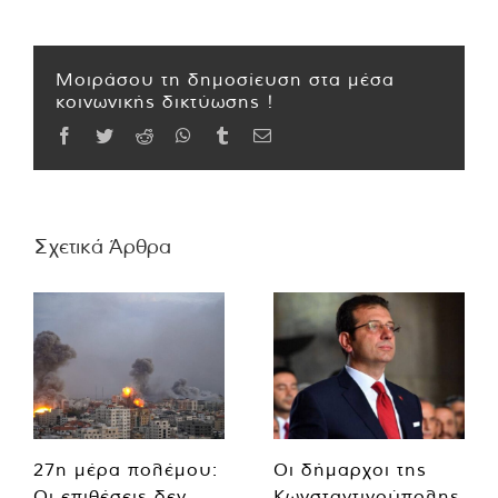
Μοιράσου τη δημοσίευση στα μέσα
κοινωνικής δικτύωσης !
Facebook
Twitter
Reddit
WhatsApp
Tumblr
Email
Σχετικά Άρθρα
27η μέρα πολέμου:
Οι δήμαρχοι της
Οι επιθέσεις δεν
Κωνσταντινούπολης,