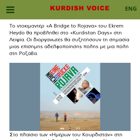
ENG
Skip
Το ντοκιμαντέρ «A Bridge to Rojava» του Ekrem
to
Heydo θα προβληθεί στο «Kurdistan Days» στη
content
Λειψία. Οι διοργανωτές θα συζητήσουν τη σημασία
μιας επίσημης αδελφοποίησης πόλης με μια πόλη
στη Ροζάβα.
Στο πλαίσιο των «Ημέρων του Κουρδιστάν» στη