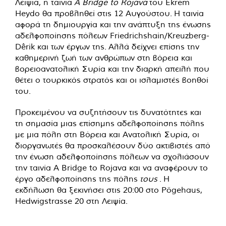
Λειψία, η ταινία
A Bridge to Rojava
του Ekrem
Heydo θα προβληθεί στις 12 Αυγούστου. Η ταινία
αφορά τη δημιουργία και την ανάπτυξη της ένωσης
αδελφοποίησης πόλεων Friedrichshain/Kreuzberg-
Dêrik και των έργων της. Αλλά δείχνει επίσης την
καθημερινή ζωή των ανθρώπων στη βόρεια και
βορειοανατολική Συρία και την διαρκή απειλή που
θέτει ο τουρκικός στρατός και οι ισλαμιστές βοηθοί
του.
Προκειμένου να συζητήσουν τις δυνατότητες και
τη σημασία μιας επίσημης αδελφοποίησης πόλης
με μια πόλη στη Βόρεια και Ανατολική Συρία, οι
διοργανωτές θα προσκαλέσουν δύο ακτιβιστές από
την ένωση αδελφοποίησης πόλεων να σχολιάσουν
την ταινία A Bridge to Rojava και να αναφέρουν το
έργο αδελφοποίησης της πόλης
τους
. Η
εκδήλωση θα ξεκινήσει στις 20:00 στο Pögehaus,
Hedwigstrasse 20 στη Λειψία.