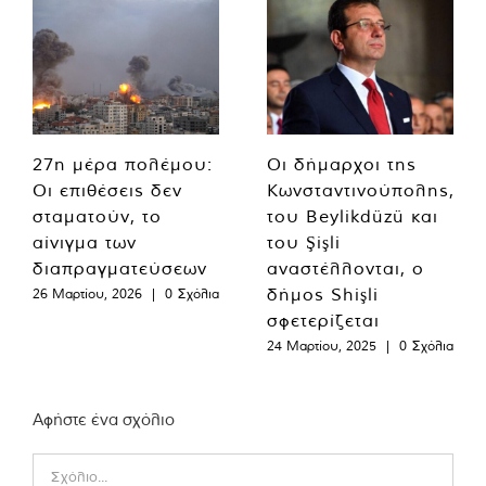
27η μέρα πολέμου:
Οι δήμαρχοι της
Οι επιθέσεις δεν
Κωνσταντινούπολης,
σταματούν, το
του Beylikdüzü και
αίνιγμα των
του Şişli
διαπραγματεύσεων
αναστέλλονται, ο
δήμος Shişli
26 Μαρτίου, 2026
|
0 Σχόλια
σφετερίζεται
24 Μαρτίου, 2025
|
0 Σχόλια
Αφήστε ένα σχόλιο
Comment