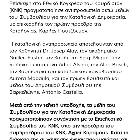
Επίσκεψη στο Εθνικό Κογκρέσο του Κουρδιστάν
(KNK) πραγματοποίησε αντιπροσωπεία οκτώ μελών
του Συμβουλίου για την Καταλανική Δημοκρατία,
με επικεφαλής τον πρώην πρόεδρο της
Καταλονίας, Κάρλες Πουτζδεμόν.
Η καταλανική αντιπροσωπεία αποτελούνταν από
τον Καθηγητή Dr. Josep Alay, τον ακαδημαϊκό
Guillen Fuster, τον βουλευτή Sergi Miquel, την
πολιτική επιστήμονα Adria Alsina, την Alba Bosch,
την βουλεύτρια του καταλανικού κοινοβουλίου
Aurora Madaula, και τον πρώην βουλευτή και
μέλος του Δημοτικού Συμβουλίου της
Βαρκελώνης, Antonio Castella.
Μετά από την τελετή υποδοχής, τα μέλη του
Συμβουλίου για την Καταλανική Δημοκρατία
πραγματοποίησαν συνάντηση με το Εκτελεστικό
Συμβούλιο του KNK, υπό την προεδρία του
συμπροέδρου του KNK, Αχμέτ Καραμούς. Κατά τη
διάρκεια της συνάντησης έγιναν παρουσιάσεις και