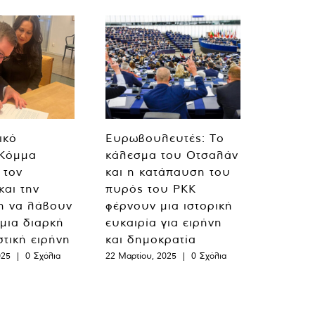
ικό
Ευρωβουλευτές: Το
 Κόμμα
κάλεσμα του Οτσαλάν
 τον
και η κατάπαυση του
και την
πυρός του PKK
η να λάβουν
φέρνουν μια ιστορική
 μια διαρκή
ευκαιρία για ειρήνη
στική ειρήνη
και δημοκρατία
025
|
0 Σχόλια
22 Μαρτίου, 2025
|
0 Σχόλια