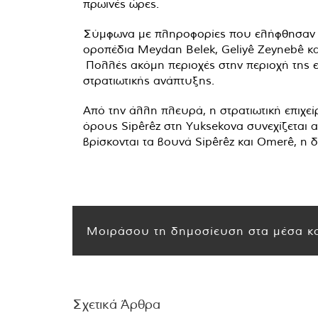
πρωινές ώρες.
Σύμφωνα με πληροφορίες που ελήφθησαν α
οροπέδια Meydan Belek, Geliyê Zeynebê και
Πολλές ακόμη περιοχές στην περιοχή της 
στρατιωτικής ανάπτυξης.
Από την άλλη πλευρά, η στρατιωτική επιχεί
όρους Sipêrêz στη Yuksekova συνεχίζεται α
βρίσκονται τα βουνά Sipêrêz και Omerê, η
Μοιράσου τη δημοσίευση στα μέσα κο
Σχετικά Άρθρα