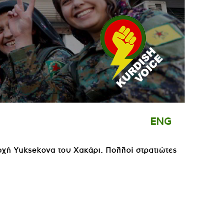
ENG
οχή Yuksekova του Χακάρι. Πολλοί στρατιώτες