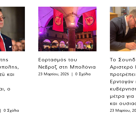
 της
Εορτασμός του
Το Σουηδ
ύπολης,
Νεβροζ στη Μπολόνια
Αριστερό
zü και
προτρέπει
23 Μαρτίου, 2025
|
0 Σχόλια
Ερντογάν 
ι, ο
κυβέρνησ
μέτρα για
και ουσια
|
0 Σχόλια
23 Μαρτίου, 2