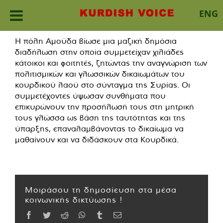
ENG
Skip
Η πόλη Αμούδα βίωσε μια μαζική δημόσια
to
διαδήλωση στην οποία συμμετείχαν χιλιάδες
content
κάτοικοι και φοιτητές, ζητώντας την αναγνώριση των
πολιτισμικών και γλωσσικών δικαιωμάτων του
κουρδικού λαού στο σύνταγμα της Συρίας. Οι
συμμετέχοντες ύψωσαν συνθήματα που
επικυρώνουν την προσήλωσή τους στη μητρική
τους γλώσσα ως βάση της ταυτότητας και της
ύπαρξης, επαναλαμβάνοντας το δικαίωμα να
μαθαίνουν και να διδάσκουν στα Κουρδικά.
Μοιράσου τη δημοσίευση στα μέσα
κοινωνικής δικτύωσης !
Facebook
Twitter
Reddit
WhatsApp
Tumblr
Email