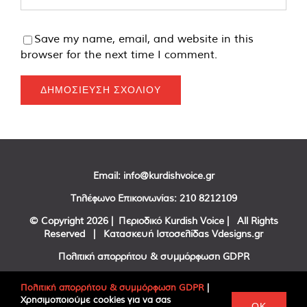
Save my name, email, and website in this
browser for the next time I comment.
Email:
info@kurdishvoice.gr
Τηλέφωνο Επικοινωνίας:
210 8212109
© Copyright
2026 | Περιοδικό Kurdish Voice | All Rights
Reserved | Κατασκευή Ιστοσελίδας
Vdesigns.gr
Πολιτική απορρήτου & συμμόρφωση GDPR
Πολιτική απορρήτου & συμμόρφωση GDPR
|
Χρησιμοποιούμε cookies για να σας
Facebook
Twitter
YouTube
OK