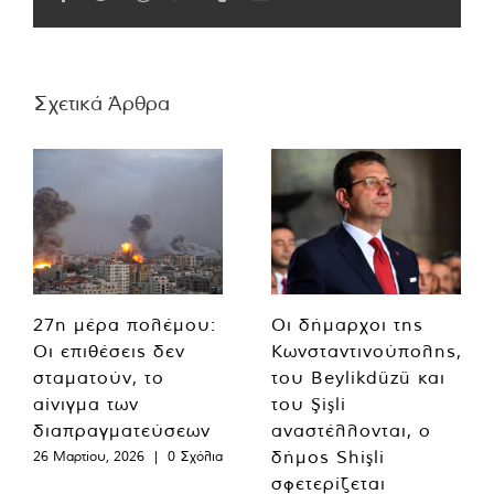
Σχετικά Άρθρα
27η μέρα πολέμου:
Οι δήμαρχοι της
Οι επιθέσεις δεν
Κωνσταντινούπολης,
σταματούν, το
του Beylikdüzü και
αίνιγμα των
του Şişli
διαπραγματεύσεων
αναστέλλονται, ο
δήμος Shişli
26 Μαρτίου, 2026
|
0 Σχόλια
σφετερίζεται