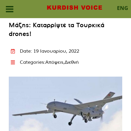
ENG
Skip
Μάζης: Καταρρίψτε τα Τουρκικά
to
drones!
content
Date: 19 Ιανουαρίου, 2022
Categories:
Απόψεις
,
Διεθνή