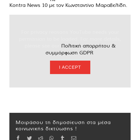
Kontra News 10 με τον Κωνσταντίνο Μαραβελίδη.
For privacy reasons YouTube needs your
permission to be loaded. For more details,
please see our
Πολιτική απορρήτου &
συμμόρφωση GDPR
.
I ACCEPT
Μοιράσου τη δημοσίευση στα μέσα
κοινωνικής δικτύωσης !
Facebook
Twitter
Reddit
WhatsApp
Tumblr
Email