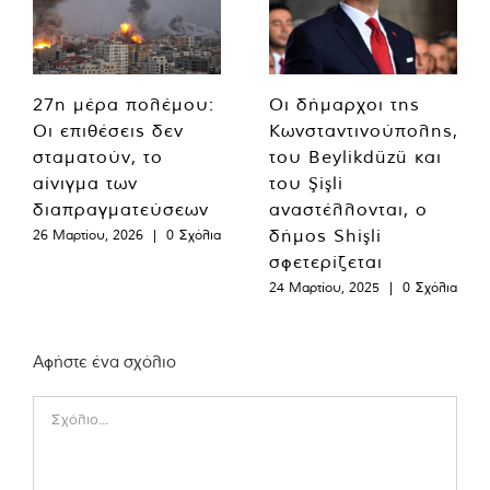
27η μέρα πολέμου:
Οι δήμαρχοι της
Οι επιθέσεις δεν
Κωνσταντινούπολης,
σταματούν, το
του Beylikdüzü και
αίνιγμα των
του Şişli
διαπραγματεύσεων
αναστέλλονται, ο
δήμος Shişli
26 Μαρτίου, 2026
|
0 Σχόλια
σφετερίζεται
24 Μαρτίου, 2025
|
0 Σχόλια
Αφήστε ένα σχόλιο
Comment