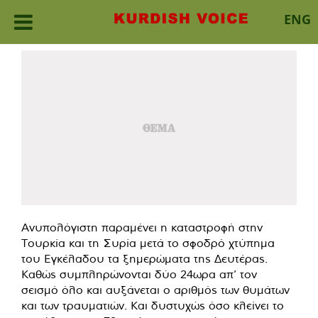
ENG
Skip
to
content
Ανυπολόγιστη παραμένει η καταστροφή στην
Τουρκία και τη Συρία μετά το σφοδρό χτύπημα
του Εγκέλαδου τα ξημερώματα της Δευτέρας.
Καθώς συμπληρώνονται δύο 24ωρα απ’ τον
σεισμό όλο και αυξάνεται ο αριθμός των θυμάτων
και των τραυματιών. Και δυστυχώς όσο κλείνει το