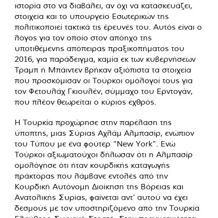
ιστορία στο να διαβάλει, αν όχι να κατασκευάζει,
στοιχεία και το υπουργείο Εσωτερικών της
πολιτικοποιεί τακτικά τις έρευνές του. Αυτός είναι ο
λόγος για τον οποίο στον απόηχο της
υποτιθέμενης απόπειρας πραξικοπήματος του
2016, για παράδειγμα, καμία εκ των κυβερνήσεων
Τραμπ ή Μπάιντεν βρήκαν αξιόπιστα τα στοιχεία
που προσκόμισαν οι Τούρκοι ομόλογοί τους για
τον Φετουλάχ Γκιουλέν, σύμμαχο του Ερντογάν,
που πλέον θεωρείται ο κύριος εχθρός.
Η Τουρκία προχώρησε στην παρέλαση της
ύποπτης, μιας Σύριας Αχλάμ Αλμπασίρ, ενώπιον
του Τύπου με ένα φούτερ “New York”. Ενώ
Τούρκοι αξιωματούχοι δήλωσαν ότι η Αλμπασίρ
ομολόγησε ότι ήταν κουρδικής καταγωγής
πράκτορας που λάμβανε εντολές από την
Κουρδική Αυτόνομη Διοίκηση της Βόρειας και
Ανατολικής Συρίας, φαίνεται αντ’ αυτού να έχει
δεσμούς με τον υποστηριζόμενο από την Τουρκία