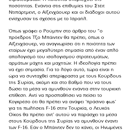
ποσότητας. Ενάντια στις επιθυμίες του Στέιτ
Ντιπάρτμεντ, ο Αϊζενχάουερ και οι διάδοχοι αυτού
ενίσχυσαν τις σχέσεις με το Ισραήλ.
Όπως γράφει ο Ρούμπιν στο άρθρο του “ο
πρόεδρος Τζο Μπάιντεν θα πρέπει, όπως ο
Αϊζενχάουερ, να αναγνωρίσει ότι η ποιότητα των
εταίρων έχει μεγαλύτερη σημασία από έναν απλό
απολογισμό του ισολογισμού στρατευμάτων,
αρμάτων μάχης και μαχητών. Η ιδεολογία πρέπει
να έχει σημασία. Για το λόγο αυτό, τώρα είναι η
ώρα να συνταχθεί απερίφραστα με τους Κούρδους
της Συρίας, ακόμη και στο βαθμό που να τους
δώσει τα μέσα να αμυνθούν ενάντια στην τουρκική
επίθεση. Αντί να προσπαθήσει να πείσει το
Κογκρέσο ότι θα πρέπει να ανάψει ‘πράσινο φως’
για τις πωλήσεις F-16 στην Τουρκία, ο Λευκός
Οίκος θα πρέπει αντ’ αυτού να παράσχει τα μέσα
στους Κούρδους της Συρίας να αμυνθούν έναντι
των F-16. Εάν ο Μπάιντεν δεν το κάνει, οι Ηνωμένες