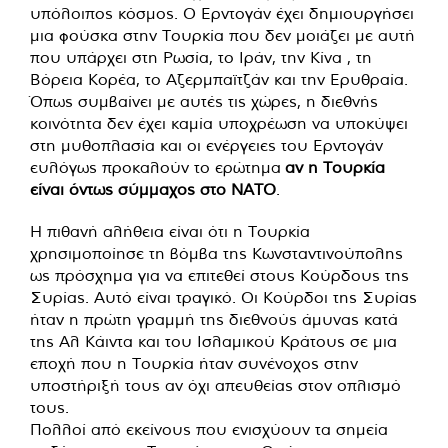
υπόλοιπος κόσμος. Ο Ερντογάν έχει δημιουργήσει
μια φούσκα στην Τουρκία που δεν μοιάζει με αυτή
που υπάρχει στη Ρωσία, το Ιράν, την Κίνα , τη
Βόρεια Κορέα, το Αζερμπαϊτζάν και την Ερυθραία.
Όπως συμβαίνει με αυτές τις χώρες, η διεθνής
κοινότητα δεν έχει καμία υποχρέωση να υποκύψει
στη μυθοπλασία και οι ενέργειες του Ερντογάν
ευλόγως προκαλούν το ερώτημα
αν η Τουρκία
είναι όντως σύμμαχος στο ΝΑΤΟ
.
Η πιθανή αλήθεια είναι ότι η Τουρκία
χρησιμοποίησε τη βόμβα της Κωνσταντινούπολης
ως πρόσχημα για να επιτεθεί στους Κούρδους της
Συρίας. Αυτό είναι τραγικό. Οι Κούρδοι της Συρίας
ήταν η πρώτη γραμμή της διεθνούς άμυνας κατά
της Αλ Κάιντα και του Ισλαμικού Κράτους σε μια
εποχή που η Τουρκία ήταν συνένοχος στην
υποστήριξή τους αν όχι απευθείας στον οπλισμό
τους.
Πολλοί από εκείνους που ενισχύουν τα σημεία