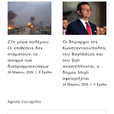
27η μέρα πολέμου:
Οι δήμαρχοι της
Οι επιθέσεις δεν
Κωνσταντινούπολης,
σταματούν, το
του Beylikdüzü και
αίνιγμα των
του Şişli
διαπραγματεύσεων
αναστέλλονται, ο
δήμος Shişli
26 Μαρτίου, 2026
|
0 Σχόλια
σφετερίζεται
24 Μαρτίου, 2025
|
0 Σχόλια
Αφήστε ένα σχόλιο
Comment