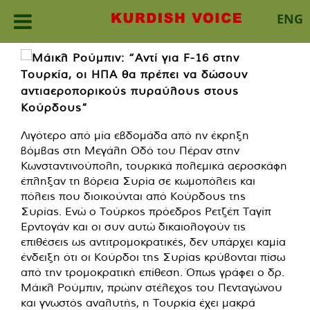
ENG
Skip
to
content
Λιγότερο από μία εβδομάδα από ην έκρηξη
βόμβας στη Μεγάλη Οδό του Πέραν στην
Κωνσταντινούπολη, τουρκικά πολεμικά αεροσκάφη
έπληξαν τη βόρεια Συρία σε κωμοπόλεις και
πόλεις που διοικούνται από Κούρδους της
Συρίας. Ενώ ο Τούρκος πρόεδρος Ρετζέπ Ταγίπ
Ερντογάν και οι συν αυτώ δικαιολογούν τις
επιθέσεις ως αντιτρομοκρατικές, δεν υπάρχει καμία
ένδειξη ότι οι Κούρδοι της Συρίας κρύβονται πίσω
από την τρομοκρατική επίθεση. Όπως γράφει ο δρ.
Μάικλ Ρούμπιν, πρώην στέλεχος του Πενταγώνου
και γνωστός αναλυτής, η Τουρκία έχει μακρά