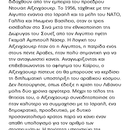
διδαχθούν από την εμπειρία του προέδρου
Ντουάιτ Αϊζενχάουερ. Το 1956, τάχθηκε με την
Αίγυπτο ενάντια στο Ισραήλ και τα μέλη του ΝΑΤΟ,
Γαλλία και Ηνωμένο Βασίλειο, όταν οι τρεις
εισέβαλαν στο Σινά μετά την εθνικοποίηση της
Διώρυγας του Σουέζ από τον Αιγύπτιο ηγέτη
Γκαμάλ Αμπντούλ Νάσερ. Η λογική του
Αϊζενχάουερ ήταν ότι η Αίγυπτος, η πατρίδα ενός
στους πέντε Άραβες, ήταν πολύ σημαντική για να
την ανταγωνιστεί κανείς. Αναγνωρίζοντας και
επιβεβαιώνοντας το αφήγημα του Καΐρου, ο
Αϊζενχάουερ πίστευε ότι θα μπορούσε να κερδίσει
τη διπλωματική υποστήριξη του αραβικού κόσμου.
Δεν λειτούργησε, όπως έδειξε η κρίση του Λιβάνου
μόλις δύο χρόνια αργότερα. Μέχρι το τέλος της
θητείας του, ο Αϊζενχάουερ συνειδητοποίησε ότι
ήταν καλύτερο να συμμαχήσει με το Ισραήλ, ένα
δημοκρατικό, προοδευτικό, με δυτικό
προσανατολισμό κράτος παρά να κάνει έναν
απαθή υπολογισμό για τον αριθμό των
στρατευμάτων. Η ποιότητα υπερισχύει της