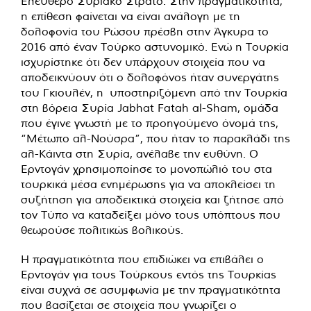
Ελεύθερο Συριακό Στρατό. Στην πραγματικότητα,
η επίθεση φαίνεται να είναι ανάλογη με τη
δολοφονία του Ρώσου πρέσβη στην Άγκυρα το
2016 από έναν Τούρκο αστυνομικό. Ενώ η Τουρκία
ισχυρίστηκε ότι δεν υπάρχουν στοιχεία που να
αποδεικνύουν ότι ο δολοφόνος ήταν συνεργάτης
του Γκιουλέν, η υποστηριζόμενη από την Τουρκία
στη βόρεια Συρία Jabhat Fatah al-Sham, ομάδα
που έγινε γνωστή με το προηγούμενο όνομά της,
“Μέτωπο αλ-Νούσρα”, που ήταν το παρακλάδι της
αλ-Κάιντα στη Συρία, ανέλαβε την ευθύνη. Ο
Ερντογάν χρησιμοποίησε το μονοπώλιό του στα
τουρκικά μέσα ενημέρωσης για να αποκλείσει τη
συζήτηση για αποδεικτικά στοιχεία και ζήτησε από
τον Τύπο να καταδείξει μόνο τους υπόπτους που
θεωρούσε πολιτικώς βολικούς.
Η πραγματικότητα που επιδιώκει να επιβάλει ο
Ερντογάν για τους Τούρκους εντός της Τουρκίας
είναι συχνά σε ασυμφωνία με την πραγματικότητα
που βασίζεται σε στοιχεία που γνωρίζει ο