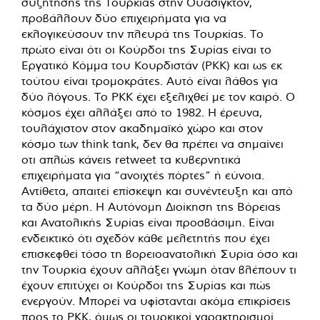
συζήτησης της Τουρκίας στην Ουάσιγκτον,
προβάλλουν δύο επιχειρήματα για να
εκλογικεύσουν την πλευρά της Τουρκίας. Το
πρώτο είναι ότι οι Κούρδοι της Συρίας είναι το
Εργατικό Κόμμα του Κουρδιστάν (PKK) και ως εκ
τούτου είναι τρομοκράτες. Αυτό είναι λάθος για
δύο λόγους. Το PKK έχει εξελιχθεί με τον καιρό. Ο
κόσμος έχει αλλάξει από το 1982. Η έρευνα,
τουλάχιστον στον ακαδημαϊκό χώρο και στον
κόσμο των think tank, δεν θα πρέπει να σημαίνει
οτι απλώς κάνεις retweet τα κυβερνητικά
επιχειρήματα για “ανοιχτές πόρτες” ή εύνοια.
Αντίθετα, απαιτεί επίσκεψη και συνέντευξη και από
τα δύο μέρη. Η Αυτόνομη Διοίκηση της Βόρειας
και Ανατολικής Συρίας είναι προσβάσιμη. Είναι
ενδεικτικό ότι σχεδόν κάθε μελετητής που έχει
επισκεφθεί τόσο τη βορειοανατολική Συρία όσο και
την Τουρκία έχουν αλλάξει γνώμη όταν βλέπουν τι
έχουν επιτύχει οι Κούρδοι της Συρίας και πώς
ενεργούν. Μπορεί να υφίστανται ακόμα επικρίσεις
προς το PKK, όμως οι τουρκικοί χαρακτηρισμοί