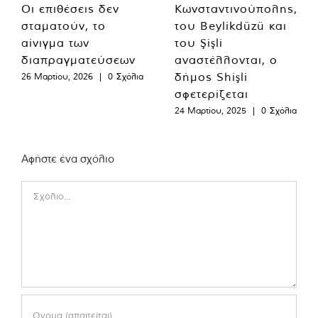
Οι επιθέσεις δεν
Κωνσταντινούπολης,
σταματούν, το
του Beylikdüzü και
αίνιγμα των
του Şişli
διαπραγματεύσεων
αναστέλλονται, ο
δήμος Shişli
26 Μαρτίου, 2026
|
0 Σχόλια
σφετερίζεται
24 Μαρτίου, 2025
|
0 Σχόλια
Αφήστε ένα σχόλιο
Comment