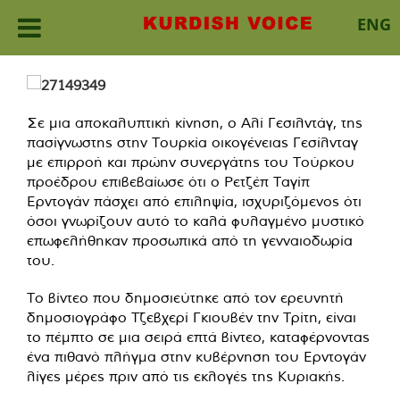
ENG
Skip
to
content
Σε μια αποκαλυπτική κίνηση, ο Αλί Γεσιλντάγ, της
πασίγνωστης στην Τουρκία οικογένειας Γεσίλνταγ
με επιρροή και πρώην συνεργάτης του Τούρκου
προέδρου επιβεβαίωσε ότι ο Ρετζέπ Ταγίπ
Ερντογάν πάσχει από επιληψία, ισχυριζόμενος ότι
όσοι γνωρίζουν αυτό το καλά φυλαγμένο μυστικό
επωφελήθηκαν προσωπικά από τη γενναιοδωρία
του.
Το βίντεο που δημοσιεύτηκε από τον ερευνητή
δημοσιογράφο Τζεβχερί Γκιουβέν την Τρίτη, είναι
το πέμπτο σε μια σειρά επτά βίντεο, καταφέρνοντας
ένα πιθανό πλήγμα στην κυβέρνηση του Ερντογάν
λίγες μέρες πριν από τις εκλογές της Κυριακής.