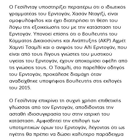
Ο Γεσίλνταγ υποστηρίζει περαιτέρω ότι ο ιδιωτικός
γραμματέας του Ερντογάν, Χασάν Νταγτζί, είναι
ομοφυλόφιλος και έχει διατηρήσει τη θέση του
λόγω της εξοικείωσής του με την κατάσταση του
Ερντογάν. Υπονοεί επίσης ότι ο βουλευτής του
Κόμματος Δικαιοσύνης και Ανάπτυξης (AKP) Αχμέτ
Χαμντί Τσαμλί και ο ανιψιός του Αλί Ερντογάν, που
είναι από τους λίγους γνώστες του μυστικού
υγείας του Ερντογάν, έχουν αποκομίσει οφέλη από
τις γνώσεις τους. Ο Τσαμλί, στο παρελθόν οδηγός
του Ερντογάν, προκάλεσε διαμάχη όταν
αναδείχθηκε υποψήφιος βουλευτής στις εκλογές
του 2015.
Ο Γεσίλνταγ επικρίνει τη συχνή χρήση επιθετικής
γλώσσας από τον Ερντογάν, αποδίδοντας την
ασταθή ιδιοσυγκρασία του στην ιατρική του
κατάσταση. Αμφισβητεί την επιλογή των
υποτιμητικών όρων του Ερντογάν, λέγοντας ότι ως
ηγέτης θα πρέπει να δώσει καλύτερο παράδειγμα