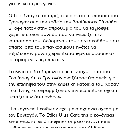
για τις νεότερες γενιές.
Ο Γεσίλνταγ υποστηρίζει επίσης ότι η απουσία του
Ερντογάν από την κηδεία της Βασίλισσας Ελισάβετ
Β’ οφειλόταν στην απροθυμία του να ταξιδέψει
χωρίς κάποιον συνοδό που να γνωρίζει την
κατάστασή του, δεδομένου του πρωτοκόλλου που
απαιτεί από τους παγκόσμιους ηγέτες να
ταξιδεύουν μόνοι χωρίς λεπτομέρειες ασφαλείας
σε ορισμένες περιπτώσεις.
Το βίντεο ολοκληρώνεται με τον ισχυρισμό του
Γεσίλνταγ ότι ο Ερντογάν αναζήτησε θεραπεία για
την επιληψία του στην ελβετική κατοικία του Χασάν
Γεσίλνταγ, υπογραμμίζοντας την περίπλοκη σχέση
μεταξύ των δύο ανδρών.
Η οικογένεια Γεσίλνταγ έχει μακροχρόνια σχέση με
τον Ερντογάν. Το Etiler Ulus Cafe της οικογένειας
είναι γνωστό ως δημοφιλές σημείο συνάντησης
ανθρώπων από την κυβέρνησης του AKP και