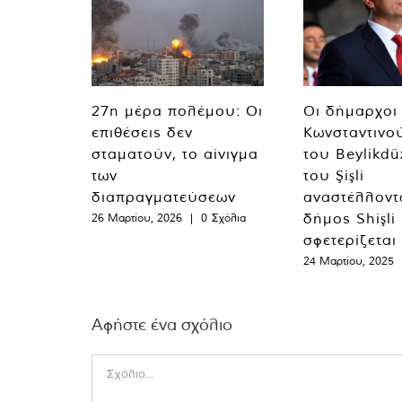
27η μέρα πολέμου: Οι
Οι δήμαρχοι
επιθέσεις δεν
Κωνσταντινο
σταματούν, το αίνιγμα
του Beylikdü
των
του Şişli
διαπραγματεύσεων
αναστέλλοντα
δήμος Shişli
26 Μαρτίου, 2026
|
0 Σχόλια
σφετερίζεται
24 Μαρτίου, 2025
Αφήστε ένα σχόλιο
Comment