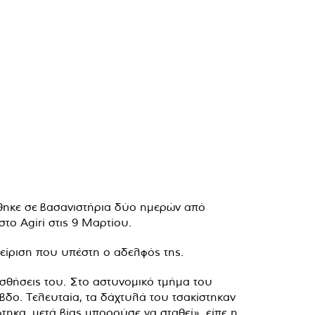
λήθηκε σε βασανιστήρια δύο ημερών από
το Agiri στις 9 Μαρτίου.
χείριση που υπέστη ο αδελφός της.
σθήσεις του. Στο αστυνομικό τμήμα του
βδο. Τελευταία, τα δάχτυλά του τσακίστηκαν
τηκα, μετά βίας μπορούσε να σταθεί», είπε η