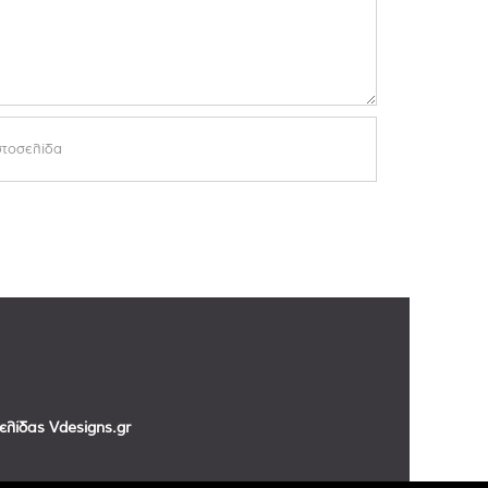
σελίδας
Vdesigns.gr