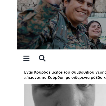
Skip
to
content
Ένας Κούρδος μέλος του συμβουλίου νεολαία
πλειονότητα Κούρδοι, με σιδερένια ράβδο 