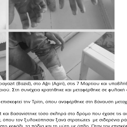
ayazıt (Bazid), στο Ağrı (Agiri), στις 7 Μαρτίου και υποβ
ιού. Στη συνέχεια κρατήθηκε και μεταφέρθηκε σε φυλακή σ
ν επισκεφτεί την Τρίτη, όπου αναφέρθηκε στη βάναυση μετα
και βασανίστηκε τόσο σκληρά στο δρόμο που έχασε τις αι
ν, όπου τον ξυλοκόπησαν ξανά στρατιώτες με σιδερένια ρά
το κεφάλι, τα πόδια και τη μύτη με όπλο. Όταν τον επισκέφ