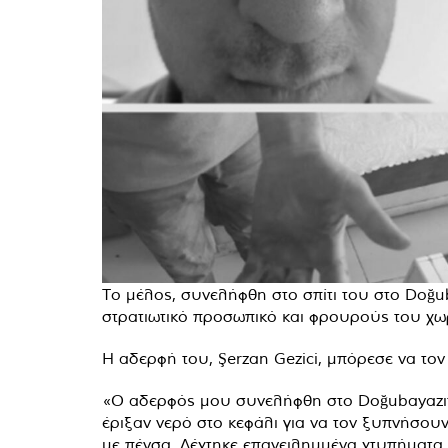
Το μέλος, συνελήφθη στο σπίτι του στο Doğub
στρατιωτικό προσωπικό και φρουρούς του χωρ
Η αδερφή του, Şerzan Gezici, μπόρεσε να το
«Ο αδερφός μου συνελήφθη στο Doğubayazıt 
έριξαν νερό στο κεφάλι για να τον ξυπνήσου
με πένσα. Δέχτηκε επανειλημμένα χτυπήματα σ