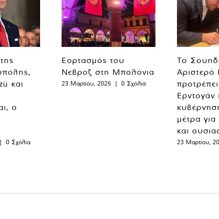
 της
Εορτασμός του
Το Σουηδ
ύπολης,
Νεβροζ στη Μπολόνια
Αριστερό
zü και
προτρέπει
23 Μαρτίου, 2025
|
0 Σχόλια
Ερντογάν 
ι, ο
κυβέρνησ
μέτρα για
και ουσια
|
0 Σχόλια
23 Μαρτίου, 2