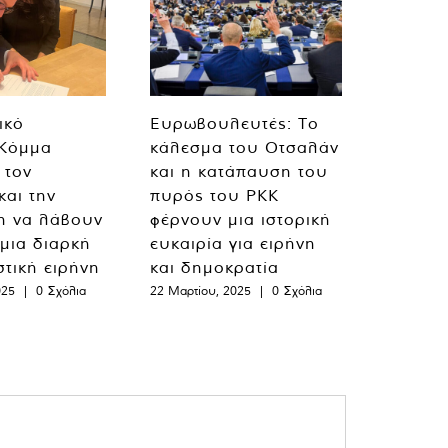
ικό
Ευρωβουλευτές: Το
 Κόμμα
κάλεσμα του Οτσαλάν
 τον
και η κατάπαυση του
και την
πυρός του PKK
η να λάβουν
φέρνουν μια ιστορική
 μια διαρκή
ευκαιρία για ειρήνη
στική ειρήνη
και δημοκρατία
025
|
0 Σχόλια
22 Μαρτίου, 2025
|
0 Σχόλια