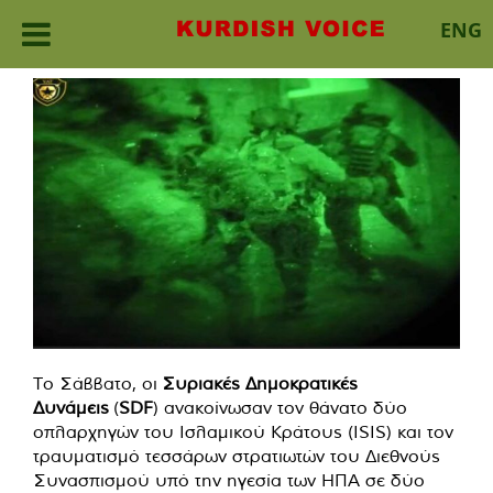
ENG
Skip
to
content
Το Σάββατο, οι
Συριακές Δημοκρατικές
Δυνάμεις
(
SDF
) ανακοίνωσαν τον θάνατο δύο
οπλαρχηγών του Ισλαμικού Κράτους (ISIS) και τον
τραυματισμό τεσσάρων στρατιωτών του Διεθνούς
Συνασπισμού υπό την ηγεσία των ΗΠΑ σε δύο