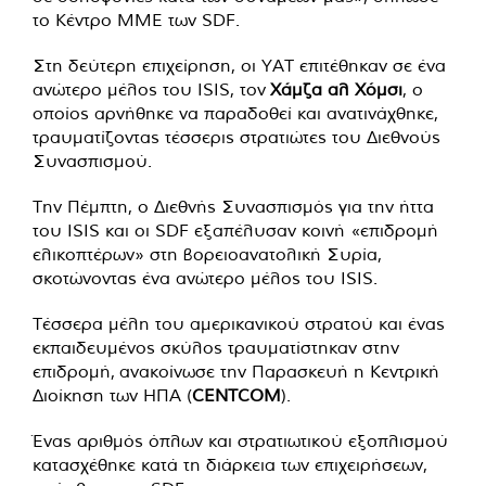
το Κέντρο ΜΜΕ των SDF.
Στη δεύτερη επιχείρηση, οι YAT επιτέθηκαν σε ένα
ανώτερο μέλος του ISIS, τον
Χάμζα αλ Χόμσι
, ο
οποίος αρνήθηκε να παραδοθεί και ανατινάχθηκε,
τραυματίζοντας τέσσερις στρατιώτες του Διεθνούς
Συνασπισμού.
Την Πέμπτη, ο Διεθνής Συνασπισμός για την ήττα
του ISIS και οι SDF εξαπέλυσαν κοινή «επιδρομή
ελικοπτέρων» στη βορειοανατολική Συρία,
σκοτώνοντας ένα ανώτερο μέλος του ISIS.
Τέσσερα μέλη του αμερικανικού στρατού και ένας
εκπαιδευμένος σκύλος τραυματίστηκαν στην
επιδρομή, ανακοίνωσε την Παρασκευή η Κεντρική
Διοίκηση των ΗΠΑ (
CENTCOM
).
Ένας αριθμός όπλων και στρατιωτικού εξοπλισμού
κατασχέθηκε κατά τη διάρκεια των επιχειρήσεων,