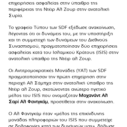
επιχειρήσεις ασφαλείας στην ύπαιθρο της
περιφέρειας της Ντέιρ Αλ Ζουρ στην ανατολική
Συρία.
Το γραφείο Τύπου των SDF εξέδωσε ανακοίνωση,
λέγοντας ότι οι δυνάμεις του, με την υποστήριξη
και τη συμμετοχή των δυνάμεων του Διεθνούς
Συνασπισμού, πραγματοποίησαν δύο επιχειρήσεις
ασφαλείας κατά του Ισλαμικού Κράτους (ISIS) στην
ανατολική ύπαιθρο της Ντέιρ αλ Ζουρ.
Οι Αντιτρομοκρατικές Μονάδες (YAT) των SDF
πραγματοποίησαν την πρώτη επιχείρηση στην
περιοχή Αλ Σάμπχα στην ανατολική ύπαιθρο της
Ντέιρ αλ Ζουρ, σκοτώνοντας ανώτερο ηγετικό
μέλος του ISIS που ονομαζόταν
Μοχανάντ Αλ
Σαρί Αλ Φαντγκάμ
, προστίθεται στην ανακοίνωση.
Ο Αλ Φαντγκάμ ήταν «μέλος της επικίνδυνης
μονάδας πληροφοριών του ISIS που συμμετείχε
σε δολοφονίες κατά των δυνάμεών μας», δήλωσε