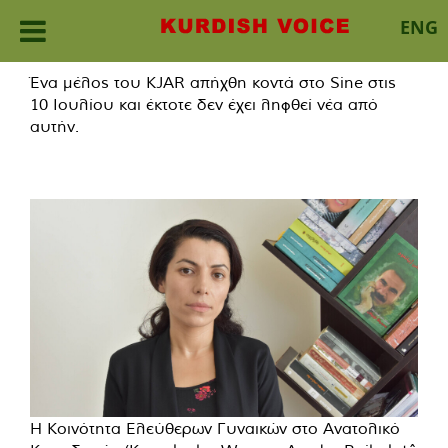
ENG
Skip
Ένα μέλος του KJAR απήχθη κοντά στο Sine στις
to
10 Ιουλίου και έκτοτε δεν έχει ληφθεί νέα από
content
αυτήν.
Η Κοινότητα Ελεύθερων Γυναικών στο Ανατολικό