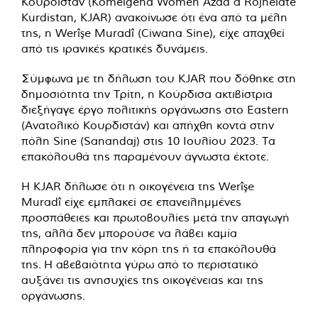
Κουρδιστάν (Komelgeha Women Azad a Rojhelatê
Kurdistan, KJAR) ανακοίνωσε ότι ένα από τα μέλη
της, η Werîşe Muradî (Ciwana Sine), είχε απαχθεί
από τις ιρανικές κρατικές δυνάμεις.
Σύμφωνα με τη δήλωση του KJAR που δόθηκε στη
δημοσιότητα την Τρίτη, η Κούρδισα ακτιβίστρια
διεξήγαγε έργο πολιτικής οργάνωσης στο Eastern
(Ανατολικό Κουρδιστάν) και απήχθη κοντά στην
πόλη Sine (Sanandaj) στις 10 Ιουλίου 2023. Τα
επακόλουθά της παραμένουν άγνωστα έκτοτε.
Η KJAR δήλωσε ότι η οικογένεια της Werîşe
Muradî είχε εμπλακεί σε επανειλημμένες
προσπάθειες και πρωτοβουλίες μετά την απαγωγή
της, αλλά δεν μπορούσε να λάβει καμία
πληροφορία για την κόρη της ή τα επακόλουθά
της. Η αβεβαιότητα γύρω από το περιστατικό
αυξάνει τις ανησυχίες της οικογένειας και της
οργάνωσης.