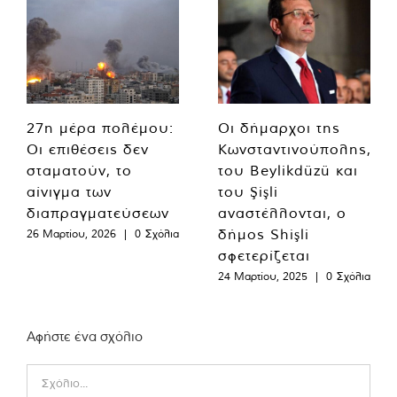
27η μέρα πολέμου:
Οι δήμαρχοι της
Οι επιθέσεις δεν
Κωνσταντινούπολης,
σταματούν, το
του Beylikdüzü και
αίνιγμα των
του Şişli
διαπραγματεύσεων
αναστέλλονται, ο
δήμος Shişli
26 Μαρτίου, 2026
|
0 Σχόλια
σφετερίζεται
24 Μαρτίου, 2025
|
0 Σχόλια
Αφήστε ένα σχόλιο
Comment