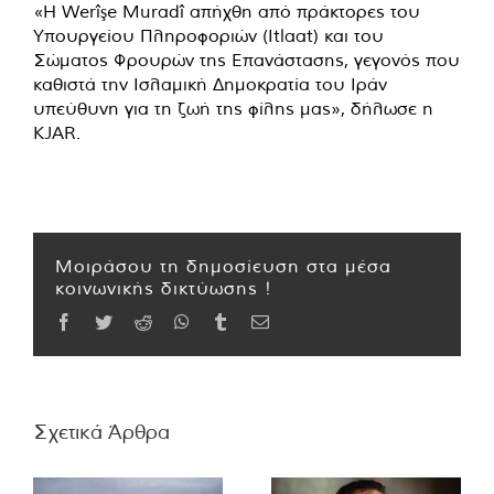
«Η Werîşe Muradî απήχθη από πράκτορες του
Υπουργείου Πληροφοριών (Itlaat) και του
Σώματος Φρουρών της Επανάστασης, γεγονός που
καθιστά την Ισλαμική Δημοκρατία του Ιράν
υπεύθυνη για τη ζωή της φίλης μας», δήλωσε η
KJAR.
Μοιράσου τη δημοσίευση στα μέσα
κοινωνικής δικτύωσης !
Facebook
Twitter
Reddit
WhatsApp
Tumblr
Email
Σχετικά Άρθρα